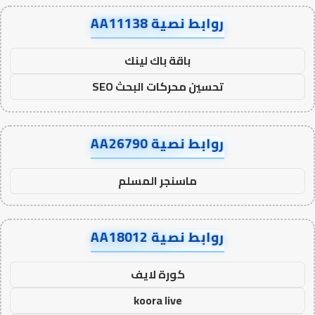
روابط نصية AA11138
باقة باك لينك
تحسين محركات البحث SEO
روابط نصية AA26790
ماسنجر المسلم
روابط نصية AA18012
كورة لايف
koora live