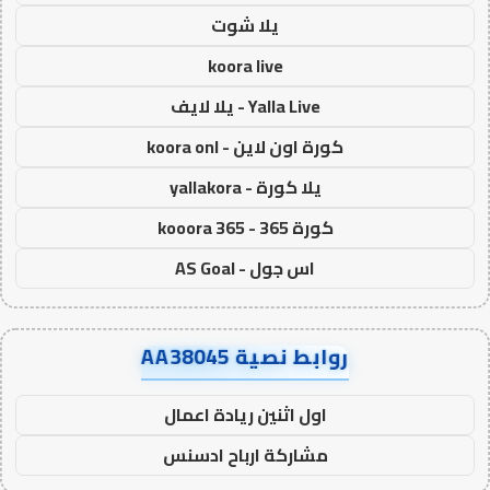
يلا شوت
koora live
Yalla Live - يلا لايف
كورة اون لاين - koora onl
يلا كورة - yallakora
كورة 365 - kooora 365
اس جول - AS Goal
روابط نصية AA38045
اول اثنين ريادة اعمال
مشاركة ارباح ادسنس