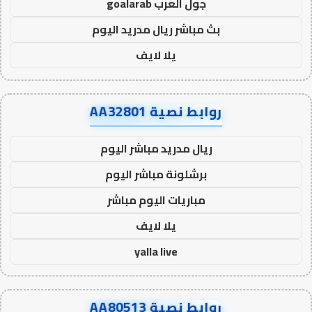
جول العرب goalarab
بث مباشر ريال مدريد اليوم
يلا لايف
روابط نصية AA32801
ريال مدريد مباشر اليوم
برشلونة مباشر اليوم
مباريات اليوم مباشر
يلا لايف
yalla live
روابط نصية AA80513