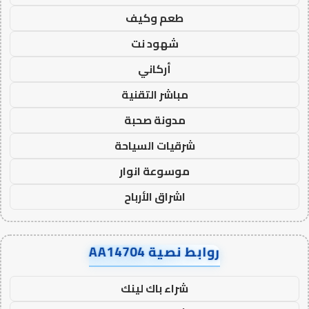
طعم وكيف
شهود نت
أركاني
مباشر التقنية
مدونة صحبة
شرقيات السياحة
موسوعة انوار
اشراق الأرباح
روابط نصية AA14704
شراء باك لينك