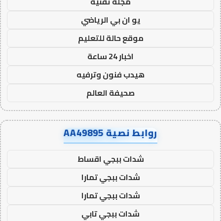
مجلة تقنية
يو ان بي الرياضي
موقع حالة للتعليم
اخبار 24 ساعة
هيدب فنون وترفيه
صحيفة العالم
روابط نصية AA49895
شدات ببجي اقساط
شدات ببجي تمارا
شدات ببجي تمارا
شدات ببجي تابي