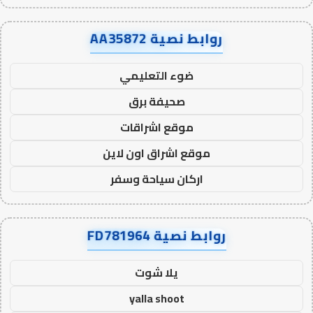
روابط نصية AA35872
ضوء التعليمي
صحيفة برق
موقع اشراقات
موقع اشراق اون لاين
اركان سياحة وسفر
روابط نصية FD781964
يلا شوت
yalla shoot