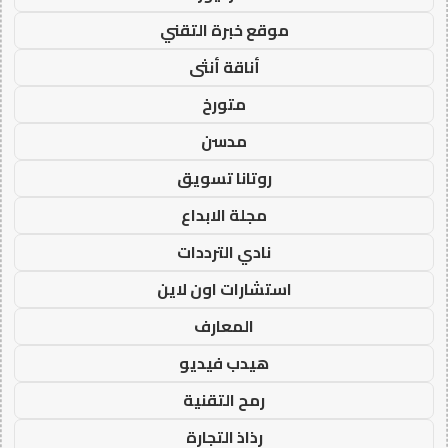
موقع خبرة التقني
أناقة أنثى
متورخ
مدسن
روتانا تسويق
مجلة الابداع
نادي الترددات
استشارات اون لاين
المعارف
هيدب فيديو
رمح التقنية
رذاذ التجارة