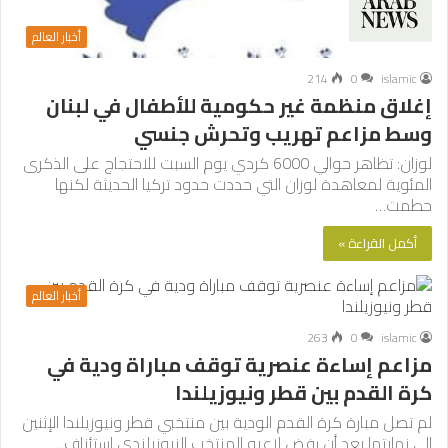
أخبار العالم
214
0
islamic
إغلاق منظمة غير حكومية للأطفال في لبنان
وسط مزاعم تهريب وتحرش جنسي
لوزان: تظاهر حوالي 6000 كردي يوم السبت للاحتجاج على الذكرى
المئوية لمعاهدة لوزان التي حددت حدود تركيا الحديثة لكنها
حطمت…
أكمل القراءة »
أخبار العالم
263
0
islamic
مزاعم إساءة عنصرية توقف مباراة ودية في
كرة القدم بين قطر ونيوزيلندا
لم تصل مبارة كرة القدم الودية بين منتخبي قطر ونيوزيلندا الإثنين
إلى نهايتها بعد أن رفض لاعبو المنتخب النيوزيلندي استئناف…