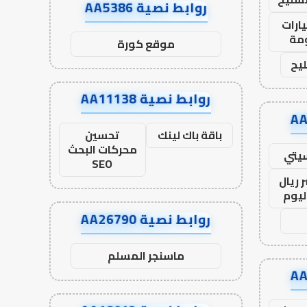
روابط نصية AA5386
ارات
مة
موقع كورة
يح
روابط نصية AA11138
باقة باك لينك
تحسين
محركات البحث
يتي
SEO
 ريال
ليوم
روابط نصية AA26790
ماسنجر المسلم