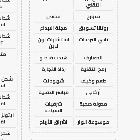
التقني
تا
متورخ
مدسن
شدات
اق
روتانا تسويق
مجلة الابداع
شدات
نادي الترددات
استشارات اون
تا
لاين
متجر
المعارف
هيدب فيديو
رمح التقنية
رذاذ التجارة
شحن يل
طعم وكيف
شهود نت
اق
أركاني
مباشر التقنية
شدات
اق
مدونة صحبة
شرقيات
السياحة
ايتونز
اق
موسوعة انوار
اشراق الأرباح
شحن 
بب