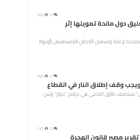
109
0
ليق دول مانحة تمويلها إثر
الأمم المتحدة لإغاثة وتشغيل اللاجئين الفلسطينيين (أونروا)
100
0
 ويجب وقف إطلاق النار في القطاع
 يستضيف طارق القاعي في برنامج “حوار” رئيس
137
0
قرير مصير قانون الهجرة