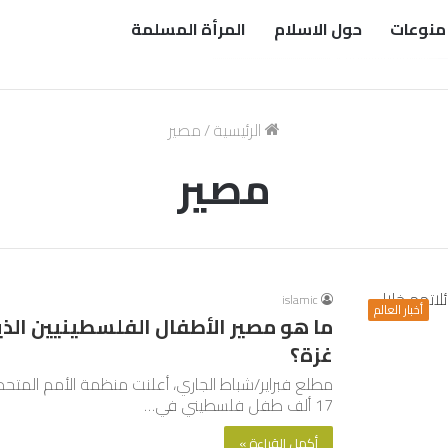
منوعات
حول الاسلام
المرأة المسلمة
الرئيسية
/
مصير
مصير
islamic
أخبار العالم
ما هو مصير الأطفال الفلسطينيين الذي
غزة؟
مطلع فبراير/شباط الجاري، أعلنت منظمة الأمم المتحدة
17 ألف طفل فلسطيني في…
أكمل القراءة »