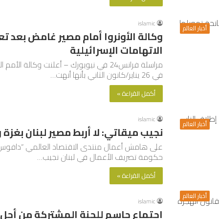
islamic
أخبار العالم
وكالة الأونروا أمام مصير غامض بعد تع
الاتهامات الإسرائيلية
مراسلة فرانس24 في نيويورك – أعلنت وكالة 
في 26 يناير/كانون الثاني بأنها أنهت…
أكمل القراءة »
islamic
أخبار العالم
نجيب ميقاتي: لا أربط مصير لبنان بغزة
على هامش أعمال منتدى الاقتصاد العالمي “دافوس”
حكومة تصريف الأعمال في لبنان نجيب…
أكمل القراءة »
أخبار العالم
islamic
اجتماع حاسم للجنة المشتركة من أجل ت