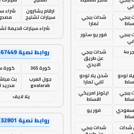
بي
ارقام يشترون
شراء سي
 ببجي
شدات ببجي
سيارات تشليح
مصدو
ساط
تمارا
شراء سيارات قديمة تشل
 ببجي
فور يو ستور
بي
روابط نصية AA67449
 4u
شدات ببجي
عن طريق
الايدي
كورة 365
كورة س
ا لودو
شحن يلا لودو
جول العرب
بث مباشر
ساط
تابي تمارا
goalarab
مدريد ا
 ببجي
ايتونز امريكي
يلا لايف
ساط
اقساط
 سعودي
فور يو
ساط
روابط نصية AA32801
شدات
شدات ببجي
جي
عن طريق