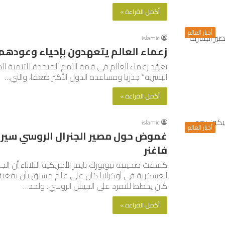
أكمل القراءة »
أخبار العالم
islamic
زعماء العالم يتعهدون بإحياء وعودهم
تعهّد زعماء العالم في قمة الأمم المتحدة للتنمية ال
البشرية” جذريا ومساعدة الدول الأكثر ضعفا، والتي…
أكمل القراءة »
islamic
أخبار العالم
غموض حول مصير الجنرال الروسي سير
فاغنر
كشفت صحيفة نيويورك تايمز الأمريكية الثلاثاء أن ال
العسكرية في أوكرانيا كان على علم مسبق بأن يفغين
كان يخطط للتمرد على الجيش الروسي. ولحد…
أكمل القراءة »