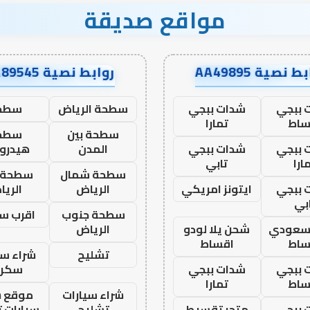
مواقع صديقة
ط نصية AA49895
روابط نصية AA89545
 ببجي
شدات ببجي
سطحة الرياض
سطح
ساط
تمارا
سطحة بين
سطح
 ببجي
شدات ببجي
المدن
هيدرو
ارا
تابي
سطحة شمال
سطحة 
 ببجي
ايتونز امريكي
الرياض
الري
بي
سطحة جنوب
اقرب س
 سعودي
شحن يلا لودو
الرياض
ساط
اقساط
تشليح
شراء سي
 ببجي
شدات ببجي
سكرا
ساط
تمارا
شراء سيارات
موقع ش
 ببجي
متجر تقسيط
تشليح
سيارات 