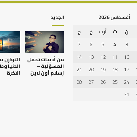
أغسطس 2026
الجديد
ن
ث
أرب
خ
ج
العلاقة
اب
العلمية
7
6
5
4
3
م
بين
جابة
الإمام
14
13
12
11
10
من أدبيات تحمل
التوازن ب
عاء
مالك
والليث
المسؤلية –
الدنيا وط
21
20
19
18
17
بن
إسلام أون لاين
الآخرة
العلاقة العلمية بين الإ
سعد:
28
27
26
25
24
هم أسباب عدم استجابة
مالك والليث بن سعد: ن
نموذج
لدعاء
في أدب الخلاف
في
31
أدب
الخلاف