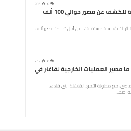
206
0
الأمم المتحدة تنشئ مؤسسة مستقلة للكشف عن مصير حوالي 100 ألف
شائها “مؤسسة مستقلة”، من أجل “جلاء” مصير آلاف
217
0
ما مصير العمليات الخارجية لفاغنر في
ماضي، مع محاولة التمرد الفاشلة التي قادها
ية، ضد…