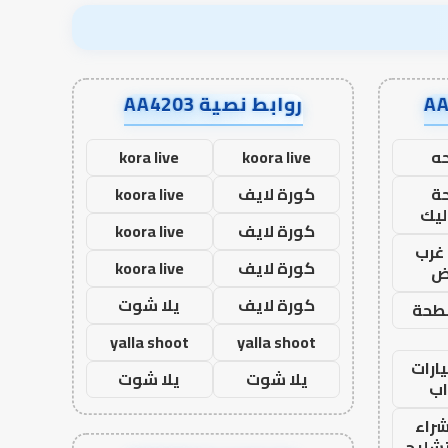
روابط نصية AA4203
ه
koora live
kora live
ة
كورة لايف
koora live
ليك
كورة لايف
koora live
غرب
كورة لايف
koora live
اض
كورة لايف
يلا شوت
طحة
yalla shoot
yalla shoot
ارات
يلا شوت
يلا شوت
ب
راء
تشليح