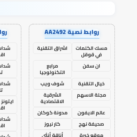
روابط نصية AA2492
رواب
مسك الكلمات
اشراق التقنية
شدات
في قوقل
اق
ان سفن
مرابع
شدات
التكنولوجيا
تم
خيال التقنية
شوف ويب
شدات
تا
مجلة الاسهم
الشرقية
الاقتصادية
ايتونز
اق
عالم الايفون
مدونة كوكان
شدات
صحيفة نهج
كار نيوز
اق
موقع خبرة
أناقة أنثى
شدات