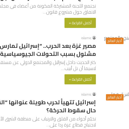
تجتمع اللجنة المشتركة المكونة من أعضاء في مجلس 
الاتفاق حول مشروع قانون…
أكمل القراءة »
islamic
أخبار العالم
مصير غزة بعد الحرب.. “إسرائيل تمارس
مشلول بسبب التحولات الجيوسياسية”
كثر الحديث داخل إسرائيل والمجتمع الدولي عن مستقب
لاسيما أن تل أبيب…
أكمل القراءة »
islamic
أخبار العالم
إسرائيل تتهيأ لحرب طويلة عنوانها “ا
حال سقوط الحركة؟
تخيّم أجواء من القلق والارتياب على منطقة الشرق ال
لاجتياح قطاع غزة ردا على…