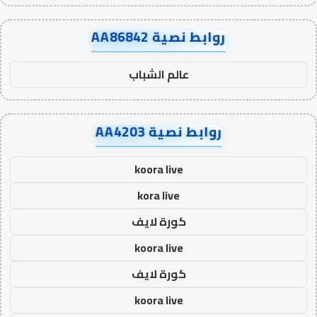
روابط نصية AA86842
عالم الشباب
روابط نصية AA4203
koora live
kora live
كورة لايف
koora live
كورة لايف
koora live