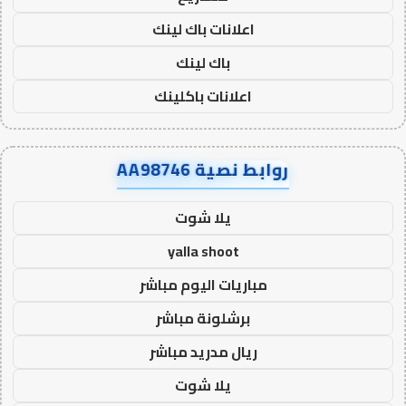
اعلانات باك لينك
باك لينك
اعلانات باكلينك
روابط نصية AA98746
يلا شوت
yalla shoot
مباريات اليوم مباشر
برشلونة مباشر
ريال مدريد مباشر
يلا شوت