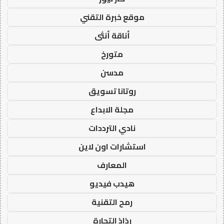
موقع خبرة التقني
أناقة أنثى
متورخ
مدسن
روتانا تسويق
مجلة الابداع
نادي الترددات
استشارات اون لاين
المعارف
هيدب فيديو
رمح التقنية
رذاذ التجارة