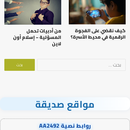
كيف نقضي على الفجوة
من أدبيات تحمل
الرقمية في محيط الأسرة؟
المسؤلية – إسلام أون
لاين
البحث
عن:
مواقع صديقة
روابط نصية AA2492