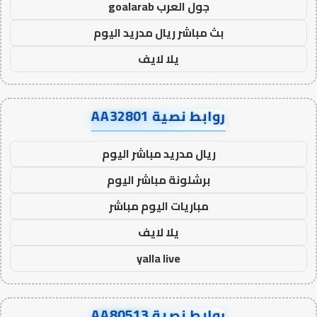
جول العرب goalarab
بث مباشر ريال مدريد اليوم
يلا لايف
روابط نصية AA32801
ريال مدريد مباشر اليوم
برشلونة مباشر اليوم
مباريات اليوم مباشر
يلا لايف
yalla live
روابط نصية AA80513