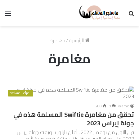
بحث
الق
عن
الرئيسية
/
مغامرة
مغامرة
المرأة المسلمة
280
0
islamic
تحقق من مغامرة Swiftie المسلمة هذه في
جولة إيراس 2023
في الأول من نوفمبر 2022 ، أعلن تايلور سويفت جولة إيراس
2023 على صباح الخير امريكا. كنت منتشية وعصبية لأنه…