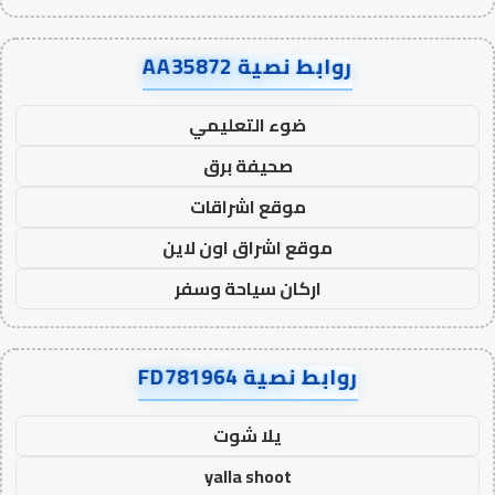
روابط نصية AA35872
ضوء التعليمي
صحيفة برق
موقع اشراقات
موقع اشراق اون لاين
اركان سياحة وسفر
روابط نصية FD781964
يلا شوت
yalla shoot