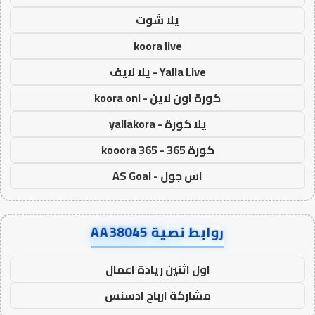
يلا شوت
koora live
Yalla Live - يلا لايف
كورة اون لاين - koora onl
يلا كورة - yallakora
كورة 365 - kooora 365
اس جول - AS Goal
روابط نصية AA38045
اول اثنين ريادة اعمال
مشاركة ارباح ادسنس