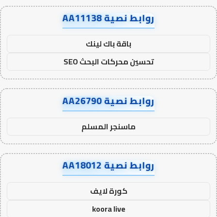
روابط نصية AA11138
باقة باك لينك
تحسين محركات البحث SEO
روابط نصية AA26790
ماسنجر المسلم
روابط نصية AA18012
كورة لايف
koora live