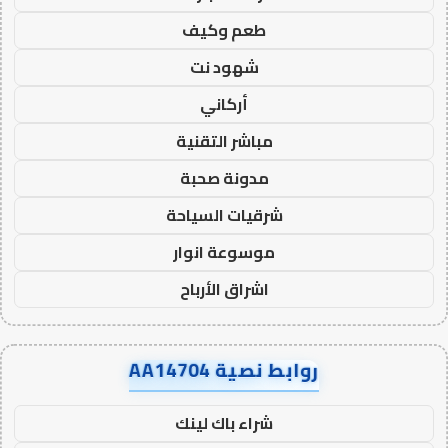
طعم وكيف
شهود نت
أركاني
مباشر التقنية
مدونة صحبة
شرقيات السياحة
موسوعة انوار
اشراق الأرباح
روابط نصية AA14704
شراء باك لينك