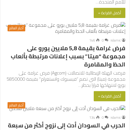
للأمم المتحدة…
أكمل القراءة »
أخبار العالم
146
0
islamic
فرض غرامة بقيمة 5,8 ملايين يورو على
مجموعة “ميتا” بسبب إعلانات مرتبطة بألعاب
الحظ والمقامرة
فرضت الهيئة الإيطالية للاتصالات (Agcom) فرض غرامة على
مجموعة (ميتا) التي تضم “فيسبوك وانستغرام” بقيمة 5850000
يورو لانتهاكها قرارا يحظر…
أكمل القراءة »
أخبار العالم
134
0
islamic
الحرب في السودان أدت إلى نزوح أكثر من سبعة