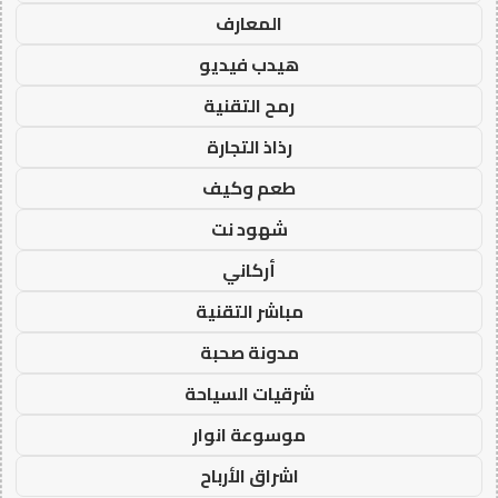
المعارف
هيدب فيديو
رمح التقنية
رذاذ التجارة
طعم وكيف
شهود نت
أركاني
مباشر التقنية
مدونة صحبة
شرقيات السياحة
موسوعة انوار
اشراق الأرباح