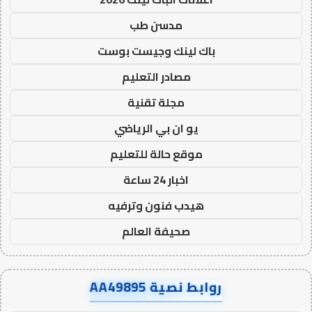
مدسن طب
باك لينك وجيست بوست
مصادر التعليم
مجلة تقنية
يو ان بي الرياضي
موقع حالة للتعليم
اخبار 24 ساعة
هيدب فنون وترفيه
صحيفة العالم
روابط نصية AA49895