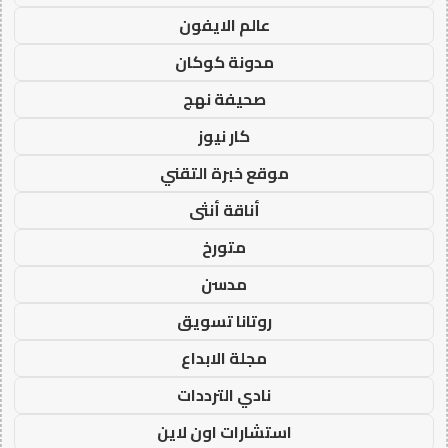
عالم الايفون
مدونة كوكان
صحيفة نهج
كار نيوز
موقع خبرة التقني
أناقة أنثى
متورخ
مدسن
روتانا تسويق
مجلة الابداع
نادي الترددات
استشارات اون لاين