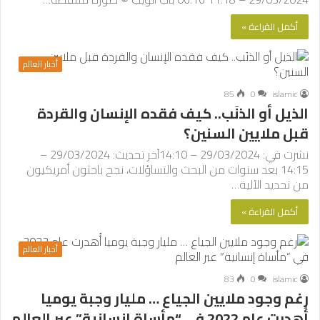
أكمل القراءة »
أخبار العالم
85
0
islamic
الذيل أو الذنَب.. كيف فقده الإنسان والقردة
قبل ملايين السنين؟
نشرت في: 29/03/2024 – 14:10آخر تحديث: 29/03/2024 –
14:15 بعد سنوات من البحث والتساؤلات، نجح باحثون أمريكيون
من تحديد الآلية…
أكمل القراءة »
أخبار العالم
83
0
islamic
رغم وجود ملايين الجياع … مليار وجبة يوميا
أُهدرت عام 2022 في “مأساة إنسانية” عبر العالم