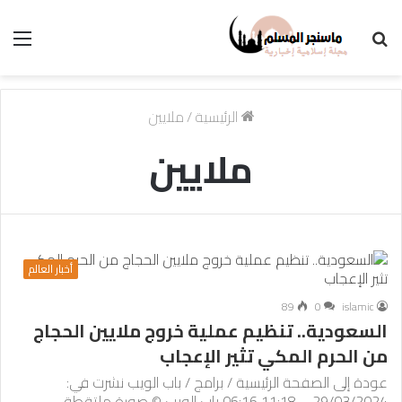
بحث
الق
عن
الرئيسية
/
ملايين
ملايين
أخبار العالم
89
0
islamic
السعودية.. تنظيم عملية خروج ملايين الحجاج
من الحرم المكي تثير الإعجاب
عودة إلى الصفحة الرئيسية / برامج / باب الويب نشرت في:
29/03/2024 – 11:18 06:16 باب الويب © صورة ملتقطة…