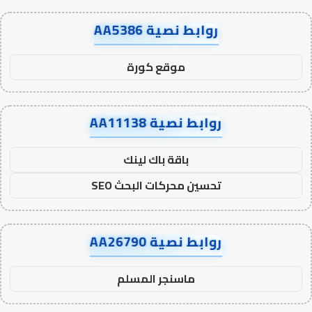
روابط نصية AA5386
موقع كورة
روابط نصية AA11138
باقة باك لينك
تحسين محركات البحث SEO
روابط نصية AA26790
ماسنجر المسلم