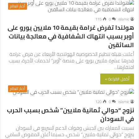
أخبار العالم
115
0
islamic
هولندا تفرض غرامة بقيمة 10 ملايين يورو على
أوبر بسبب انتهاك الشفافية في معالجة بيانات
السائقين
أعلنت هيئة تنظيم الخصوصية الهولندية الأربعاء عن فرض غرامة
قدرها عشرة ملايين يورو على منصة “أوبر” لخدمات الأجرة، بسبب
افتقارها…
أكمل القراءة »
أخبار العالم
120
0
islamic
نزوح “حوالي ثمانية ملايين” شخص بسبب الحرب
في السودان
تسببت المعارك بين الجيش وقوات الدعم السريع في السودان
بنزوح “حوالي ثمانية ملايين” شخص، حسبما أعلن المفوض السامي