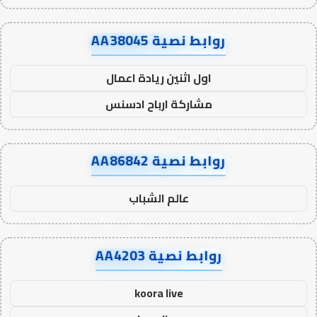
روابط نصية AA38045
اول اثنين ريادة اعمال
مشاركة ارباح ادسنس
روابط نصية AA86842
عالم الشباب
روابط نصية AA4203
koora live