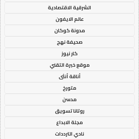
الشرقية الاقتصادية
عالم الايفون
مدونة كوكان
صحيفة نهج
كار نيوز
موقع خبرة التقني
أناقة أنثى
متورخ
مدسن
روتانا تسويق
مجلة الابداع
نادي الترددات