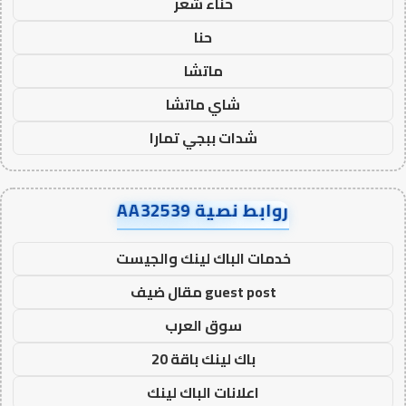
حناء شعر
حنا
ماتشا
شاي ماتشا
شدات ببجي تمارا
روابط نصية AA32539
خدمات الباك لينك والجيست
guest post مقال ضيف
سوق العرب
باك لينك باقة 20
اعلانات الباك لينك