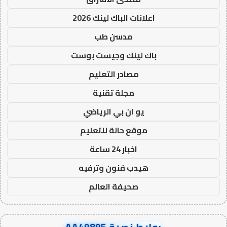
اعلانات الباك لينك 2026
مدسن طب
باك لينك وجيست بوست
مصادر التعليم
مجلة تقنية
يو ان بي الرياضي
موقع حالة للتعليم
اخبار 24 ساعة
هيدب فنون وترفيه
صحيفة العالم
روابط نصية AA49895