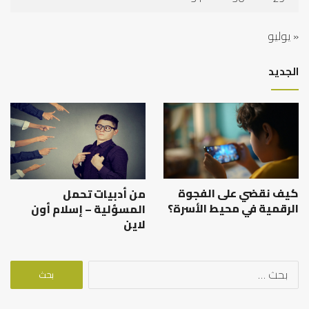
« يوليو
الجديد
كيف نقضي على الفجوة
من أدبيات تحمل
الرقمية في محيط الأسرة؟
المسؤلية – إسلام أون
لاين
البحث
عن: