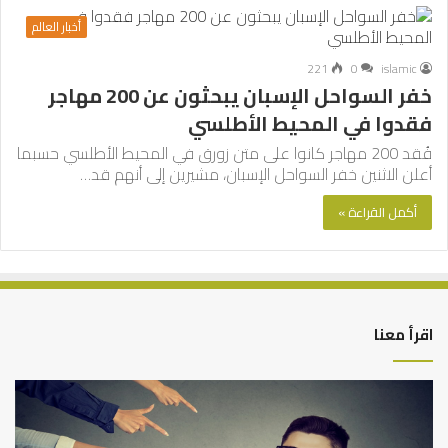
أخبار العالم
221
0
islamic
خفر السواحل الإسبان يبحثون عن 200 مهاجر
فقدوا في المحيط الأطلسي
فُقد 200 مهاجر كانوا على متن زورق في المحيط الأطلسي حسبما
أعلن الاثنين خفر السواحل الإسبان، مشيرين إلى أنهم قد…
أكمل القراءة »
اقرأ معنا
التوازن
كي
بين
تش
عمل
الع