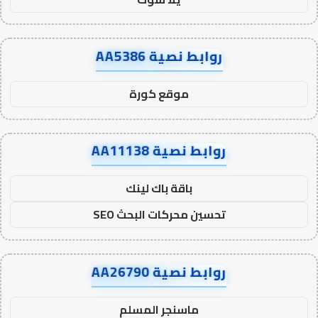
روابط نصية AA5386
موقع كورة
روابط نصية AA11138
باقة باك لينك
تحسين محركات البحث SEO
روابط نصية AA26790
ماسنجر المسلم