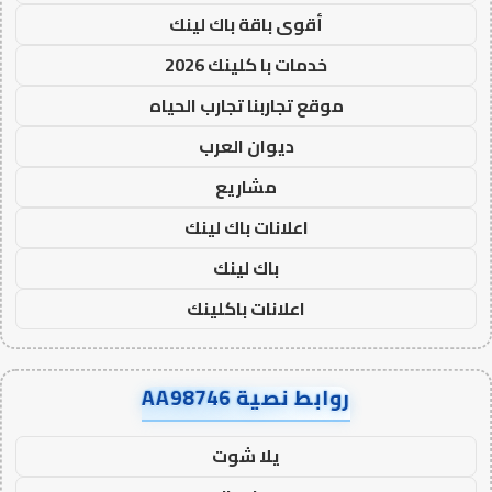
أقوى باقة باك لينك
خدمات با كلينك 2026
موقع تجاربنا تجارب الحياه
ديوان العرب
مشاريع
اعلانات باك لينك
باك لينك
اعلانات باكلينك
روابط نصية AA98746
يلا شوت