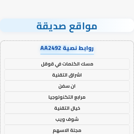
مواقع صديقة
روابط نصية AA2492
مسك الكلمات في قوقل
اشراق التقنية
ان سفن
مرابع التكنولوجيا
خيال التقنية
شوف ويب
مجلة الاسهم