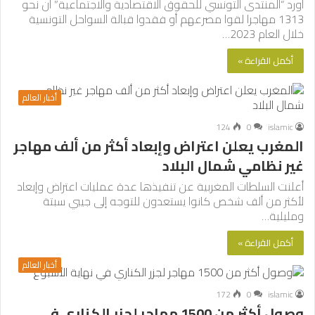
أورد “المنتدى التونسي للحقوق الاقتصادية والاجتماعية” أن نحو
1313 مهاجرا لقوا مصرعهم أو فقدوا قبالة السواحل التونسية
خلال العام 2023…
أكمل القراءة »
أخبار العالم
124
0
islamic
المغرب يعلن اعتراض وإبعاد أكثر من ألف مهاجر
غير نظامي شمال البلاد
أعلنت السلطات المغربية عن تنفيذها عدة عمليات اعتراض وإبعاد
لأكثر من ألف شخص كانوا يستعدون للتوجه إلى جيبي سبتة
ومليلية…
أكمل القراءة »
أخبار العالم
172
0
islamic
وصول أكثر من 1500 مهاجر لجزر الكناري في