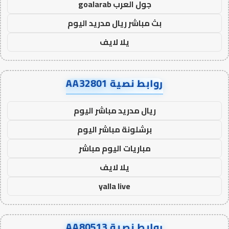
جول العرب goalarab
بث مباشر ريال مدريد اليوم
يلا لايف
روابط نصية AA32801
ريال مدريد مباشر اليوم
برشلونة مباشر اليوم
مباريات اليوم مباشر
يلا لايف
yalla live
روابط نصية AA80513