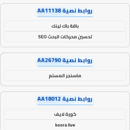
روابط نصية AA11138
باقة باك لينك
تحسين محركات البحث SEO
روابط نصية AA26790
ماسنجر المسلم
روابط نصية AA18012
كورة لايف
koora live