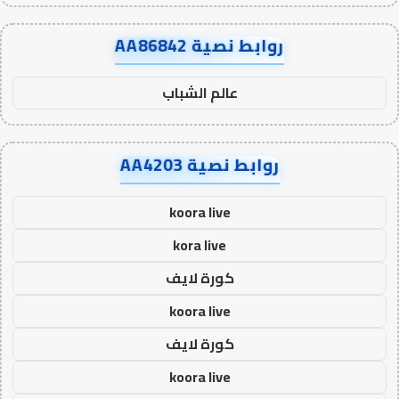
روابط نصية AA86842
عالم الشباب
روابط نصية AA4203
koora live
kora live
كورة لايف
koora live
كورة لايف
koora live