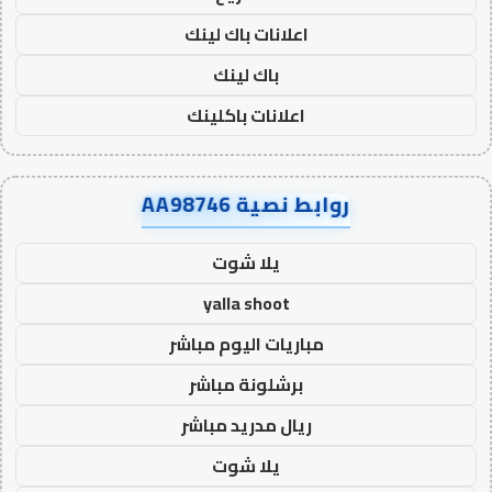
اعلانات باك لينك
باك لينك
اعلانات باكلينك
روابط نصية AA98746
يلا شوت
yalla shoot
مباريات اليوم مباشر
برشلونة مباشر
ريال مدريد مباشر
يلا شوت