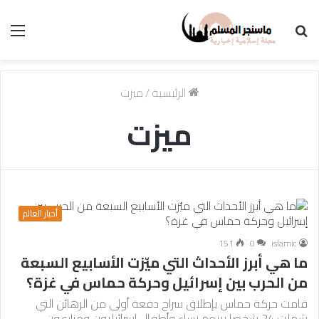
بحث
الق
عن
الرئيسية
/
ميزت
ميزت
أخبار العالم
151
0
islamic
ما هي أبرز الأحداث التي ميّزت الأسابيع السبعة
من الحرب بين إسرائيل وحركة حماس في غزة؟
قامت حركة حماس بإطلاق سراح دفعة أولى من الرهائن التي
شملت 24 شخصا بينهم نساء وأطفال إسرائيليون ومزارعون