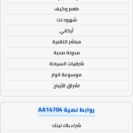
طعم وكيف
شهود نت
أركاني
مباشر التقنية
مدونة صحبة
شرقيات السياحة
موسوعة انوار
اشراق الأرباح
روابط نصية AA14704
شراء باك لينك