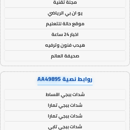
مجلة تقنية
يو ان بي الرياضي
موقع حالة للتعليم
اخبار 24 ساعة
هيدب فنون وترفيه
صحيفة العالم
روابط نصية AA49895
شدات ببجي اقساط
شدات ببجي تمارا
شدات ببجي تمارا
شدات ببجي تابي