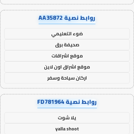
روابط نصية AA35872
ضوء التعليمي
صحيفة برق
موقع اشراقات
موقع اشراق اون لاين
اركان سياحة وسفر
روابط نصية FD781964
يلا شوت
yalla shoot