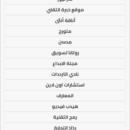
موقع خبرة التقني
أناقة أنثى
متورخ
مدسن
روتانا تسويق
مجلة الابداع
نادي الترددات
استشارات اون لاين
المعارف
هيدب فيديو
رمح التقنية
رذاذ التجارة