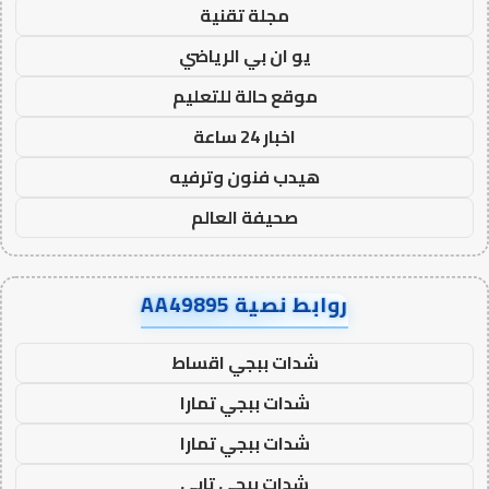
مجلة تقنية
يو ان بي الرياضي
موقع حالة للتعليم
اخبار 24 ساعة
هيدب فنون وترفيه
صحيفة العالم
روابط نصية AA49895
شدات ببجي اقساط
شدات ببجي تمارا
شدات ببجي تمارا
شدات ببجي تابي