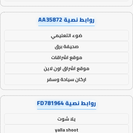
روابط نصية AA35872
ضوء التعليمي
صحيفة برق
موقع اشراقات
موقع اشراق اون لاين
اركان سياحة وسفر
روابط نصية FD781964
يلا شوت
yalla shoot