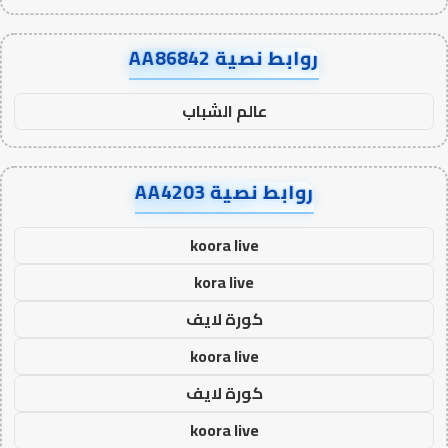
روابط نصية AA86842
عالم الشباب
روابط نصية AA4203
koora live
kora live
كورة لايف
koora live
كورة لايف
koora live