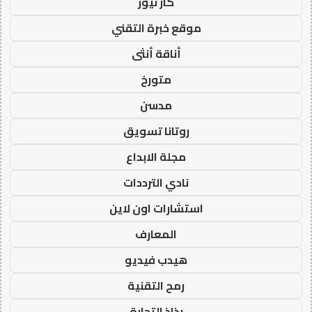
كار نيوز
موقع خبرة التقني
أناقة أنثى
متورخ
مدسن
روتانا تسويق
مجلة الابداع
نادي الترددات
استشارات اون لاين
المعارف
هيدب فيديو
رمح التقنية
رذاذ التجارة