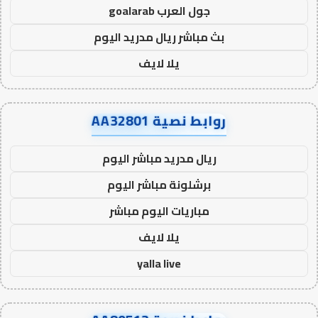
جول العرب goalarab
بث مباشر ريال مدريد اليوم
يلا لايف
روابط نصية AA32801
ريال مدريد مباشر اليوم
برشلونة مباشر اليوم
مباريات اليوم مباشر
يلا لايف
yalla live