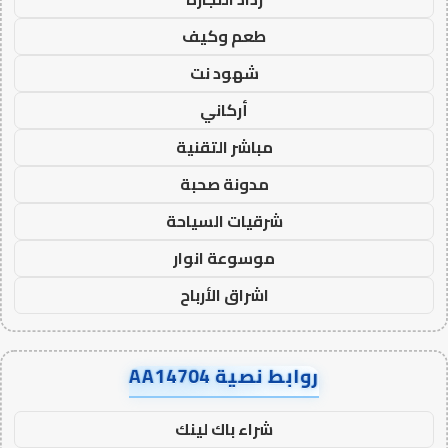
طعم وكيف
شهود نت
أركاني
مباشر التقنية
مدونة صحبة
شرقيات السياحة
موسوعة انوار
اشراق الأرباح
روابط نصية AA14704
شراء باك لينك