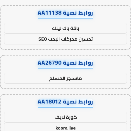
روابط نصية AA11138
باقة باك لينك
تحسين محركات البحث SEO
روابط نصية AA26790
ماسنجر المسلم
روابط نصية AA18012
كورة لايف
koora live