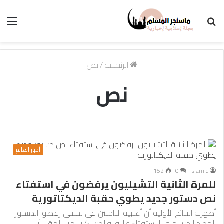
بحث
الق
عن
الرئيسية
/
نص
نص
أخبار العالم
152
0
islamic
للمرة الثانية التشيليون يرفضون في استفتاء
نص دستور جديد يطوي حقبة الديكتاتورية
أظهرت النتائج الأولية أن أغلبية الناخبين في تشيلي رفضوا الدستور
الجديد الذي جرى الاستفتاء عليه، والذي كان من المقرر أن…