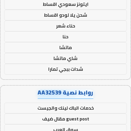
ايتونز سعودي اقساط
شحن يلا لودو اقساط
حناء شعر
حنا
ماتشا
شاي ماتشا
شدات ببجي تمارا
روابط نصية AA32539
خدمات الباك لينك والجيست
guest post مقال ضيف
سوق العرب