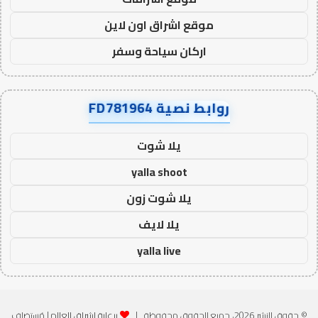
موقع اشراق اون لاين
اركان سياحة وسفر
روابط نصية FD781964
يلا شوت
yalla shoot
يلا شوت زون
يلا لايف
yalla live
© حقوق النشر 2026، جميع الحقوق محفوظة |
برعاية اشراق العالم
| مُستضاف