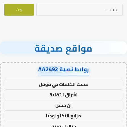
البحث
عن:
مواقع صديقة
روابط نصية AA2492
مسك الكلمات في قوقل
اشراق التقنية
ان سفن
مرابع التكنولوجيا
خيال التقنية