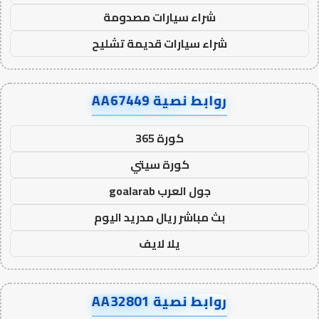
شراء سيارات مصدومة
شراء سيارات قديمة تشليح
روابط نصية AA67449
كورة 365
كورة سيتي
جول العرب goalarab
بث مباشر ريال مدريد اليوم
يلا لايف
روابط نصية AA32801