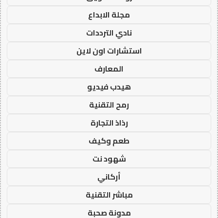
مجلة الابداع
نادي الترددات
استشارات اون لاين
المعارف
هيدب فيديو
رمح التقنية
رذاذ التجارة
طعم وكيف
شهود نت
أركاني
مباشر التقنية
مدونة صحبة