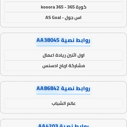
كورة 365 - kooora 365
اس جول - AS Goal
روابط نصية AA38045
اول اثنين ريادة اعمال
مشاركة ارباح ادسنس
روابط نصية AA86842
عالم الشباب
روابط نصية AA4203