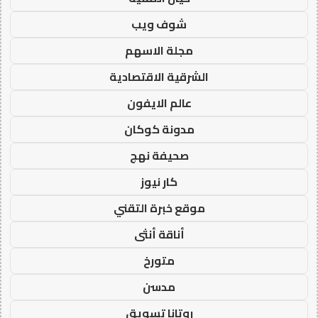
شوف ويب
مجلة الاسهم
الشرقية الاقتصادية
عالم الايفون
مدونة كوكان
صحيفة نهج
كار نيوز
موقع خبرة التقني
أناقة أنثى
متورخ
مدسن
روتانا تسويق