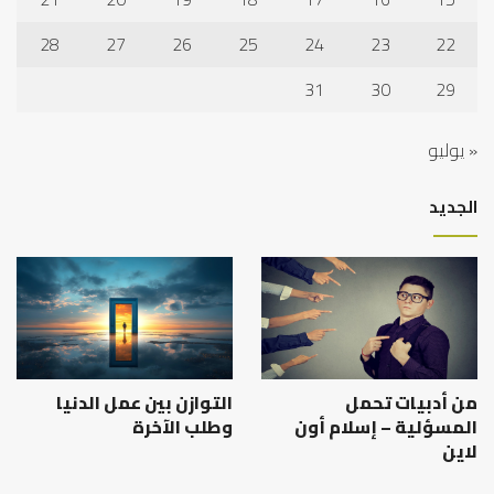
28
27
26
25
24
23
22
31
30
29
« يوليو
الجديد
من أدبيات تحمل
التوازن بين عمل الدنيا
المسؤلية – إسلام أون
وطلب الآخرة
لاين