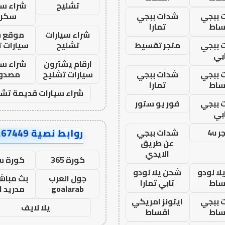
تشليح
شراء سي
 ببجي
شدات ببجي
سكرا
ساط
تمارا
شراء سيارات
موقع ش
 ببجي
متجر تقسيط
تشليح
سيارات 
بي
ارقام يشترون
شراء سي
 ببجي
شدات ببجي
سيارات تشليح
مصدو
ساط
تمارا
شراء سيارات قديمة تشل
 ببجي
فور يو ستور
بي
روابط نصية AA67449
 4u
شدات ببجي
عن طريق
الايدي
كورة 365
كورة س
ا لودو
شحن يلا لودو
جول العرب
بث مباشر
ساط
تابي تمارا
goalarab
مدريد ا
 ببجي
ايتونز امريكي
يلا لايف
ساط
اقساط