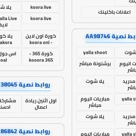
نك
koora live
يلا ش
اعلانات باكلينك
koora live
لاي
ط نصية AA98746
كورة اون لاين
يلا كور
lakora
- koora onl
 شوت
yalla shoot
كورة 365 -
oal
kooora 365
ت اليوم
برشلونة مباشر
اشر
مدريد
يلا شوت
روابط نصية AA38045
اشر
yalla 
مباريات اليوم
اول اثنين ريادة
مشاركة 
مباشر
اعمال
ادسن
مدريد
يلا شوت
اشر
روابط نصية AA86842
yalla 
مباريات اليوم