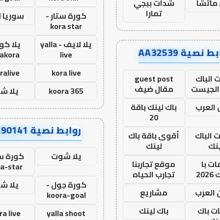
ماتشا
شدات ببجي
تمارا
كورة ستار -
سوريا 
kora star
يلا لايف - yalla
يلا كور
ط نصية AA32539
lakora
live
ralive
kora live
 الباك
guest post
الجيست
مقال ضيف
koora 365
يلا ش
العرب
باك لينك باقة
20
روابط نصية AA90141
ت الباك
أقوى باقة باك
نك
لينك
يلا شوت
كورة ست
ت با
موقع تجاربنا
a-star
20
تجارب الحياه
كورة جول -
يلا ش
 العرب
مشاريع
koora-goal
ات باك
باك لينك
ra live
yalla shoot