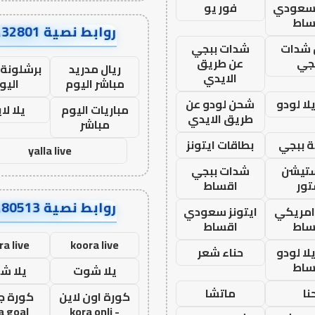
 سعودي
فور يو
ساط
روابط نصية AA32801
شدات
شدات ببجي
جي
عن طريق
ريال مدريد
برشلونة 
الايدي
مباشر اليوم
اليو
ا لودو
شحن لودو عن
مباريات اليوم
يلا لا
طريق الايدي
مباشر
 ببجي
بطاقات ايتونز
yalla live
ستيشن
شدات ببجي
ور
اقساط
روابط نصية AA80513
 امريكي
ايتونز سعودي
ساط
اقساط
ra live
koora live
ا لودو
حناء شعر
ساط
يلا شوت
يلا ش
نا
ماتشا
كورة اون لاين
كورة ج
a goal
- kora onli