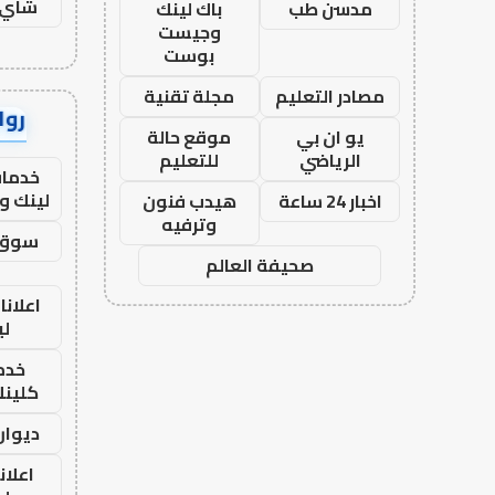
شاي 
مدسن طب
باك لينك
وجيست
بوست
مصادر التعليم
مجلة تقنية
رواب
يو ان بي
موقع حالة
الرياضي
للتعليم
خدمات
لينك و
اخبار 24 ساعة
هيدب فنون
وترفيه
سوق 
صحيفة العالم
اعلانا
لي
خدما
كلينك 26
ديوان
اعلان