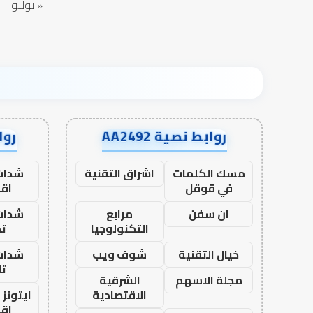
« يوليو
روابط نصية AA2492
رواب
مسك الكلمات
اشراق التقنية
شدات
في قوقل
اق
ان سفن
مرابع
شدات
التكنولوجيا
تم
خيال التقنية
شوف ويب
شدات
تا
مجلة الاسهم
الشرقية
الاقتصادية
ايتونز
اق