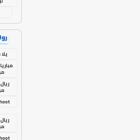
لي
رواب
يلا
مباريا
مب
ريال 
مب
shoot
ريال 
مب
shoot