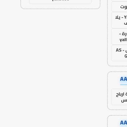
وت
Yalla Live - يلا
ف
ة -
yal
اس جول - AS
G
ارباح
س