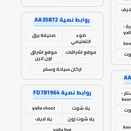
لايف
روابط نصية AA35872
ة -
yal
ضوء
صحيفة برق
التعليمي
koo
موقع اشراقات
موقع اشراق
وت
اون لاين
اركان سياحة وسفر
روابط نصية FD781964
ار -
koor
يلا شوت
yalla shoot
وت
يلا شوت زون
يلا لايف
koo
yalla live