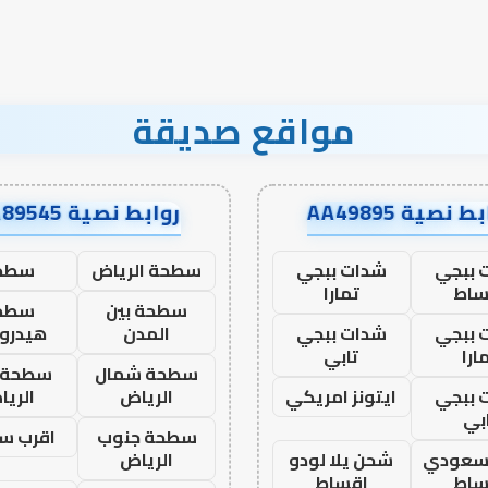
نجاح؟
مواقع صديقة
ط نصية AA49895
روابط نصية AA89545
 ببجي
شدات ببجي
سطحة الرياض
سطح
ساط
تمارا
سطحة بين
سطح
 ببجي
شدات ببجي
المدن
هيدرو
ارا
تابي
سطحة شمال
سطحة 
 ببجي
ايتونز امريكي
الرياض
الري
بي
سطحة جنوب
اقرب س
 سعودي
شحن يلا لودو
الرياض
ساط
اقساط