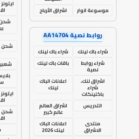
ايتونز
اق
موسوعة انوار
اشراق الأرباح
شحن 
بب
روابط نصية AA14704
شحن يل
شراء باك لينك
شراء باك لينك
شراء روابط
باقات باك لينك
شعبية
نصية
بلاي
اشراق لنك،
اعلانات الباك
ست
شراء
لينك
ايتونز
باكلينكات
اق
التدريس
اشراق العالم
شحن يل
عالم كبير
اق
منتدى
اعلانات الباك
ح
الاشراق
لينك 2026