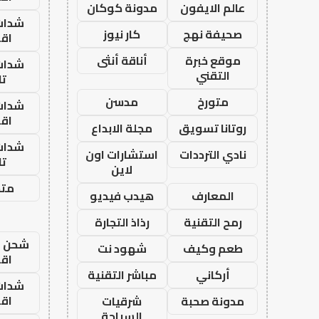
عالم الايفون
مدونة كوكان
شدات
صحيفة نهج
كار نيوز
اق
موقع خبرة
أناقة أنثى
شدات
التقني
تا
متورخ
مدسن
شدات
اق
روتانا تسويق
مجلة الابداع
شدات
نادي الترددات
استشارات اون
تا
لاين
متجر
المعارف
هيدب فيديو
رمح التقنية
رذاذ التجارة
شحن يل
طعم وكيف
شهود نت
اق
أركاني
مباشر التقنية
شدات
اق
مدونة صحبة
شرقيات
السياحة