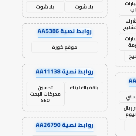
ارات
يلا شوت
يلا شوت
ب
راء
تشليح
روابط نصية AA5386
ارات
مة
موقع كورة
يح
روابط نصية AA11138
باقة باك لينك
تحسين
محركات البحث
يتي
SEO
 ريال
ليوم
روابط نصية AA26790