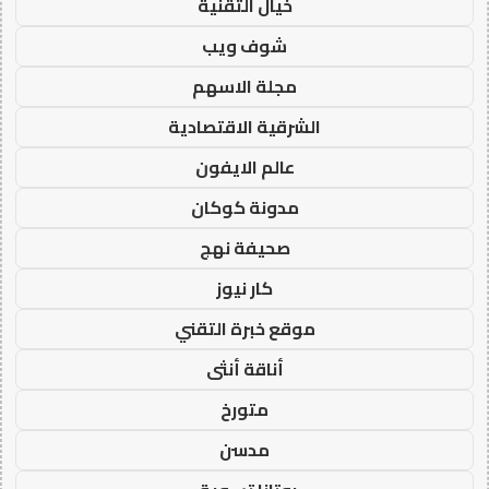
خيال التقنية
شوف ويب
مجلة الاسهم
الشرقية الاقتصادية
عالم الايفون
مدونة كوكان
صحيفة نهج
كار نيوز
موقع خبرة التقني
أناقة أنثى
متورخ
مدسن