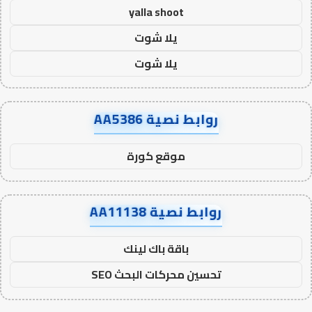
yalla shoot
يلا شوت
يلا شوت
روابط نصية AA5386
موقع كورة
روابط نصية AA11138
باقة باك لينك
تحسين محركات البحث SEO