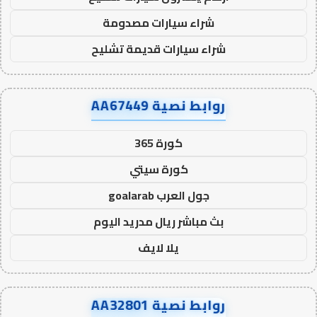
شراء سيارات مصدومة
شراء سيارات قديمة تشليح
روابط نصية AA67449
كورة 365
كورة سيتي
جول العرب goalarab
بث مباشر ريال مدريد اليوم
يلا لايف
روابط نصية AA32801