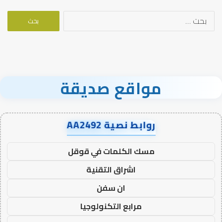
البحث
عن:
مواقع صديقة
روابط نصية AA2492
مسك الكلمات في قوقل
اشراق التقنية
ان سفن
مرابع التكنولوجيا