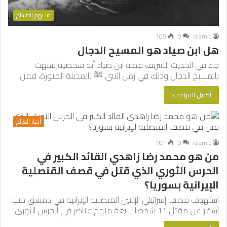
ما يهم المسلم
105
0
islamic
هل ابن صياد هو المسيح الدجال
جاء في الحديث الشريف قصة ابن صياد أنه شخصية شبهت
بالمسيح الدجال وذلك في زمن النبي ﷺ بالمدينة المنورة، فمن…
أكمل القراءة »
أخبار العالم
101
0
islamic
من هو محمد رضا زاهدي القائد الكبير في
الحرس الثوري الذي قتل في قصف القنصلية
الإيرانية بسوريا؟
استهدف قصف إسرائيلي الإثنين القنصلية الإيرانية في دمشق حيث
أسفر عن مقتل 11 شخصا سبعة منهم عناصر في الحرس الثوري…