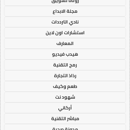
روتانا تسويق
مجلة الابداع
نادي الترددات
استشارات اون لاين
المعارف
هيدب فيديو
رمح التقنية
رذاذ التجارة
طعم وكيف
شهود نت
أركاني
مباشر التقنية
مدونة صحبة