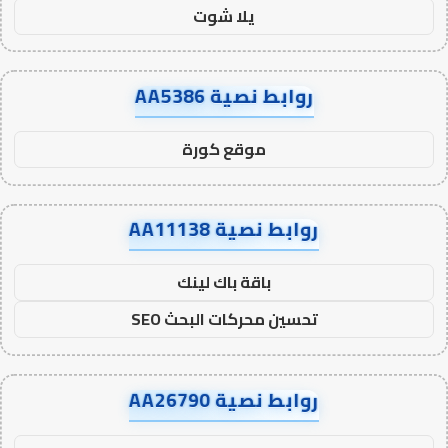
يلا شوت
روابط نصية AA5386
موقع كورة
روابط نصية AA11138
باقة باك لينك
تحسين محركات البحث SEO
روابط نصية AA26790