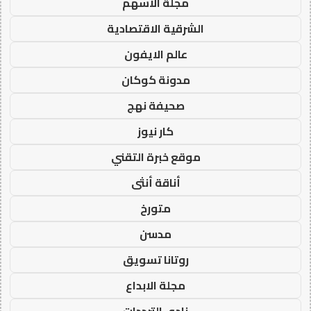
مجلة الاسهم
الشرقية الاقتصادية
عالم الايفون
مدونة كوكان
صحيفة نهج
كار نيوز
موقع خبرة التقني
أناقة أنثى
متورخ
مدسن
روتانا تسويق
مجلة الابداع