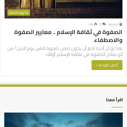
ما يهم المسلم
99
0
islamic
الصفوة في ثقافة الإسلام .. معايير الصفوة
والاصطفاء
ماذا لو أن أحدنا اختار أن يكون ضمن صفوة الناس يوم الدين؟ من
أبرز نماذج الصفوة في ثقافة الإسلام، أولئك…
أكمل القراءة »
اقرأ معنا
التوازن
كي
بين
تش