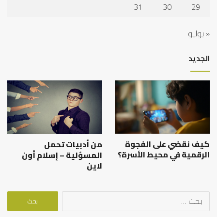
31
30
29
« يوليو
الجديد
كيف نقضي على الفجوة
من أدبيات تحمل
الرقمية في محيط الأسرة؟
المسؤلية – إسلام أون
لاين
البحث
عن: