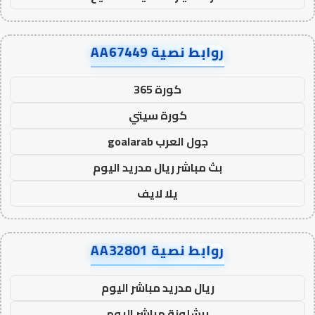
روابط نصية AA67449
كورة 365
كورة سيتي
جول العرب goalarab
بث مباشر ريال مدريد اليوم
يلا لايف
روابط نصية AA32801
ريال مدريد مباشر اليوم
برشلونة مباشر اليوم