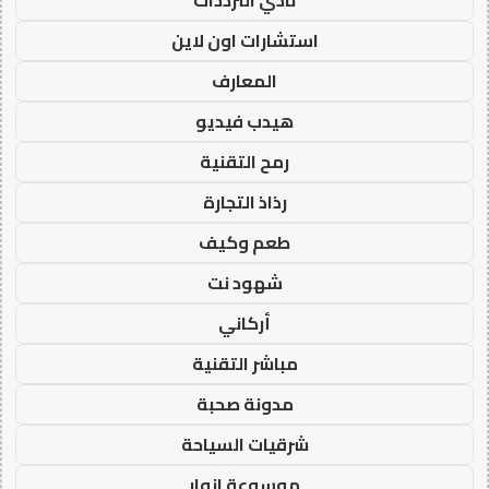
نادي الترددات
استشارات اون لاين
المعارف
هيدب فيديو
رمح التقنية
رذاذ التجارة
طعم وكيف
شهود نت
أركاني
مباشر التقنية
مدونة صحبة
شرقيات السياحة
موسوعة انوار