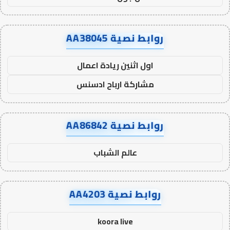
روابط نصية AA38045
اول اثنين ريادة اعمال
مشاركة ارباح ادسنس
روابط نصية AA86842
عالم الشباب
روابط نصية AA4203
koora live