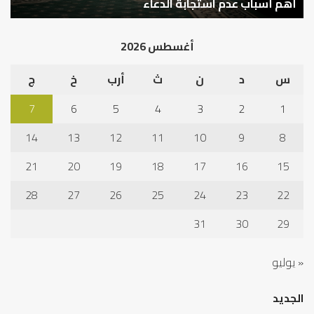
في
أهم أسباب عدم استجابة الدعاء
ف
أد
الخ
أغسطس 2026
س
د
ن
ث
أرب
خ
ج
7
6
5
4
3
2
1
14
13
12
11
10
9
8
21
20
19
18
17
16
15
28
27
26
25
24
23
22
31
30
29
« يوليو
الجديد