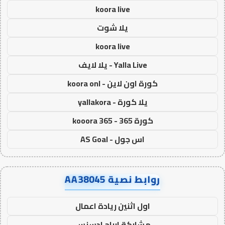
koora live
يلا شوت
koora live
Yalla Live - يلا لايف
كورة اون لاين - koora onl
يلا كورة - yallakora
كورة 365 - kooora 365
اس جول - AS Goal
روابط نصية AA38045
اول اثنين ريادة اعمال
مشاركة ارباح ادسنس