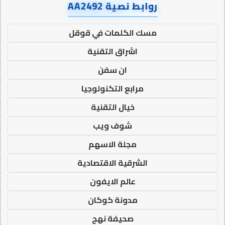
روابط نصية AA2492
مسك الكلمات في قوقل
اشراق التقنية
ان سفن
مرابع التكنولوجيا
خيال التقنية
شوف ويب
مجلة الاسهم
الشرقية الاقتصادية
عالم الايفون
مدونة كوكان
صحيفة نهج