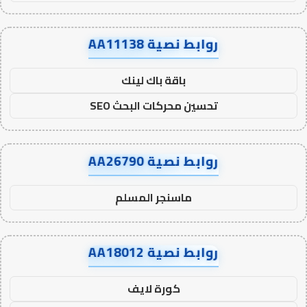
روابط نصية AA11138
باقة باك لينك
تحسين محركات البحث SEO
روابط نصية AA26790
ماسنجر المسلم
روابط نصية AA18012
كورة لايف