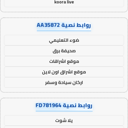
koora live
روابط نصية AA35872
ضوء التعليمي
صحيفة برق
موقع اشراقات
موقع اشراق اون لاين
اركان سياحة وسفر
روابط نصية FD781964
يلا شوت