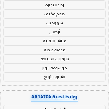
رذاذ التجارة
طعم وكيف
شهود نت
أركاني
مباشر التقنية
مدونة صحبة
شرقيات السياحة
موسوعة انوار
اشراق الأرباح
روابط نصية AA14704