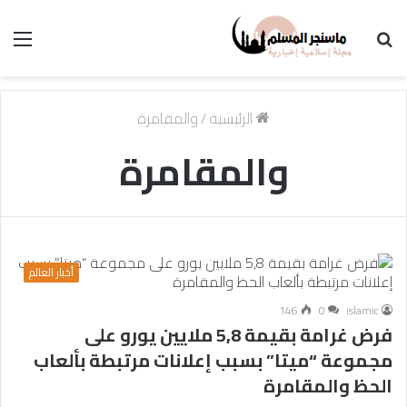
بحث
الق
عن
الرئيسية
/
والمقامرة
والمقامرة
أخبار العالم
146
0
islamic
فرض غرامة بقيمة 5,8 ملايين يورو على
مجموعة “ميتا” بسبب إعلانات مرتبطة بألعاب
الحظ والمقامرة