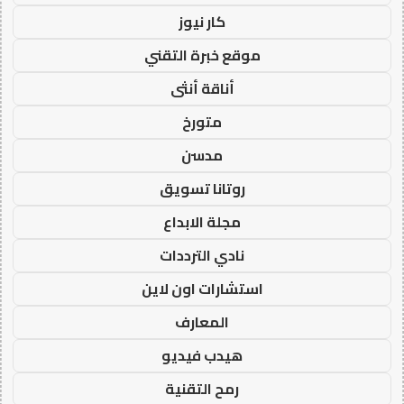
كار نيوز
موقع خبرة التقني
أناقة أنثى
متورخ
مدسن
روتانا تسويق
مجلة الابداع
نادي الترددات
استشارات اون لاين
المعارف
هيدب فيديو
رمح التقنية