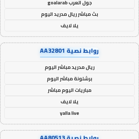
جول العرب goalarab
بث مباشر ريال مدريد اليوم
يلا لايف
روابط نصية AA32801
ريال مدريد مباشر اليوم
برشلونة مباشر اليوم
مباريات اليوم مباشر
يلا لايف
yalla live
روابط نصية AA80513