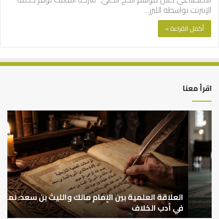
الإنترنت بواسطة الليزر…
أكمل القراءة »
اقرأ معنا
العلاقة
الر
العلمية
الت
بين
وال
الإمام
الم
مالك
..
والليث
كي
بن
نتر
سعد:
خبر
نموذج
العلاقة العلمية بين الإمام مالك والليث بن سعد: نموذج
ما
ا
في
قب
في أدب الخلاف
ق
أدب
الم