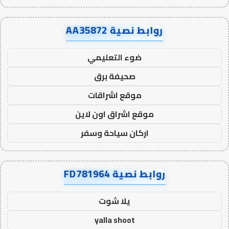
روابط نصية AA35872
ضوء التعليمي
صحيفة برق
موقع اشراقات
موقع اشراق اون لاين
اركان سياحة وسفر
روابط نصية FD781964
يلا شوت
yalla shoot