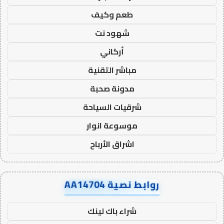
طعم وكيف
شهود نت
أركاني
مباشر التقنية
مدونة صحبة
شرقيات السياحة
موسوعة انوار
اشراق الأرباح
روابط نصية AA14704
شراء باك لينك