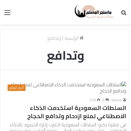
بحث
الق
عن
الرئيسية
/
وتدافع
وتدافع
أخبار العالم
219
0
islamic
السلطات السعودية استخدمت الذكاء
الاصطناعي لمنع ازدحام وتدافع الحجاج
في فقرة تكنو: السلطات السعودية اختبرت إدارة الحشود بالذكاء
الاصطناعي خلال موسم الحج الحالي. شركة ألفابيت توفر خدمة