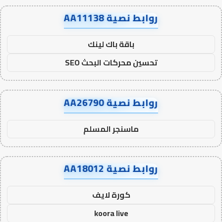
روابط نصية AA11138
باقة باك لينك
تحسين محركات البحث SEO
روابط نصية AA26790
ماسنجر المسلم
روابط نصية AA18012
كورة لايف
koora live