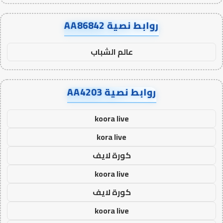
روابط نصية AA86842
عالم الشباب
روابط نصية AA4203
koora live
kora live
كورة لايف
koora live
كورة لايف
koora live