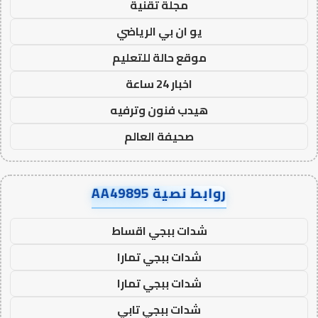
مجلة تقنية
يو ان بي الرياضي
موقع حالة للتعليم
اخبار 24 ساعة
هيدب فنون وترفيه
صحيفة العالم
روابط نصية AA49895
شدات ببجي اقساط
شدات ببجي تمارا
شدات ببجي تمارا
شدات ببجي تابي