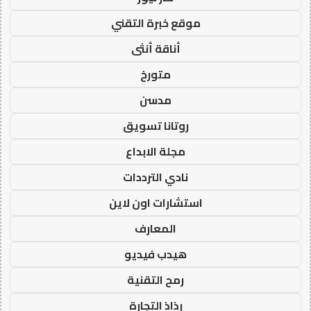
موقع خبرة التقني
أناقة أنثى
متورخ
مدسن
روتانا تسويق
مجلة الابداع
نادي الترددات
استشارات اون لاين
المعارف
هيدب فيديو
رمح التقنية
رذاذ التجارة