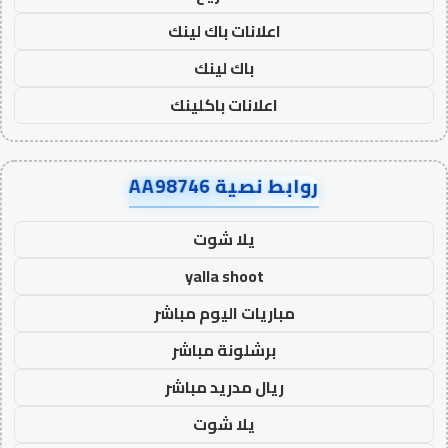
اعلانات باك لينك
باك لينك
اعلانات باكلينك
روابط نصية AA98746
يلا شوت
yalla shoot
مباريات اليوم مباشر
برشلونة مباشر
ريال مدريد مباشر
يلا شوت