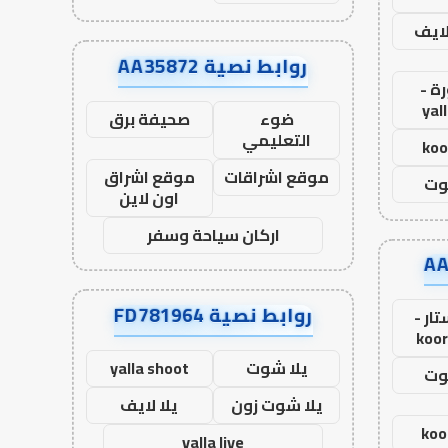
لايف
روابط نصية AA35872
ة -
yal
ضوء
صحيفة برق
التعليمي
koo
موقع اشراقات
موقع اشراق
وت
اون لاين
اركان سياحة وسفر
روابط نصية FD781964
ار -
koor
يلا شوت
yalla shoot
وت
يلا شوت زون
يلا لايف
koo
yalla live