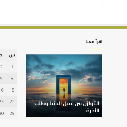
اقرأ معنا
س
د
التوازن
بين
2
1
عمل
الدنيا
9
8
وطلب
الآخرة
16
15
23
22
التوازن بين عمل الدنيا وطلب
الآخرة
30
29