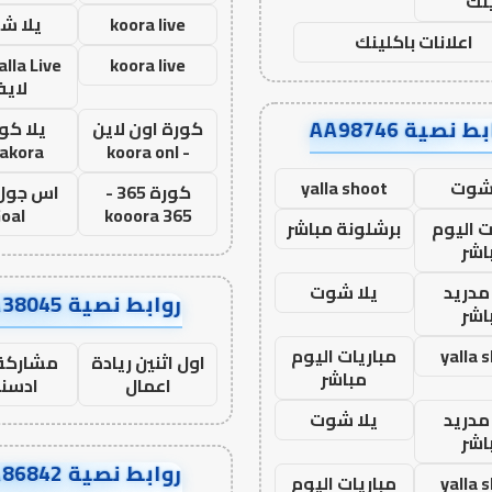
نك
koora live
يلا ش
اعلانات باكلينك
koora live
لاي
ط نصية AA98746
كورة اون لاين
يلا كور
lakora
- koora onl
 شوت
yalla shoot
كورة 365 -
oal
kooora 365
ت اليوم
برشلونة مباشر
اشر
مدريد
يلا شوت
روابط نصية AA38045
اشر
yalla 
مباريات اليوم
اول اثنين ريادة
مشاركة 
مباشر
اعمال
ادسن
مدريد
يلا شوت
اشر
روابط نصية AA86842
yalla 
مباريات اليوم