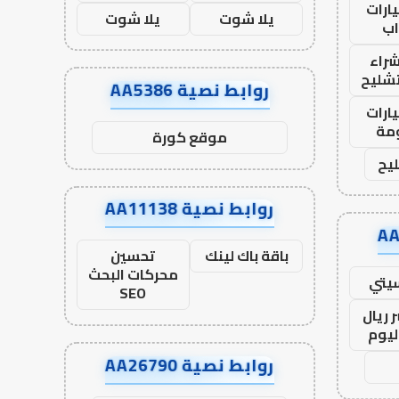
ارات
يلا شوت
يلا شوت
ب
راء
تشليح
روابط نصية AA5386
ارات
مة
موقع كورة
يح
روابط نصية AA11138
باقة باك لينك
تحسين
محركات البحث
يتي
SEO
 ريال
ليوم
روابط نصية AA26790