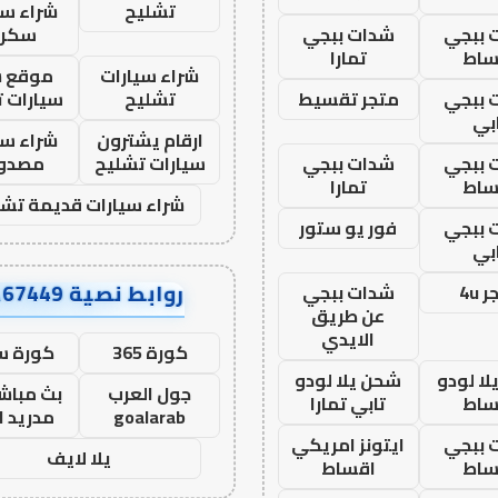
تشليح
شراء سي
 ببجي
شدات ببجي
سكرا
ساط
تمارا
شراء سيارات
موقع ش
 ببجي
متجر تقسيط
تشليح
سيارات 
بي
ارقام يشترون
شراء سي
 ببجي
شدات ببجي
سيارات تشليح
مصدو
ساط
تمارا
شراء سيارات قديمة تشل
 ببجي
فور يو ستور
بي
روابط نصية AA67449
 4u
شدات ببجي
عن طريق
الايدي
كورة 365
كورة س
ا لودو
شحن يلا لودو
جول العرب
بث مباشر
ساط
تابي تمارا
goalarab
مدريد ا
 ببجي
ايتونز امريكي
يلا لايف
ساط
اقساط