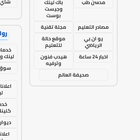
شاي 
مدسن طب
باك لينك
وجيست
بوست
مصادر التعليم
مجلة تقنية
رواب
يو ان بي
موقع حالة
الرياضي
للتعليم
خدمات
لينك و
اخبار 24 ساعة
هيدب فنون
وترفيه
سوق 
صحيفة العالم
اعلانا
لي
خدما
كلينك 26
ديوان
اعلان