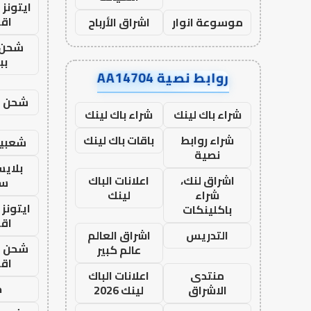
ايتونز
اق
موسوعة انوار
اشراق الأرباح
شحن 
بب
روابط نصية AA14704
شحن يل
شراء باك لينك
شراء باك لينك
شراء روابط
باقات باك لينك
شعبية
نصية
بلاي
اشراق لنك،
اعلانات الباك
ست
شراء
لينك
ايتونز
باكلينكات
اق
التدريس
اشراق العالم
شحن يل
عالم كبير
اق
منتدى
اعلانات الباك
ح
الاشراق
لينك 2026