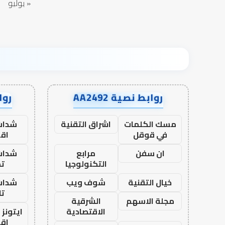
« يوليو
روابط نصية AA2492
رواب
مسك الكلمات
اشراق التقنية
شدات
في قوقل
اق
ان سفن
مرابع
شدات
التكنولوجيا
تم
خيال التقنية
شوف ويب
شدات
تا
مجلة الاسهم
الشرقية
الاقتصادية
ايتونز
اق