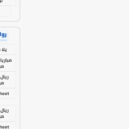
لي
رواب
يلا
مباريا
مب
ريال 
مب
shoot
ريال 
مب
shoot