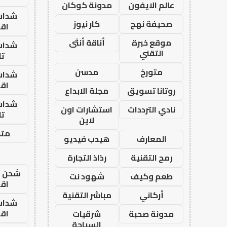
عالم الايفون
مدونة كوكان
شدات
صحيفة نهج
كار نيوز
اق
موقع خبرة
أناقة أنثى
شدات
التقني
تا
متورخ
مدسن
شدات
اق
روتانا تسويق
مجلة الابداع
شدات
نادي الترددات
استشارات اون
تا
لاين
متجر
المعارف
هيدب فيديو
رمح التقنية
رذاذ التجارة
شحن يل
طعم وكيف
شهود نت
اق
أركاني
مباشر التقنية
شدات
اق
مدونة صحبة
شرقيات
السياحة