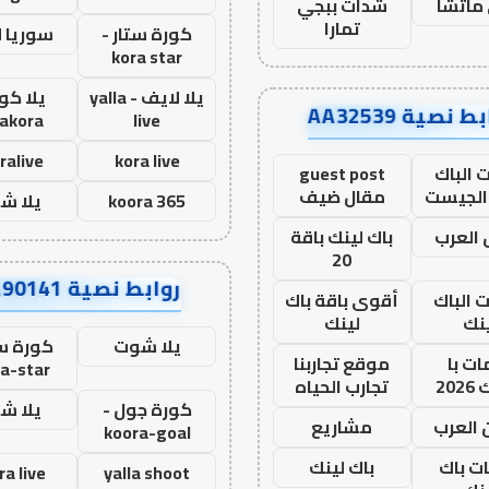
ماتشا
شدات ببجي
تمارا
كورة ستار -
سوريا 
kora star
يلا لايف - yalla
يلا كور
ط نصية AA32539
lakora
live
ralive
kora live
 الباك
guest post
الجيست
مقال ضيف
koora 365
يلا ش
العرب
باك لينك باقة
20
روابط نصية AA90141
ت الباك
أقوى باقة باك
نك
لينك
يلا شوت
كورة ست
ت با
موقع تجاربنا
a-star
20
تجارب الحياه
كورة جول -
يلا ش
 العرب
مشاريع
koora-goal
ات باك
باك لينك
ra live
yalla shoot