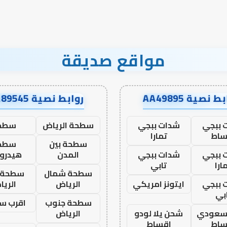
مواقع صديقة
ط نصية AA49895
روابط نصية AA89545
 ببجي
شدات ببجي
سطحة الرياض
سطح
ساط
تمارا
سطحة بين
سطح
 ببجي
شدات ببجي
المدن
هيدرو
ارا
تابي
سطحة شمال
سطحة 
 ببجي
ايتونز امريكي
الرياض
الري
بي
سطحة جنوب
اقرب س
 سعودي
شحن يلا لودو
الرياض
ساط
اقساط