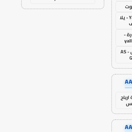
وت
Yalla Live - يلا
ف
ة -
yal
اس جول - AS
G
ارباح
س