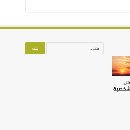
البحث
عن:
كل
 شخصية