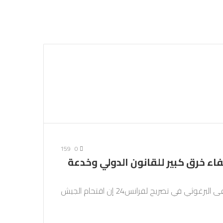
مقال
بحث
عن
عشوائي
159
0
 خرق كبير للقانون الدولي وخدعة
قال الأمين العام للمبادرة الوطنية الفلسطينية مصطفى البرغوثي في تصريح لفرانس24 إن اقتحام الجيش