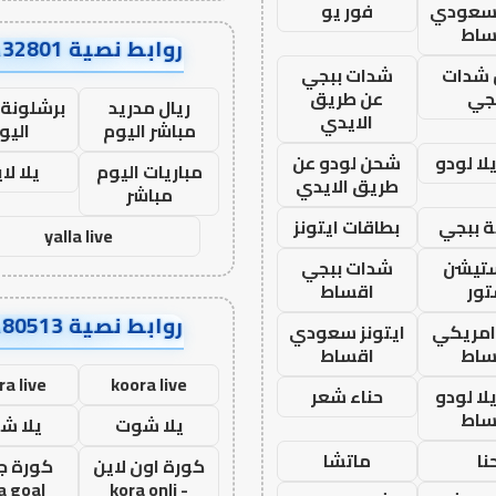
 سعودي
فور يو
ساط
روابط نصية AA32801
شدات
شدات ببجي
جي
عن طريق
ريال مدريد
برشلونة 
الايدي
مباشر اليوم
اليو
ا لودو
شحن لودو عن
مباريات اليوم
يلا لا
طريق الايدي
مباشر
 ببجي
بطاقات ايتونز
yalla live
ستيشن
شدات ببجي
ور
اقساط
روابط نصية AA80513
 امريكي
ايتونز سعودي
ساط
اقساط
ra live
koora live
ا لودو
حناء شعر
ساط
يلا شوت
يلا ش
نا
ماتشا
كورة اون لاين
كورة ج
a goal
- kora onli