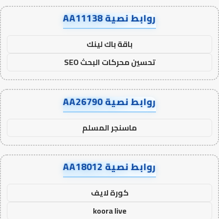
روابط نصية AA11138
باقة باك لينك
تحسين محركات البحث SEO
روابط نصية AA26790
ماسنجر المسلم
روابط نصية AA18012
كورة لايف
koora live