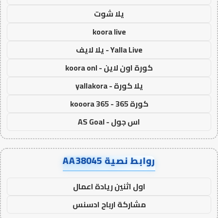
يلا شوت
koora live
Yalla Live - يلا لايف
كورة اون لاين - koora onl
يلا كورة - yallakora
كورة 365 - kooora 365
اس جول - AS Goal
روابط نصية AA38045
اول اثنين ريادة اعمال
مشاركة ارباح ادسنس