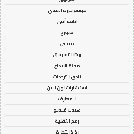
موقع خبرة التقني
أناقة أنثى
متورخ
مدسن
روتانا تسويق
مجلة الابداع
نادي الترددات
استشارات اون لاين
المعارف
هيدب فيديو
رمح التقنية
رذاذ التجارة