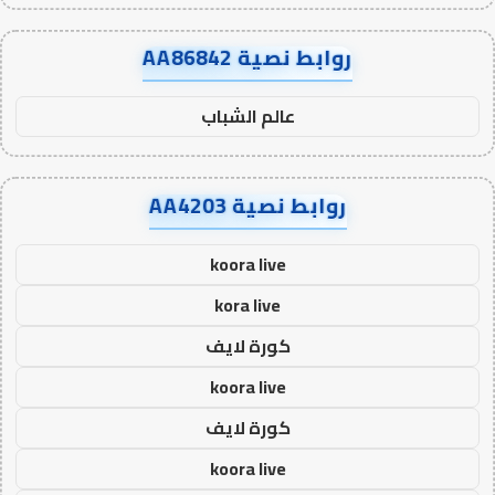
روابط نصية AA86842
عالم الشباب
روابط نصية AA4203
koora live
kora live
كورة لايف
koora live
كورة لايف
koora live