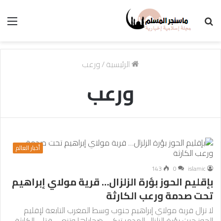
بحث
الق
عن
الرئيسية
/
ورعب
ورعب
أخبار العالم
143
0
islamic
بإقليم الحوز بؤرة الزلزال… قرية مولاي إبراهيم
تحت صدمة ورعب الكارثة
لا تزال قرية مولاي إبراهيم جنوب وسط المغرب التابعة لإقليم
الحوز حيث بؤرة الزلزال المدمر تبكي ضحاياها وتنعي قتلى الكارثة…