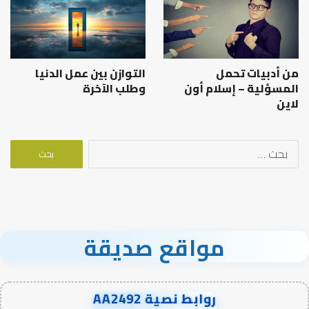
من أدبيات تحمل
التوازن بين عمل الدنيا
المسؤلية – إسلام أون
وطلب الآخرة
لاين
البحث
عن:
مواقع صديقة
روابط نصية AA2492