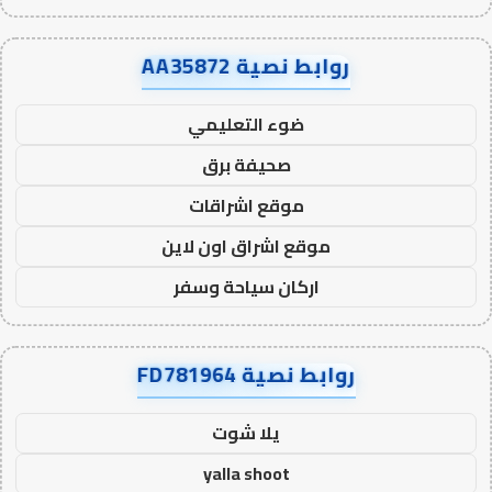
روابط نصية AA35872
ضوء التعليمي
صحيفة برق
موقع اشراقات
موقع اشراق اون لاين
اركان سياحة وسفر
روابط نصية FD781964
يلا شوت
yalla shoot