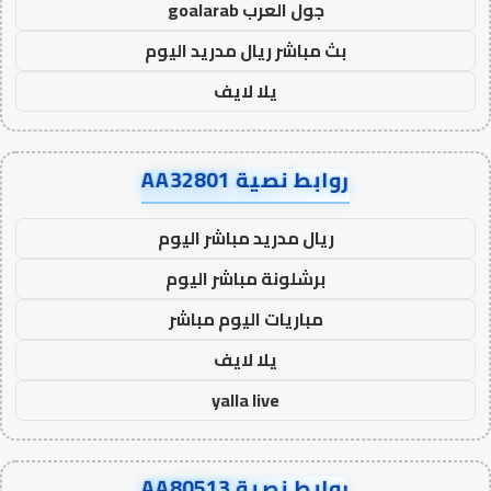
جول العرب goalarab
بث مباشر ريال مدريد اليوم
يلا لايف
روابط نصية AA32801
ريال مدريد مباشر اليوم
برشلونة مباشر اليوم
مباريات اليوم مباشر
يلا لايف
yalla live
روابط نصية AA80513