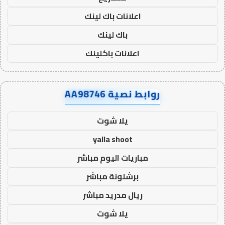
اعلانات باك لينك
باك لينك
اعلانات باكلينك
روابط نصية AA98746
يلا شوت
yalla shoot
مباريات اليوم مباشر
برشلونة مباشر
ريال مدريد مباشر
يلا شوت