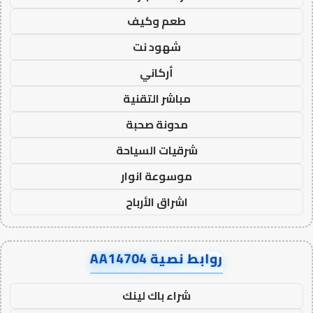
طعم وكيف
شهود نت
أركاني
مباشر التقنية
مدونة صحبة
شرقيات السياحة
موسوعة انوار
اشراق الأرباح
روابط نصية AA14704
شراء باك لينك