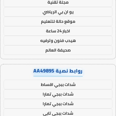
مجلة تقنية
يو ان بي الرياضي
موقع حالة للتعليم
اخبار 24 ساعة
هيدب فنون وترفيه
صحيفة العالم
روابط نصية AA49895
شدات ببجي اقساط
شدات ببجي تمارا
شدات ببجي تمارا
شدات ببجي تابي