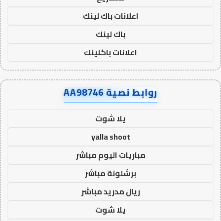
اعلانات باك لينك
باك لينك
اعلانات باكلينك
روابط نصية AA98746
يلا شوت
yalla shoot
مباريات اليوم مباشر
برشلونة مباشر
ريال مدريد مباشر
يلا شوت