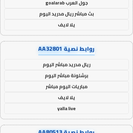
جول العرب goalarab
بث مباشر ريال مدريد اليوم
يلا لايف
روابط نصية AA32801
ريال مدريد مباشر اليوم
برشلونة مباشر اليوم
مباريات اليوم مباشر
يلا لايف
yalla live
روابط نصية AA80513