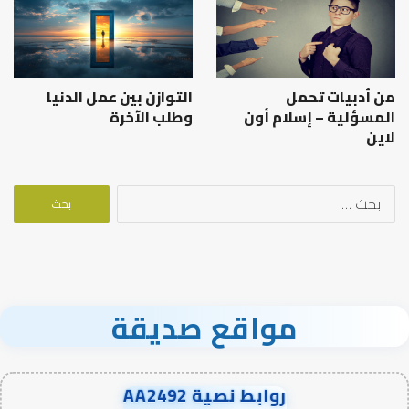
من أدبيات تحمل
التوازن بين عمل الدنيا
المسؤلية – إسلام أون
وطلب الآخرة
لاين
البحث
عن:
مواقع صديقة
روابط نصية AA2492