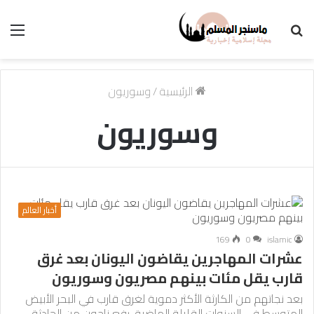
بحث
الق
عن
الرئيسية
/
وسوريون
وسوريون
أخبار العالم
169
0
islamic
عشرات المهاجرين يقاضون اليونان بعد غرق
قارب يقل مئات بينهم مصريون وسوريون
بعد نجاتهم من الكارثة الأكثر دموية لغرق قارب في البحر الأبيض
المتوسط في السنوات القليلة الماضية، رفع ناجون من الحادثة…