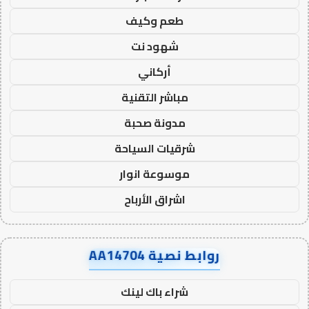
طعم وكيف
شهود نت
أركاني
مباشر التقنية
مدونة صحبة
شرقيات السياحة
موسوعة انوار
اشراق الأرباح
روابط نصية AA14704
شراء باك لينك