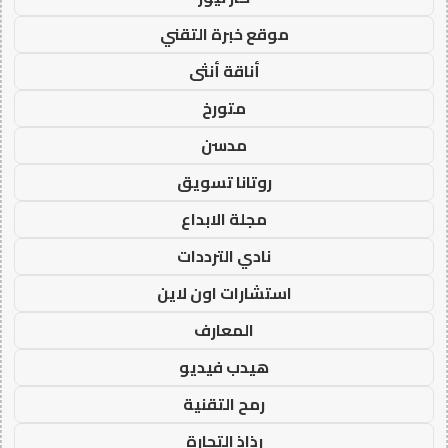
موقع خبرة التقني
أناقة أنثى
متورخ
مدسن
روتانا تسويق
مجلة الابداع
نادي الترددات
استشارات اون لاين
المعارف
هيدب فيديو
رمح التقنية
رذاذ التجارة