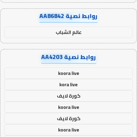
روابط نصية AA86842
عالم الشباب
روابط نصية AA4203
koora live
kora live
كورة لايف
koora live
كورة لايف
koora live