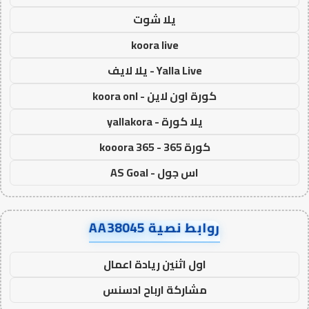
يلا شوت
koora live
Yalla Live - يلا لايف
كورة اون لاين - koora onl
يلا كورة - yallakora
كورة 365 - kooora 365
اس جول - AS Goal
روابط نصية AA38045
اول اثنين ريادة اعمال
مشاركة ارباح ادسنس