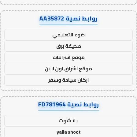
روابط نصية AA35872
ضوء التعليمي
صحيفة برق
موقع اشراقات
موقع اشراق اون لاين
اركان سياحة وسفر
روابط نصية FD781964
يلا شوت
yalla shoot