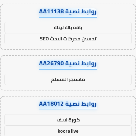
روابط نصية AA11138
باقة باك لينك
تحسين محركات البحث SEO
روابط نصية AA26790
ماسنجر المسلم
روابط نصية AA18012
كورة لايف
koora live