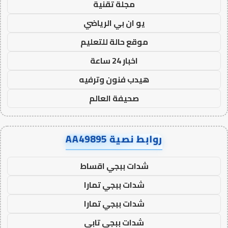
مجلة تقنية
يو ان بي الرياضي
موقع حالة للتعليم
اخبار 24 ساعة
هيدب فنون وترفيه
صحيفة العالم
روابط نصية AA49895
شدات ببجي اقساط
شدات ببجي تمارا
شدات ببجي تمارا
شدات ببجي تابي