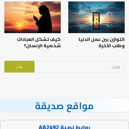
التوازن بين عمل الدنيا
كيف تشكل العبادات
وطلب الآخرة
شخصية الإنسان؟
البحث
عن:
مواقع صديقة
روابط نصية AA2492