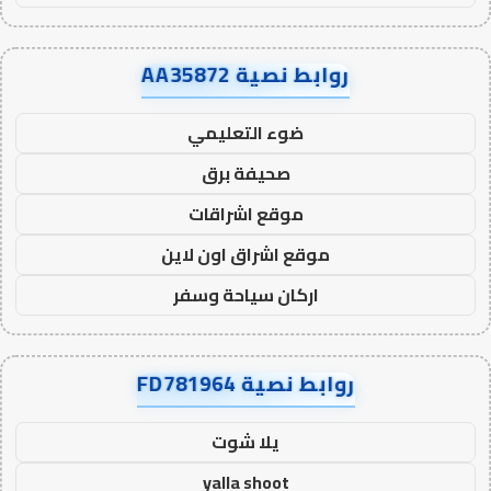
روابط نصية AA35872
ضوء التعليمي
صحيفة برق
موقع اشراقات
موقع اشراق اون لاين
اركان سياحة وسفر
روابط نصية FD781964
يلا شوت
yalla shoot