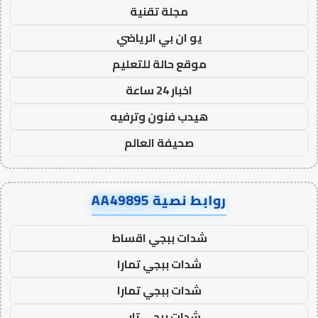
مجلة تقنية
يو ان بي الرياضي
موقع حالة للتعليم
اخبار 24 ساعة
هيدب فنون وترفيه
صحيفة العالم
روابط نصية AA49895
شدات ببجي اقساط
شدات ببجي تمارا
شدات ببجي تمارا
شدات ببجي تابي