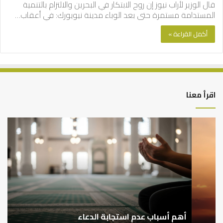
قال الوزير لأراب نيوز إن روح الابتكار في البحرين والالتزام بالتنمية
المستدامة مستمرة حتى بعد الوباء مدينة نيويورك: في أعقاب…
أكمل القراءة »
اقرأ معنا
أهم
الع
أسباب
الع
عدم
بين
استجابة
الإ
الدعاء
ما
وال
بن
سع
نم
ا
في
أهم أسباب عدم استجابة الدعاء
ف