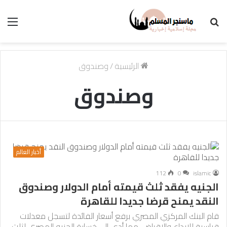
بحث
الق
عن
الرئيسية
/
وصندوق
وصندوق
أخبار العالم
112
0
islamic
الجنيه يفقد ثلث قيمته أمام الدولار وصندوق
النقد يمنح قرضا جديدا للقاهرة
قام البنك المركزي المصري برفع أسعار الفائدة لتسجل معدلات
قياسية للإيداع والإقراض، مما أدى إلى خسارة الجنيه المصري لثلث