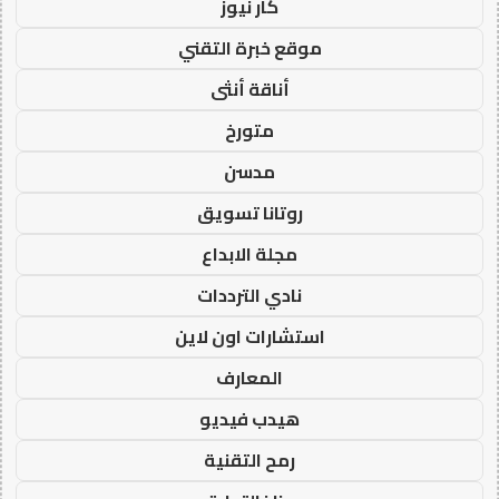
كار نيوز
موقع خبرة التقني
أناقة أنثى
متورخ
مدسن
روتانا تسويق
مجلة الابداع
نادي الترددات
استشارات اون لاين
المعارف
هيدب فيديو
رمح التقنية