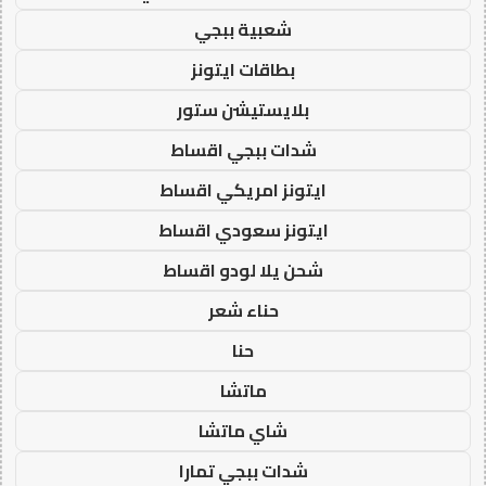
شعبية ببجي
بطاقات ايتونز
بلايستيشن ستور
شدات ببجي اقساط
ايتونز امريكي اقساط
ايتونز سعودي اقساط
شحن يلا لودو اقساط
حناء شعر
حنا
ماتشا
شاي ماتشا
شدات ببجي تمارا