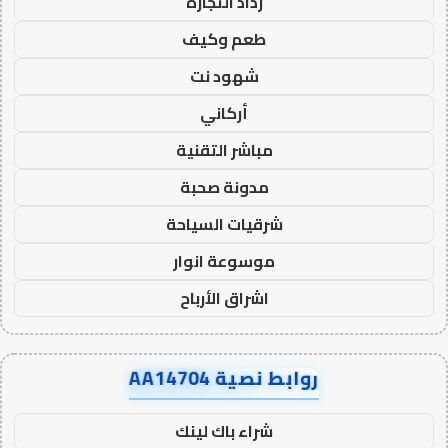
رذاذ التجارة
طعم وكيف
شهود نت
أركاني
مباشر التقنية
مدونة صحبة
شرقيات السياحة
موسوعة انوار
اشراق الأرباح
روابط نصية AA14704
شراء باك لينك