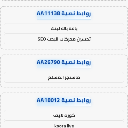
روابط نصية AA11138
باقة باك لينك
تحسين محركات البحث SEO
روابط نصية AA26790
ماسنجر المسلم
روابط نصية AA18012
كورة لايف
koora live