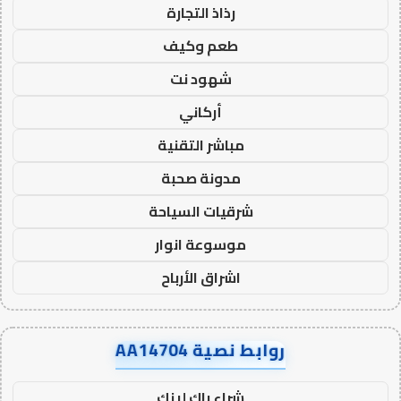
رذاذ التجارة
طعم وكيف
شهود نت
أركاني
مباشر التقنية
مدونة صحبة
شرقيات السياحة
موسوعة انوار
اشراق الأرباح
روابط نصية AA14704
شراء باك لينك