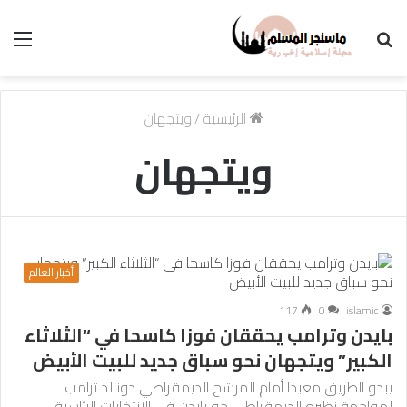
بحث
الق
عن
الرئيسية
/
ويتجهان
ويتجهان
أخبار العالم
117
0
islamic
بايدن وترامب يحققان فوزا كاسحا في “الثلاثاء
الكبير” ويتجهان نحو سباق جديد للبيت الأبيض
يبدو الطريق معبدا أمام المرشح الديمقراطي دونالد ترامب
لمواجهة نظيره الديمقراطي جو بايدن في الانتخابات الرئاسية