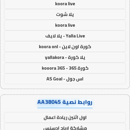
koora live
يلا شوت
koora live
Yalla Live - يلا لايف
كورة اون لاين - koora onl
يلا كورة - yallakora
كورة 365 - kooora 365
اس جول - AS Goal
روابط نصية AA38045
اول اثنين ريادة اعمال
مشاركة ارباح ادسنس