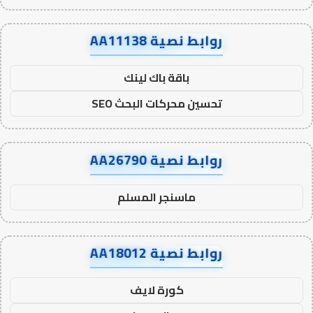
روابط نصية AA11138
باقة باك لينك
تحسين محركات البحث SEO
روابط نصية AA26790
ماسنجر المسلم
روابط نصية AA18012
كورة لايف