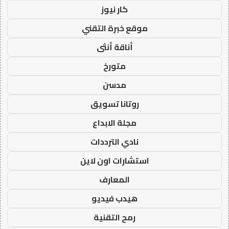
كار نيوز
موقع خبرة التقني
أناقة أنثى
متورخ
مدسن
روتانا تسويق
مجلة الابداع
نادي الترددات
استشارات اون لاين
المعارف
هيدب فيديو
رمح التقنية