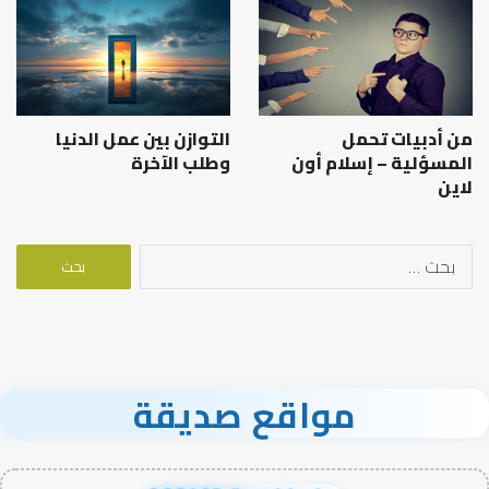
من أدبيات تحمل
التوازن بين عمل الدنيا
المسؤلية – إسلام أون
وطلب الآخرة
لاين
البحث
عن:
مواقع صديقة