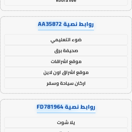
koora live
روابط نصية AA35872
ضوء التعليمي
صحيفة برق
موقع اشراقات
موقع اشراق اون لاين
اركان سياحة وسفر
روابط نصية FD781964
يلا شوت