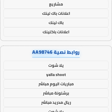
مشاريع
اعلانات باك لينك
باك لينك
اعلانات باكلينك
روابط نصية AA98746
يلا شوت
yalla shoot
مباريات اليوم مباشر
برشلونة مباشر
ريال مدريد مباشر
يلا شوت