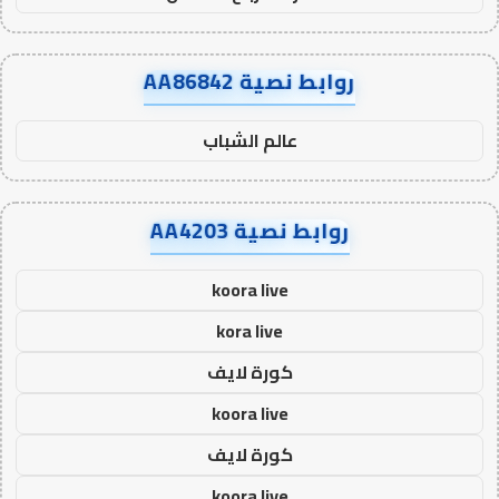
روابط نصية AA86842
عالم الشباب
روابط نصية AA4203
koora live
kora live
كورة لايف
koora live
كورة لايف
koora live