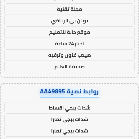
مجلة تقنية
يو ان بي الرياضي
موقع حالة للتعليم
اخبار 24 ساعة
هيدب فنون وترفيه
صحيفة العالم
روابط نصية AA49895
شدات ببجي اقساط
شدات ببجي تمارا
شدات ببجي تمارا