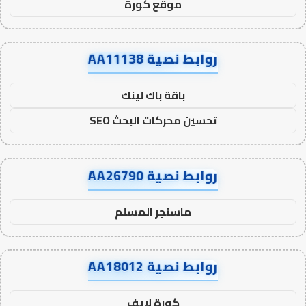
موقع كورة
روابط نصية AA11138
باقة باك لينك
تحسين محركات البحث SEO
روابط نصية AA26790
ماسنجر المسلم
روابط نصية AA18012
كورة لايف