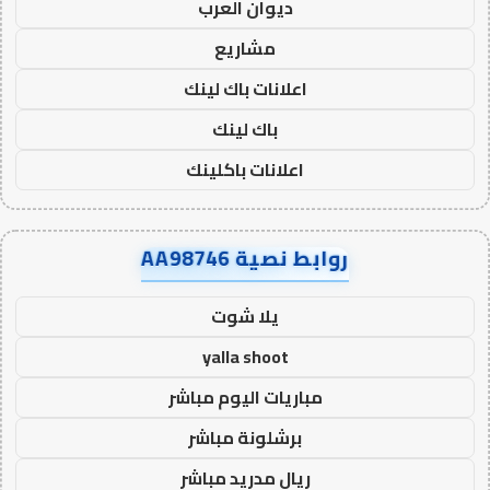
ديوان العرب
مشاريع
اعلانات باك لينك
باك لينك
اعلانات باكلينك
روابط نصية AA98746
يلا شوت
yalla shoot
مباريات اليوم مباشر
برشلونة مباشر
ريال مدريد مباشر