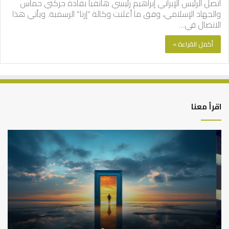
اتصل الرئيس الإيراني إبراهيم رئيسي هاتفيا بقادة حركتي حماس
والجهاد الإسلامي، وفق ما أعلنت وكالة “إرنا” الرسمية. ويأتي هذا
الاتصال في…
أكمل القراءة »
اقرأ معنا
التوازن
كي
بين
تش
عمل
الع
الدنيا
شخ
وطلب
الإ
الآخرة