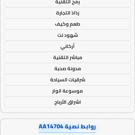
رمح التقنية
رذاذ التجارة
طعم وكيف
شهود نت
أركاني
مباشر التقنية
مدونة صحبة
شرقيات السياحة
موسوعة انوار
اشراق الأرباح
روابط نصية AA14704