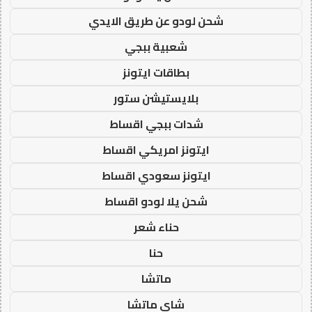
شحن لودو عن طريق الايدي
شعبية ببجي
بطاقات ايتونز
بلايستيشن ستور
شدات ببجي اقساط
ايتونز امريكي اقساط
ايتونز سعودي اقساط
شحن يلا لودو اقساط
حناء شعر
حنا
ماتشا
شاي ماتشا