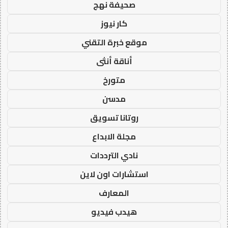
صحيفة نهج
كار نيوز
موقع خبرة التقني
أناقة أنثى
متورخ
مدسن
روتانا تسويق
مجلة الابداع
نادي الترددات
استشارات اون لاين
المعارف
هيدب فيديو