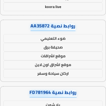
koora live
روابط نصية AA35872
ضوء التعليمي
صحيفة برق
موقع اشراقات
موقع اشراق اون لاين
اركان سياحة وسفر
روابط نصية FD781964
يلا شوت