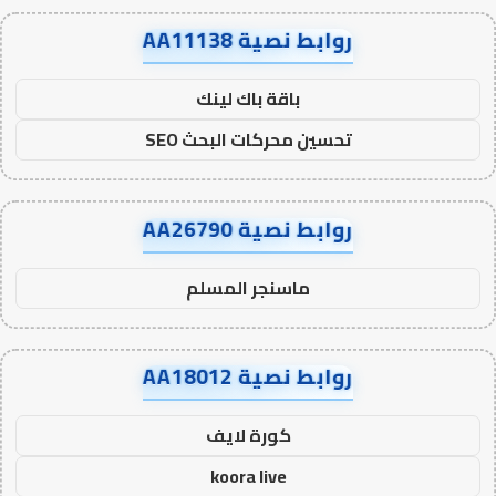
روابط نصية AA11138
باقة باك لينك
تحسين محركات البحث SEO
روابط نصية AA26790
ماسنجر المسلم
روابط نصية AA18012
كورة لايف
koora live