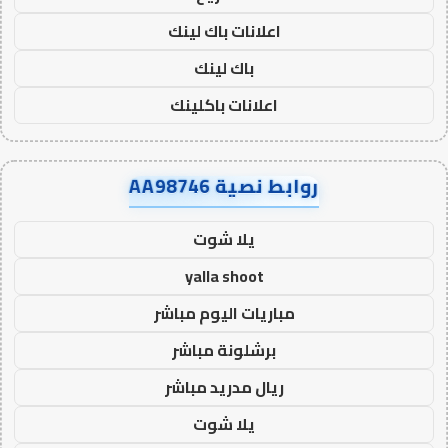
اعلانات باك لينك
باك لينك
اعلانات باكلينك
روابط نصية AA98746
يلا شوت
yalla shoot
مباريات اليوم مباشر
برشلونة مباشر
ريال مدريد مباشر
يلا شوت