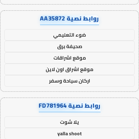
روابط نصية AA35872
ضوء التعليمي
صحيفة برق
موقع اشراقات
موقع اشراق اون لاين
اركان سياحة وسفر
روابط نصية FD781964
يلا شوت
yalla shoot