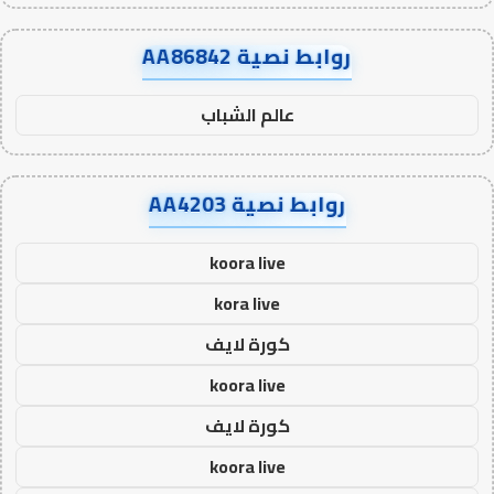
روابط نصية AA86842
عالم الشباب
روابط نصية AA4203
koora live
kora live
كورة لايف
koora live
كورة لايف
koora live