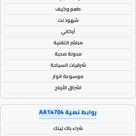
طعم وكيف
شهود نت
أركاني
مباشر التقنية
مدونة صحبة
شرقيات السياحة
موسوعة انوار
اشراق الأرباح
روابط نصية AA14704
شراء باك لينك