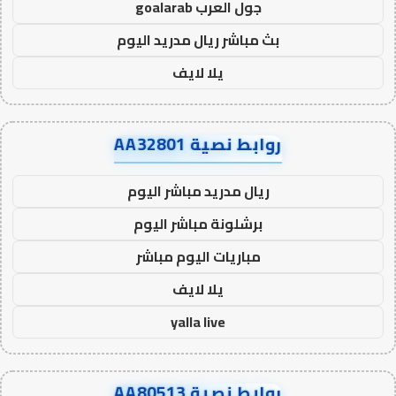
جول العرب goalarab
بث مباشر ريال مدريد اليوم
يلا لايف
روابط نصية AA32801
ريال مدريد مباشر اليوم
برشلونة مباشر اليوم
مباريات اليوم مباشر
يلا لايف
yalla live
روابط نصية AA80513