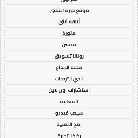
موقع خبرة التقني
أناقة أنثى
متورخ
مدسن
روتانا تسويق
مجلة الابداع
نادي الترددات
استشارات اون لاين
المعارف
هيدب فيديو
رمح التقنية
رذاذ التجارة