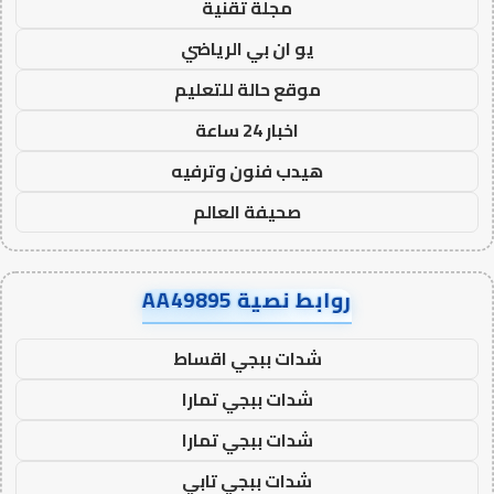
مجلة تقنية
يو ان بي الرياضي
موقع حالة للتعليم
اخبار 24 ساعة
هيدب فنون وترفيه
صحيفة العالم
روابط نصية AA49895
شدات ببجي اقساط
شدات ببجي تمارا
شدات ببجي تمارا
شدات ببجي تابي