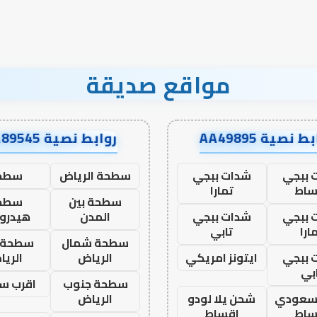
مواقع صديقة
ط نصية AA49895
روابط نصية AA89545
 ببجي
شدات ببجي
سطحة الرياض
سطح
ساط
تمارا
سطحة بين
سطح
 ببجي
شدات ببجي
المدن
هيدرو
ارا
تابي
سطحة شمال
سطحة 
 ببجي
ايتونز امريكي
الرياض
الري
بي
سطحة جنوب
اقرب س
 سعودي
شحن يلا لودو
الرياض
ساط
اقساط