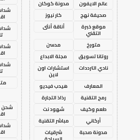
عالم الايفون
مدونة كوكان
شدات
صحيفة نهج
كار نيوز
اق
موقع خبرة
أناقة أنثى
شدات
التقني
تا
متورخ
مدسن
شدات
اق
روتانا تسويق
مجلة الابداع
شدات
نادي الترددات
استشارات اون
تا
لاين
متجر
المعارف
هيدب فيديو
رمح التقنية
رذاذ التجارة
شحن يل
طعم وكيف
شهود نت
اق
أركاني
مباشر التقنية
شدات
اق
مدونة صحبة
شرقيات
السياحة