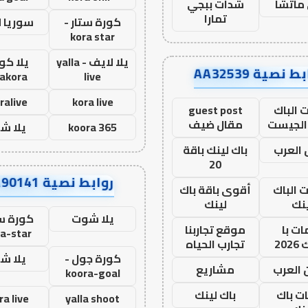
ماتشا
شدات ببجي
تمارا
كورة ستار -
سوريا 
kora star
يلا لايف - yalla
يلا كور
ط نصية AA32539
lakora
live
ralive
kora live
 الباك
guest post
الجيست
مقال ضيف
koora 365
يلا ش
العرب
باك لينك باقة
20
روابط نصية AA90141
ت الباك
أقوى باقة باك
نك
لينك
يلا شوت
كورة ست
ت با
موقع تجاربنا
a-star
20
تجارب الحياه
كورة جول -
يلا ش
 العرب
مشاريع
koora-goal
ات باك
باك لينك
ra live
yalla shoot