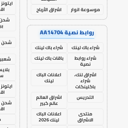
ايتونز
اق
موسوعة انوار
اشراق الأرباح
شحن 
بب
روابط نصية AA14704
شحن يل
شراء باك لينك
شراء باك لينك
شراء روابط
باقات باك لينك
شعبية
نصية
بلاي
اشراق لنك،
اعلانات الباك
ست
شراء
لينك
ايتونز
باكلينكات
اق
التدريس
اشراق العالم
شحن يل
عالم كبير
اق
منتدى
اعلانات الباك
ح
الاشراق
لينك 2026