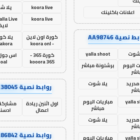
نك
koora live
يلا ش
اعلانات باكلينك
koora live
لاي
ط نصية AA98746
كورة اون لاين
يلا كور
lakora
- koora onl
 شوت
yalla shoot
كورة 365 -
oal
kooora 365
ت اليوم
برشلونة مباشر
اشر
مدريد
يلا شوت
روابط نصية AA38045
اشر
yalla 
مباريات اليوم
اول اثنين ريادة
مشاركة 
مباشر
اعمال
ادسن
مدريد
يلا شوت
اشر
روابط نصية AA86842
yalla 
مباريات اليوم