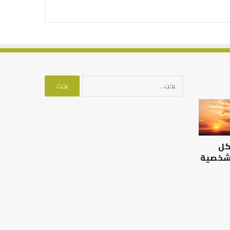
البحث
عن:
الرصيد
التوازن
التربوي
بين
والطفولة
عمل
المبكرة
الدنيا
كل
..
وطلب
كيف
الآخرة
 شخصية
نترجم
الرصيد التربوي والطفولة
خبرات
المبكرة .. كيف نترجم خبرات ما
التوازن بين عمل الدن
ما
قبل المدرسة إلى نجاح؟
الآخرة
قبل
المدرسة
إلى