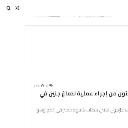
مقال
بحث
عن
عشوائي
456
0
ون من إجراء عملية لدماغ جنين في
ا جرّاحون لجنين مصاب بتشوه خطير في المخ وهو