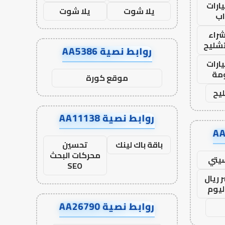
ارات
يلا شوت
يلا شوت
ب
راء
تشليح
روابط نصية AA5386
ارات
مة
موقع كورة
يح
روابط نصية AA11138
باقة باك لينك
تحسين
محركات البحث
يتي
SEO
 ريال
ليوم
روابط نصية AA26790