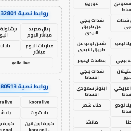
 سعودي
فور يو
ساط
روابط نصية AA32801
شدات
شدات ببجي
جي
عن طريق
ريال مدريد
برشلونة 
الايدي
مباشر اليوم
اليو
ا لودو
شحن لودو عن
مباريات اليوم
يلا لا
طريق الايدي
مباشر
 ببجي
بطاقات ايتونز
yalla live
ستيشن
شدات ببجي
ور
اقساط
روابط نصية AA80513
 امريكي
ايتونز سعودي
ساط
اقساط
ra live
koora live
ا لودو
حناء شعر
ساط
يلا شوت
يلا ش
نا
ماتشا
كورة اون لاين
كورة ج
a goal
- kora onli