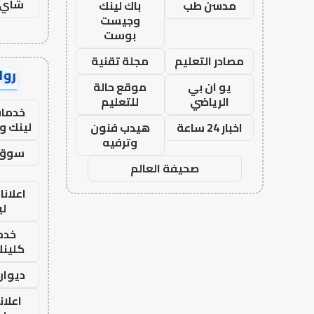
شاي 
مدسن طب
باك لينك
وجيست
بوست
مصادر التعليم
مجلة تقنية
رواب
يو ان بي
موقع حالة
الرياضي
للتعليم
خدمات
لينك و
اخبار 24 ساعة
هيدب فنون
وترفيه
سوق 
صحيفة العالم
اعلانا
لي
خدما
كلينك 26
ديوان
اعلان