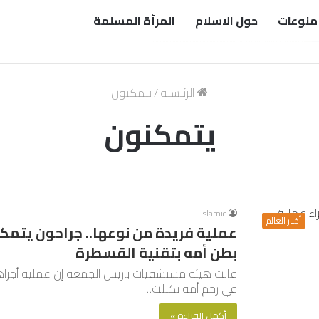
منوعات
حول الاسلام
المرأة المسلمة
الرئيسية
/
يتمكنون
يتمكنون
islamic
أخبار العالم
عملية فريدة من نوعها.. جراحون يتمكن
بطن أمه بتقنية القسطرة
قالت هيئة مستشفيات باريس الجمعة إن عملية أجراه
في رحم أمه تكللت…
أكمل القراءة »