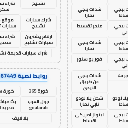
تشليح
شراء سي
 ببجي
شدات ببجي
سكرا
ساط
تمارا
شراء سيارات
موقع ش
 ببجي
متجر تقسيط
تشليح
سيارات 
بي
ارقام يشترون
شراء سي
 ببجي
شدات ببجي
سيارات تشليح
مصدو
ساط
تمارا
شراء سيارات قديمة تشل
 ببجي
فور يو ستور
بي
روابط نصية AA67449
 4u
شدات ببجي
عن طريق
الايدي
كورة 365
كورة س
ا لودو
شحن يلا لودو
جول العرب
بث مباشر
ساط
تابي تمارا
goalarab
مدريد ا
 ببجي
ايتونز امريكي
يلا لايف
ساط
اقساط