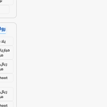
لي
رواب
يلا
مباريا
مب
ريال 
مب
shoot
ريال 
مب
shoot