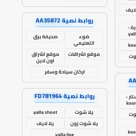
لايف
روابط نصية AA35872
ة -
yal
ضوء
صحيفة برق
التعليمي
koo
موقع اشراقات
موقع اشراق
وت
اون لاين
اركان سياحة وسفر
روابط نصية FD781964
ار -
koor
يلا شوت
yalla shoot
وت
يلا شوت زون
يلا لايف
koo
yalla live