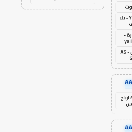
وت
Yalla Live - يلا
ف
ة -
yal
اس جول - AS
G
ارباح
س