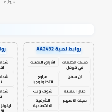
« يوليو
روابط نصية AA2492
رواب
مسك الكلمات
اشراق التقنية
شدات
في قوقل
اق
ان سفن
مرابع
شدات
التكنولوجيا
تم
خيال التقنية
شوف ويب
شدات
تا
مجلة الاسهم
الشرقية
الاقتصادية
ايتونز
اق