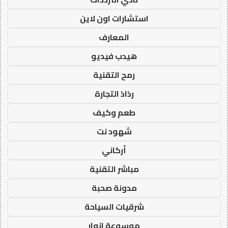
استشارات اون لاين
المعارف
هيدب فيديو
رمح التقنية
رذاذ التجارة
طعم وكيف
شهود نت
أركاني
مباشر التقنية
مدونة صحبة
شرقيات السياحة
موسوعة انوار