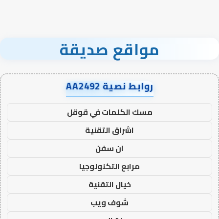
مواقع صديقة
روابط نصية AA2492
مسك الكلمات في قوقل
اشراق التقنية
ان سفن
مرابع التكنولوجيا
خيال التقنية
شوف ويب