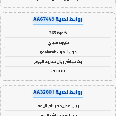
روابط نصية AA67449
كورة 365
كورة سيتي
جول العرب goalarab
بث مباشر ريال مدريد اليوم
يلا لايف
روابط نصية AA32801
ريال مدريد مباشر اليوم
برشلونة مباشر اليوم