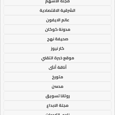
مجلة الاسهم
الشرقية الاقتصادية
عالم الايفون
مدونة كوكان
صحيفة نهج
كار نيوز
موقع خبرة التقني
أناقة أنثى
متورخ
مدسن
روتانا تسويق
مجلة الابداع
نادي الترددات