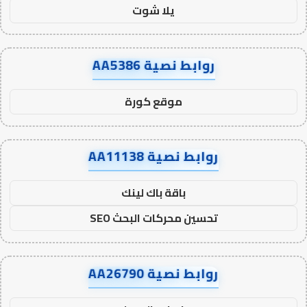
يلا شوت
روابط نصية AA5386
موقع كورة
روابط نصية AA11138
باقة باك لينك
تحسين محركات البحث SEO
روابط نصية AA26790