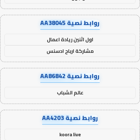
روابط نصية AA38045
اول اثنين ريادة اعمال
مشاركة ارباح ادسنس
روابط نصية AA86842
عالم الشباب
روابط نصية AA4203
koora live