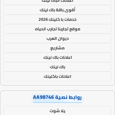
اعلانات الباك لينك
أقوى باقة باك لينك
خدمات با كلينك 2026
موقع تجاربنا تجارب الحياه
ديوان العرب
مشاريع
اعلانات باك لينك
باك لينك
اعلانات باكلينك
روابط نصية AA98746
يلا شوت