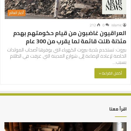
أخبار العالم
212
0
islamic
العراقيون غاضبون من قيام حكومتهم بهدم
مئذنة ظلت قائمة لما يقرب من 300 عام
بيروت: تستخدم بلدية بيروت الكهرباء التي يوفرها أصحاب المولدات
الخاصة لإعادة الإضاءة إلى شوارع المدينة التي غرقت في الظلام
بسبب…
أكمل القراءة »
اقرأ معنا
العلاقة
الر
العلمية
الت