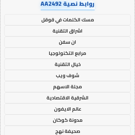
روابط نصية AA2492
مسك الكلمات في قوقل
اشراق التقنية
ان سفن
مرابع التكنولوجيا
خيال التقنية
شوف ويب
مجلة الاسهم
الشرقية الاقتصادية
عالم الايفون
مدونة كوكان
صحيفة نهج