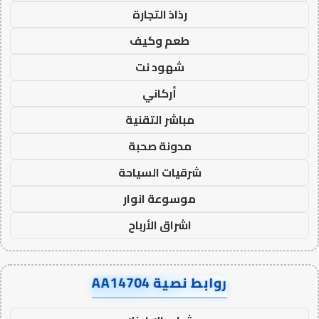
رذاذ التجارة
طعم وكيف
شهود نت
أركاني
مباشر التقنية
مدونة صحبة
شرقيات السياحة
موسوعة انوار
اشراق الأرباح
روابط نصية AA14704