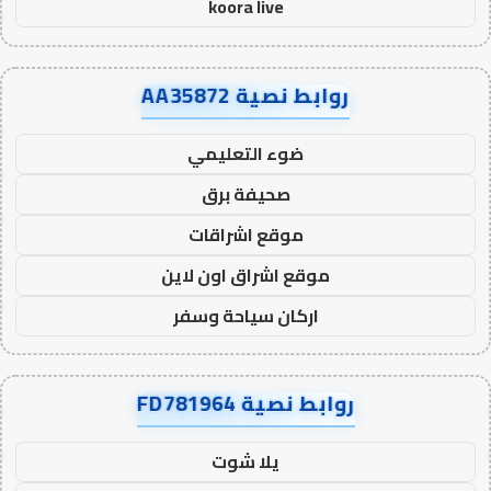
koora live
روابط نصية AA35872
ضوء التعليمي
صحيفة برق
موقع اشراقات
موقع اشراق اون لاين
اركان سياحة وسفر
روابط نصية FD781964
يلا شوت