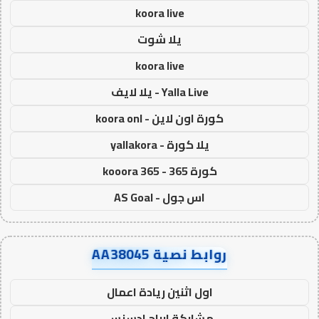
koora live
يلا شوت
koora live
Yalla Live - يلا لايف
كورة اون لاين - koora onl
يلا كورة - yallakora
كورة 365 - kooora 365
اس جول - AS Goal
روابط نصية AA38045
اول اثنين ريادة اعمال
مشاركة ارباح ادسنس