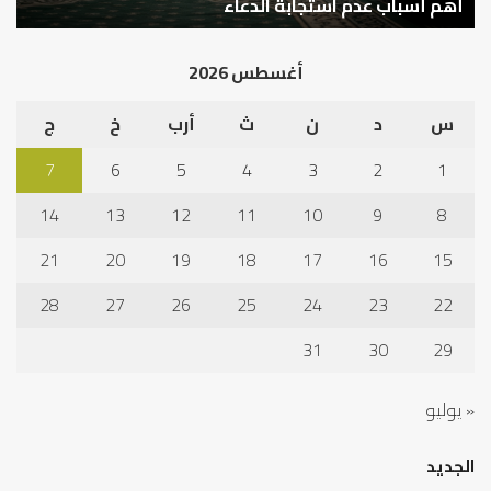
في
أهم أسباب عدم استجابة الدعاء
ف
أد
الخ
أغسطس 2026
س
د
ن
ث
أرب
خ
ج
7
6
5
4
3
2
1
14
13
12
11
10
9
8
21
20
19
18
17
16
15
28
27
26
25
24
23
22
31
30
29
« يوليو
الجديد