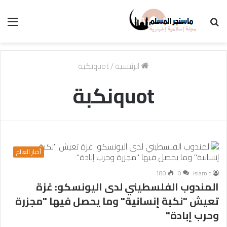
بحث
الق
عن
الرئيسية
/
quotنكبة
quotنكبة
أخبار العالم
180
0
islamic
المندوب الفلسطيني لدى اليونسكو: غزة
تعيش "نكبة إنسانية" وما يحصل فيها "مجزرة
وحرب إبادة"