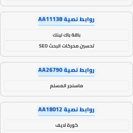
روابط نصية AA11138
باقة باك لينك
تحسين محركات البحث SEO
روابط نصية AA26790
ماسنجر المسلم
روابط نصية AA18012
كورة لايف