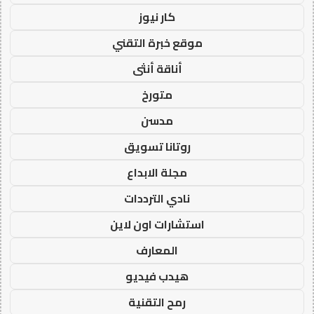
كار نيوز
موقع خبرة التقني
أناقة أنثى
متورخ
مدسن
روتانا تسويق
مجلة الابداع
نادي الترددات
استشارات اون لاين
المعارف
هيدب فيديو
رمح التقنية