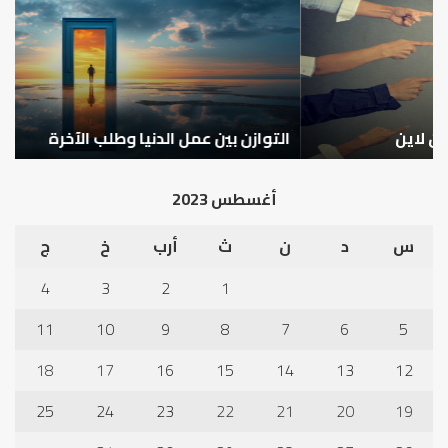
الدنيا
شخ
وطلب
الإ
الآخرة
التوازن بين عمل الدنيا وطلب الآخرة
ك
أغسطس 2023
س
د
ن
ث
أرب
خ
ج
4
3
2
1
11
10
9
8
7
6
5
18
17
16
15
14
13
12
25
24
23
22
21
20
19