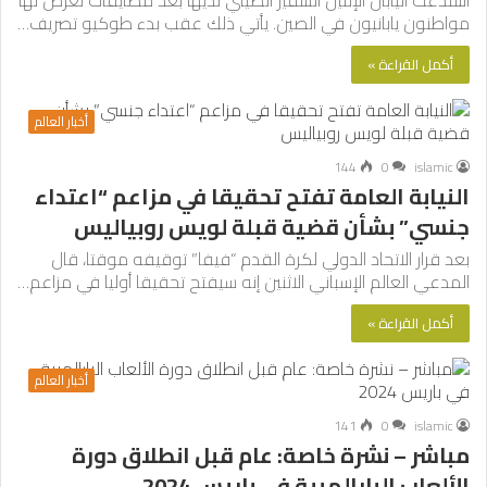
استدعت اليابان الإثنين السفير الصيني لديها بعد مضايقات تعرض لها
مواطنون يابانيون في الصين. يأتي ذلك عقب بدء طوكيو تصريف…
أكمل القراءة »
أخبار العالم
144
0
islamic
النيابة العامة تفتح تحقيقا في مزاعم “اعتداء
جنسي” بشأن قضية قبلة لويس روبياليس
بعد قرار الاتحاد الدولي لكرة القدم “فيفا” توقيفه موقتا، قال
المدعي العالم الإسباني الاثنين إنه سيفتح تحقيقا أوليا في مزاعم…
أكمل القراءة »
أخبار العالم
141
0
islamic
مباشر – نشرة خاصة: عام قبل انطلاق دورة
الألعاب البارالمبية في باريس 2024