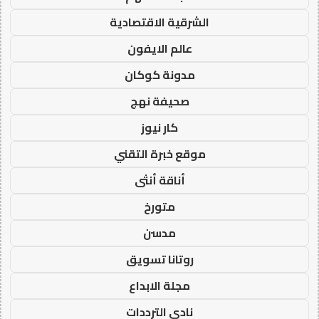
الشرقية الاقتصادية
عالم الايفون
مدونة كوكان
صحيفة نهج
كار نيوز
موقع خبرة التقني
أناقة أنثى
متورخ
مدسن
روتانا تسويق
مجلة الابداع
نادي الترددات