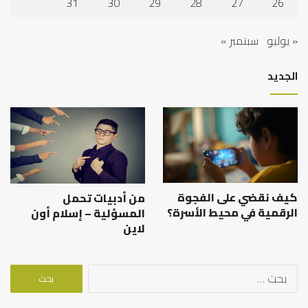
31
30
29
28
27
26
« يوليو
سبتمبر »
الجديد
كيف نقضي على الفجوة
من أدبيات تحمل
الرقمية في محيط الأسرة؟
المسؤلية – إسلام أون
لاين
البحث
عن: