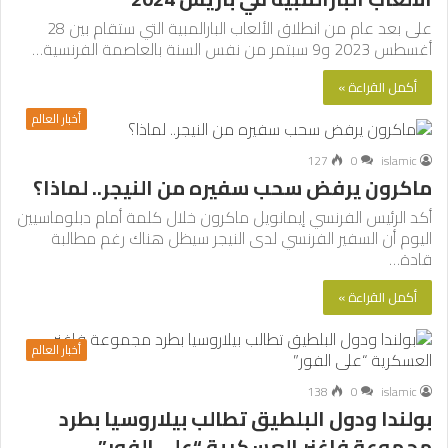
على بعد عام من انطلاق الألعاب البارالمبية التي ستقام بين 28
أغسطس 2023 و9 سبتمر من نفس السنة بالعاصمة الفرنسية…
أكمل القراءة »
أخبار العالم
127
0
islamic
ماكرون يرفض سحب سفيره من النيجر.. لماذا؟
أكد الرئيس الفرنسي إيمانويل ماكرون خلال كلمة أمام دبلوماسيين
اليوم أن السفير الفرنسي لدى النيجر سيظل هناك رغم مطالبة
قادة…
أكمل القراءة »
أخبار العالم
138
0
islamic
بولندا ودول البلطيق تطالب بيلاروسيا بطرد
مجموعة فاغنر العسكرية “على الفور”