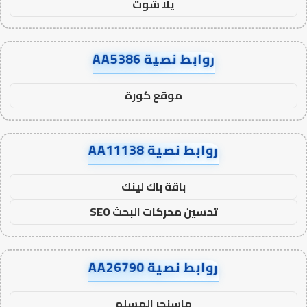
يلا شوت
روابط نصية AA5386
موقع كورة
روابط نصية AA11138
باقة باك لينك
تحسين محركات البحث SEO
روابط نصية AA26790
ماسنجر المسلم