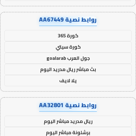
روابط نصية AA67449
كورة 365
كورة سيتي
جول العرب goalarab
بث مباشر ريال مدريد اليوم
يلا لايف
روابط نصية AA32801
ريال مدريد مباشر اليوم
برشلونة مباشر اليوم