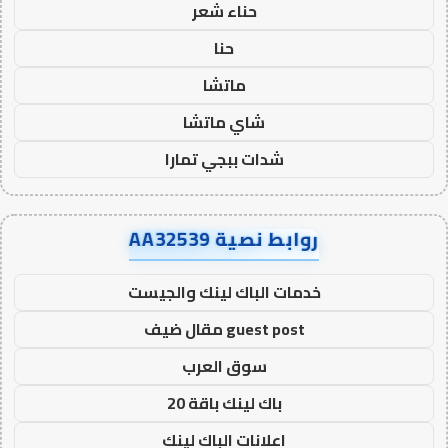
حناء شعر
حنا
ماتشا
شاي ماتشا
شدات ببجي تمارا
روابط نصية AA32539
خدمات الباك لينك والجيست
guest post مقال ضيف
سوق العرب
باك لينك باقة 20
اعلانات الباك لينك