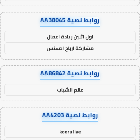
روابط نصية AA38045
اول اثنين ريادة اعمال
مشاركة ارباح ادسنس
روابط نصية AA86842
عالم الشباب
روابط نصية AA4203
koora live