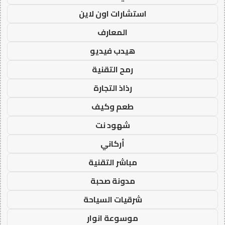
استشارات اون لاين
المعارف
هيدب فيديو
رمح التقنية
رذاذ التجارة
طعم وكيف
شهود نت
أركاني
مباشر التقنية
مدونة صحبة
شرقيات السياحة
موسوعة انوار