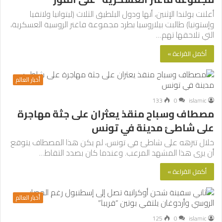
أعلنت بولندا الإثنين، أنها ودول البلطيق الثلاث (ليتوانيا ولاتفيا
وإستونيا) طالبت بيلاروسيا بطرد مجموعة فاغنر الروسية العسكرية،
التي تلاحقها تهم…
أكمل القراءة »
أخبار العالم
133
0
islamic
مصطاف وسباح منقذ يعثران على جثة مهاجرة
على شاطئ مدينة في تونس
خلال تنزهه على شاطئ في تونس، لم يكن هذا المصطاف يتوقع
أن يرى هذا المشهد المرعب. وعندما كان بصدد التقاط…
أكمل القراءة »
أخبار العالم
125
0
islamic