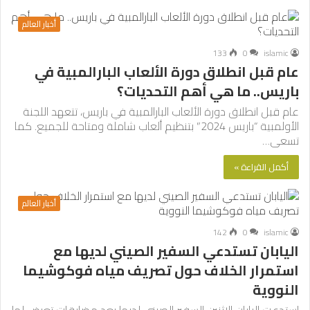
أخبار العالم
133
0
islamic
عام قبل انطلاق دورة الألعاب البارالمبية في
باريس.. ما هي أهم التحديات؟
عام قبل انطلاق دورة الألعاب البارالمبية في باريس، تتعهد اللجنة
الأولمبية “باريس 2024” بتنظيم ألعاب شاملة ومتاحة للجميع. كما
تسعى…
أكمل القراءة »
أخبار العالم
142
0
islamic
اليابان تستدعي السفير الصيني لديها مع
استمرار الخلاف حول تصريف مياه فوكوشيما
النووية