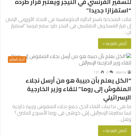
للسفير الفرنسي في النيجر ويعتبر قرار طرده
“استفزازا جديدا”
قالت المتحدثة باسم الدائرة الدبلوماسية في الاتحاد الأوروبي الإثنين
إن قرار العسكريين الانقلابيين في النيجر طرد سفير فرنسا “استفزاز
لن…
أكمل القراءة »
أخبار العالم
131
0
islamic
“الكل يعلم بأن دبيبة هو من أرسل نجلاء
المنقوش إلى روما” للقاء وزير الخارجية
الإسرائيلي
ما هي تداعيات اللقاء الذي جمع نجلاء المنقوش وزيرة خارجية
ليبيا بنظيرها الإسرائيلي إيلي كوهين في روما الأسبوع الماضي؟
وهل…
أكمل القراءة »