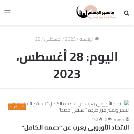
بحث
الق
عن
الرئيسية
/
2023
/
أغسطس
/
28
اليوم:
28 أغسطس،
2023
أخبار العالم
142
0
islamic
الاتحاد الأوروبي يعرب عن “دعمه الكامل”