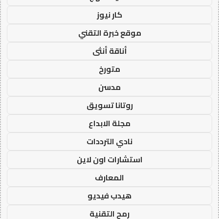
كار نيوز
موقع خبرة التقني
أناقة أنثى
متورخ
مدسن
روتانا تسويق
مجلة الابداع
نادي الترددات
استشارات اون لاين
المعارف
هيدب فيديو
رمح التقنية