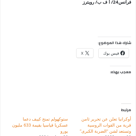
فرانس24/ أ ف ب/ رويترز
شارك هذا الموضوع:
فيس بوك
X
معجب بهذه:
مرتبط
أوكرانيا تعلن عن تحرير ثامن
ستوكهولم تمنح كييف دعما
قرية من القوات الروسية
عسكريا قياسيا بقيمة 633 مليون
وتستعد لشن “الضربة الكبرى”
يورو