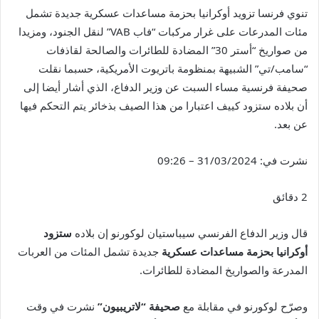
تنوي فرنسا تزويد أوكرانيا بحزمة مساعدات عسكرية جديدة تشمل
مئات المدرعات على غرار مركبات “فاب VAB” لنقل الجنود، ومزيدا
من صواريخ “أستر 30” المضادة للطائرات والصالحة لقاذفات
“سامب/تي” الشبيهة بمنظومة باتريوت الأمريكية، حسبما نقلت
صحيفة فرنسية مساء السبت عن وزير الدفاع، الذي أشار أيضا إلى
أن بلاده ستزود كييف اعتبارا من هذا الصيف بذخائر يتم التحكم فيها
عن بعد.
نشرت في:
31/03/2024 – 09:26
2 دقائق
قال وزير الدفاع الفرنسي سيباستيان لوكورنو إن بلاده
ستزود
أوكرانيا بحزمة مساعدات عسكرية
جديدة تشمل المئات من العربات
المدرعة والصواريخ المضادة للطائرات.
وصرّح لوكورنو في مقابلة مع
صحيفة “لاتريبيون”
نشرت في وقت