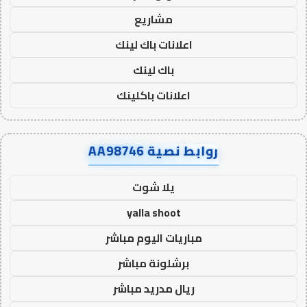
مشاريع
اعلانات باك لينك
باك لينك
اعلانات باكلينك
روابط نصية AA98746
يلا شوت
yalla shoot
مباريات اليوم مباشر
برشلونة مباشر
ريال مدريد مباشر