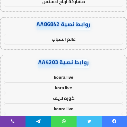
مشاركة ارباح ادسنس
روابط نصية AA86842
عالم الشباب
روابط نصية AA4203
koora live
kora live
كورة لايف
koora live
كورة لايف
يسبوك
تويتر
واتساب
تيلقرام
ڤايبر