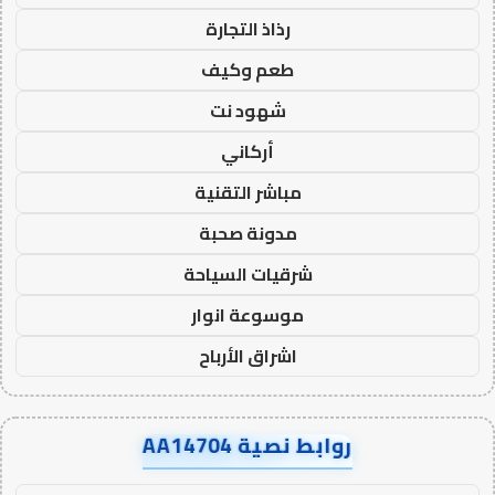
رذاذ التجارة
طعم وكيف
شهود نت
أركاني
مباشر التقنية
مدونة صحبة
شرقيات السياحة
موسوعة انوار
اشراق الأرباح
روابط نصية AA14704