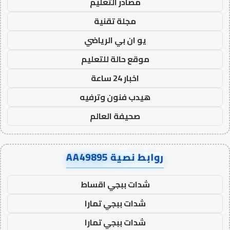
مصادر التعليم
مجلة تقنية
يو ان بي الرياضي
موقع حالة للتعليم
اخبار 24 ساعة
هيدب فنون وترفيه
صحيفة العالم
روابط نصية AA49895
شدات ببجي اقساط
شدات ببجي تمارا
شدات ببجي تمارا