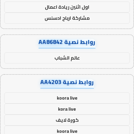
اول اثنين ريادة اعمال
مشاركة ارباح ادسنس
روابط نصية AA86842
عالم الشباب
روابط نصية AA4203
koora live
kora live
كورة لايف
koora live