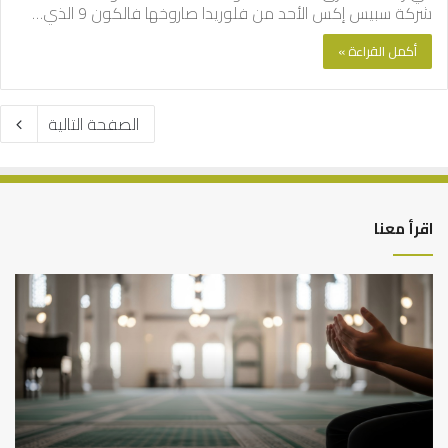
شركة سبيس إكس الأحد من فلوريدا صاروخها فالكون 9 الذي…
أكمل القراءة »
الصفحة التالية
اقرأ معنا
أهم
الع
أسباب
الع
عدم
بين
استجابة
الإ
الدعاء
ما
وال
بن
سع