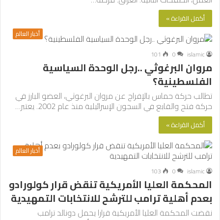
أكمل القراءة »
أخبار العالم
101
0
islamic
مروان البرغوثي ..رجل الوحدة السياسية
الفلسطينية؟
تطالب حركة حماس بالإفراج عن مروان البرغوثي، العضو البارز في
حركة فتح والقابع في السجون الإسرائيلية منذ عام 2002. يعتبر…
أكمل القراءة »
أخبار العالم
103
0
islamic
المحكمة العليا الأمريكية تنقض قرار كولورادو
بعدم أهلية ترامب للترشح للانتخابات التمهيدية
نقضت المحكمة العليا الأمريكية قرارا يحمل دونالد ترامب