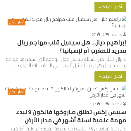
أكمل القراءة »
أخبار العالم
97
0
islamic
إبراهيم دياز… هل سيميل قلب مهاجم ريال
مدريد للمغرب أم لإسبانيا؟
لا تزال الكثير من الأسئلة تتناسل حول الوجهة التي سيختارها مهاجم
ريال مدريد إبراهيم دياز لتمثيل ألوانها في المنافسات الدولية.…
أكمل القراءة »
أخبار العالم
102
0
islamic
سبيس إكس تطلق صاروخها فالكون 9 لبدء
مهمة علمية لستة أشهر في مدار الأرض
في رحلة تستغرق 16 ساعة نحو محطة الفضاء الدولية، أطلقت