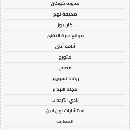
مدونة كوكان
صحيفة نهج
كار نيوز
موقع خبرة التقني
أناقة أنثى
متورخ
مدسن
روتانا تسويق
مجلة الابداع
نادي الترددات
استشارات اون لاين
المعارف