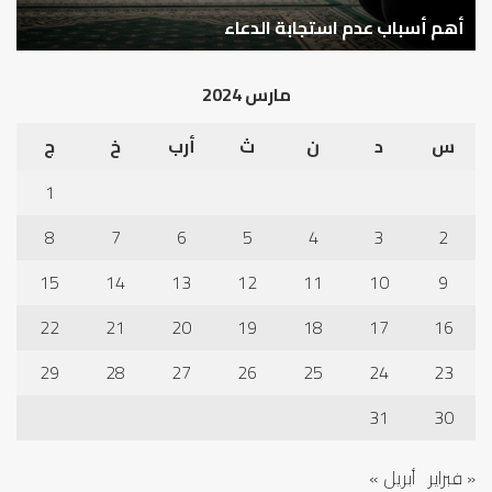
نم
ا
في
أهم أسباب عدم استجابة الدعاء
ف
أد
الخ
مارس 2024
س
د
ن
ث
أرب
خ
ج
1
8
7
6
5
4
3
2
15
14
13
12
11
10
9
22
21
20
19
18
17
16
29
28
27
26
25
24
23
31
30
« فبراير
أبريل »