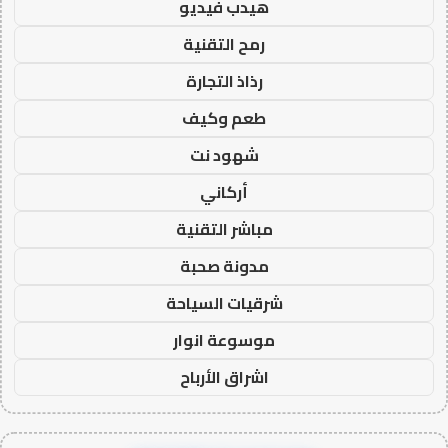
هيدب فيديو
رمح التقنية
رذاذ التجارة
طعم وكيف
شهود نت
أركاني
مباشر التقنية
مدونة صحبة
شرقيات السياحة
موسوعة انوار
اشراق الأرباح