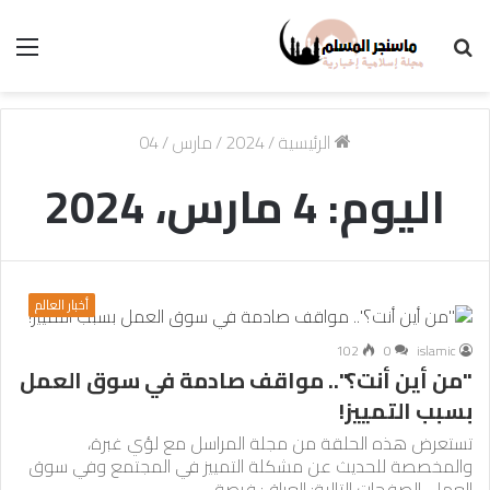
بحث
الق
عن
الرئيسية
/
2024
/
مارس
/
04
اليوم:
4 مارس، 2024
أخبار العالم
102
0
islamic
"من أين أنت؟".. مواقف صادمة في سوق العمل
بسبب التمييز!
تستعرض هذه الحلقة من مجلة المراسل مع لؤي غبرة،
والمخصصة للحديث عن مشكلة التمييز في المجتمع وفي سوق
العمل، الصفحات التالية: العراق: فرصة…