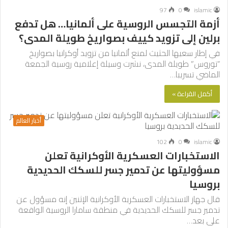
97
0
islamic
أزمة التجسس الروسية على ألمانيا… هل تدفع
برلين إلى تزويد كييف بصواريخ طويلة المدى؟
في إطار سعيها الحثيث لمنع ألمانيا من تزويد أوكرانيا بصواريخ
“توروس” طويلة المدى، نشرت وسيلة إعلامية روسية الجمعة
الماضي تسريبا…
أكمل القراءة »
أخبار العالم
102
0
islamic
الاستخبارات العسكرية الأوكرانية تعلن
مسؤوليتها عن تدمير جسر للسكك الحديدية
بروسيا
قال جهاز الاستخبارات العسكرية الأوكرانية الإثنين إنه مسؤول عن
تدمير جسر للسكك الحديدية في منطقة سامارا الروسية الواقعة
على بعد…