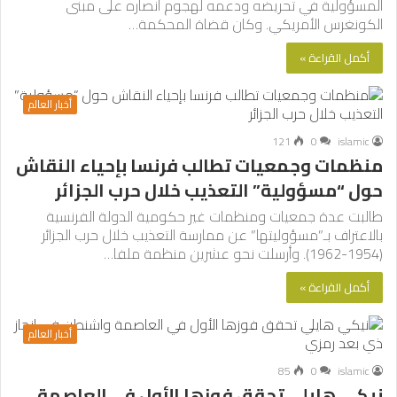
المسؤولية في تحريضه ودعمه لهجوم أنصاره على مبنى
الكونغرس الأمريكي. وكان قضاة المحكمة…
أكمل القراءة »
أخبار العالم
121
0
islamic
منظمات وجمعيات تطالب فرنسا بإحياء النقاش
حول “مسؤولية” التعذيب خلال حرب الجزائر
طالبت عدة جمعيات ومنظمات غير حكومية الدولة الفرنسية
بالاعتراف بـ”مسؤوليتها” عن ممارسة التعذيب خلال حرب الجزائر
(1954-1962). وأرسلت نحو عشرين منظمة ملفا…
أكمل القراءة »
أخبار العالم
85
0
islamic
نيكي هايلي تحقق فوزها الأول في العاصمة