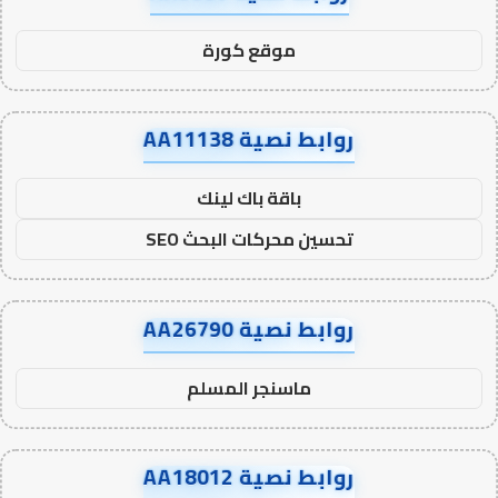
موقع كورة
روابط نصية AA11138
باقة باك لينك
تحسين محركات البحث SEO
روابط نصية AA26790
ماسنجر المسلم
روابط نصية AA18012