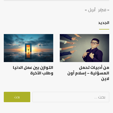
« فبراير
أبريل »
الجديد
من أدبيات تحمل
التوازن بين عمل الدنيا
المسؤلية – إسلام أون
وطلب الآخرة
لاين
البحث
عن: