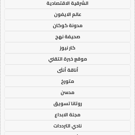
الشرقية الاقتصادية
عالم الايفون
مدونة كوكان
صحيفة نهج
كار نيوز
موقع خبرة التقني
أناقة أنثى
متورخ
مدسن
روتانا تسويق
مجلة الابداع
نادي الترددات