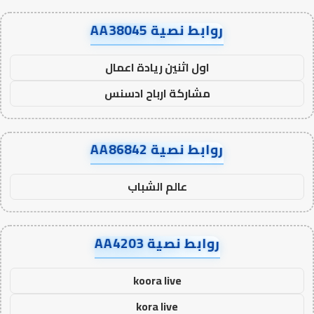
روابط نصية AA38045
اول اثنين ريادة اعمال
مشاركة ارباح ادسنس
روابط نصية AA86842
عالم الشباب
روابط نصية AA4203
koora live
kora live