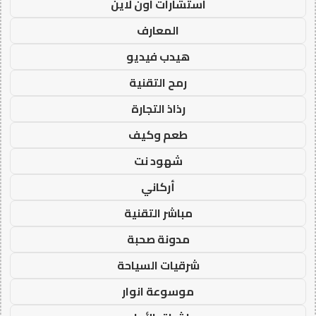
استشارات اون لاين
المعارف
هيدب فيديو
رمح التقنية
رذاذ التجارة
طعم وكيف
شهود نت
أركاني
مباشر التقنية
مدونة صحبة
شرقيات السياحة
موسوعة انوار