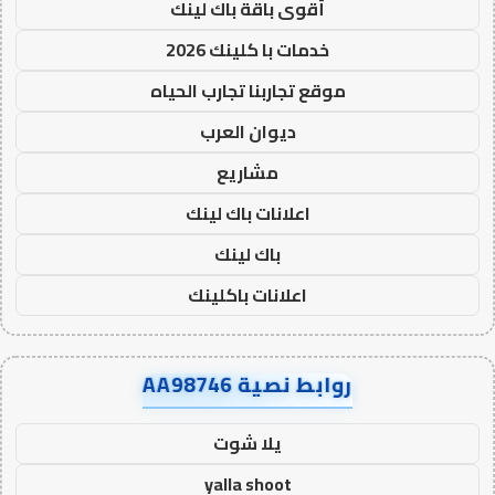
أقوى باقة باك لينك
خدمات با كلينك 2026
موقع تجاربنا تجارب الحياه
ديوان العرب
مشاريع
اعلانات باك لينك
باك لينك
اعلانات باكلينك
روابط نصية AA98746
يلا شوت
yalla shoot