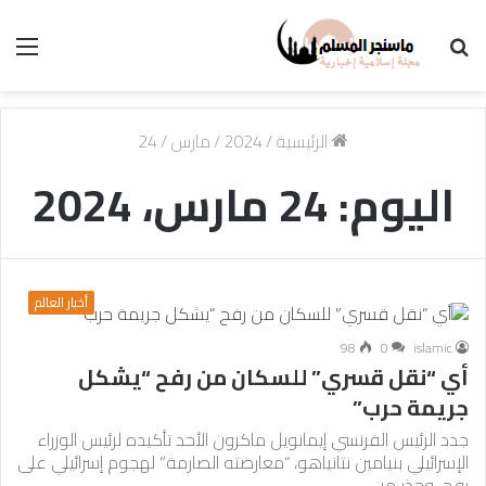
بحث
الق
عن
الرئيسية
/
2024
/
مارس
/
24
اليوم:
24 مارس، 2024
أخبار العالم
98
0
islamic
أي “نقل قسري” للسكان من رفح “يشكل
جريمة حرب”
جدد الرئيس الفرنسي إيمانويل ماكرون الأحد تأكيده لرئيس الوزراء
الإسرائيلي بنيامين نتانياهو، “معارضته الصارمة” لهجوم إسرائيلي على
رفح، وحذر من…