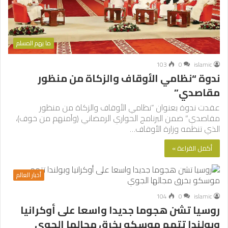
ما يهم المسلم
103
0
islamic
ندوة “نظامي الأوقاف والزكاة من منظور
مقاصدي”
عقدت ندوة بعنوان “نظامي الأوقاف والزكاة من منظور
مقاصدي” ضمن البرنامج الحواري الرمضاني (وآمنهم من خوف)،
الذي تنظمه وزارة الأوقاف…
أكمل القراءة »
أخبار العالم
104
0
islamic
روسيا تشن هجوما جديدا واسعا على أوكرانيا
وبولندا تتهم موسكو بخرق مجالها الجوي