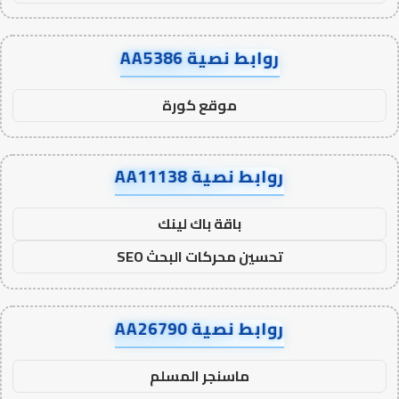
روابط نصية AA5386
موقع كورة
روابط نصية AA11138
باقة باك لينك
تحسين محركات البحث SEO
روابط نصية AA26790
ماسنجر المسلم