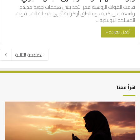
قامت القوات الروسية فجر الأحد بشن هجمات جوية جديدة
واسعة على كييف ومناطق أوكرانية أخرى فيما قالت القوات
المسلحة البولندية…
أكمل القراءة »
الصفحة التالية
اقرأ معنا
كيف
أه
تشكل
أسب
العبادات
عد
شخصية
است
الإنسان؟
الد