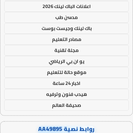
اعلانات الباك لينك 2026
مدسن طب
باك لينك وجيست بوست
مصادر التعليم
مجلة تقنية
يو ان بي الرياضي
موقع حالة للتعليم
اخبار 24 ساعة
هيدب فنون وترفيه
صحيفة العالم
روابط نصية AA49895