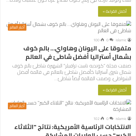
أكمل القراءة »
أخبار العالم
100
0
islamic
متفوقا على اليونان وهاواي… بالم كوف
بشمال أستراليا أفضل شاطئ في العالم
صنفت مجلة “كونديه ناست ترافيلر” الشهيرة شاطئ بالم كوف
شمال شرق أستراليا كأفضل شاطئ بالعالم في قائمة أفضل
الشواطئ، وضمت القائمة أيضاً شاطئ…
أكمل القراءة »
أخبار العالم
102
0
islamic
الانتخابات الرئاسية الأمريكية: نتائج "الثلاثاء
الكبير" حسب الولايات المشاركة