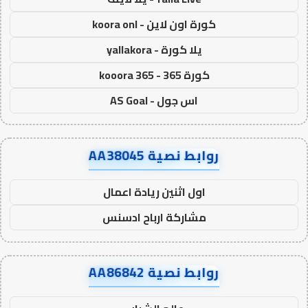
كورة اون لاين - koora onl
يلا كورة - yallakora
كورة 365 - kooora 365
اس جول - AS Goal
روابط نصية AA38045
اول اثنين ريادة اعمال
مشاركة ارباح ادسنس
روابط نصية AA86842