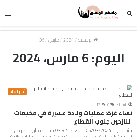
بحث
الق
عن
الرئيسية
/
2024
/
مارس
/
06
اليوم:
6 مارس، 2024
أخبار العالم
112
0
islamic
نساء غزة: عمليات ولادة عسيرة في مخيمات
النازحين جنوب القطاع
نشرت في: 06/03/2024 – 14:20 03:32 شهادة طبيبة أمراض
نساء وتوليد نازحة في رفح جنوب قطاع غزة حول عمليات ولادة…