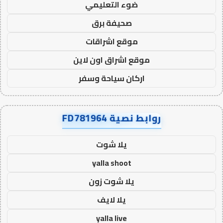
ضوء التعليمي
صحيفة برق
موقع اشراقات
موقع اشراق اون لاين
اركان سياحة وسفر
روابط نصية FD781964
يلا شوت
yalla shoot
يلا شوت زون
يلا لايف
yalla live