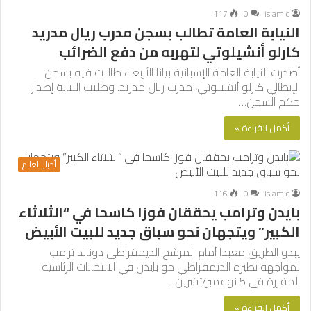
117
0
islamic
النيابة العامة تطالب بسجن مدرب ريال مدريد
كارلو أنشيلوتي لتهربه من دفع الضرائب
أصدرت النيابة العامة الإسبانية بيانا الأربعاء طالبت فيه بسجن
الإيطالي كارلو أنشيلوتي، مدرب ريال مدريد. وطلبت النيابة إصدار
حكم السجن…
أكمل القراءة »
أخبار العالم
116
0
islamic
بايدن وترامب يحققان فوزا كاسحا في “الثلاثاء
الكبير” ويتجهان نحو سباق جديد للبيت الأبيض
يبدو الطريق معبدا أمام المرشح الديمقراطي دونالد ترامب
لمواجهة نظيره الديمقراطي جو بايدن في الانتخابات الرئاسية
المقررة في 5 نوفمبر/تشرين…
أكمل القراءة »