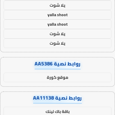
يلا شوت
yalla shoot
yalla shoot
يلا شوت
يلا شوت
روابط نصية AA5386
موقع كورة
روابط نصية AA11138
باقة باك لينك