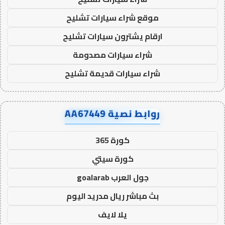
موقع شراء سيارات تشليح
ارقام يشترون سيارات تشليح
شراء سيارات مصدومة
شراء سيارات قديمة تشليح
روابط نصية AA67449
كورة 365
كورة سيتي
جول العرب goalarab
بث مباشر ريال مدريد اليوم
يلا لايف