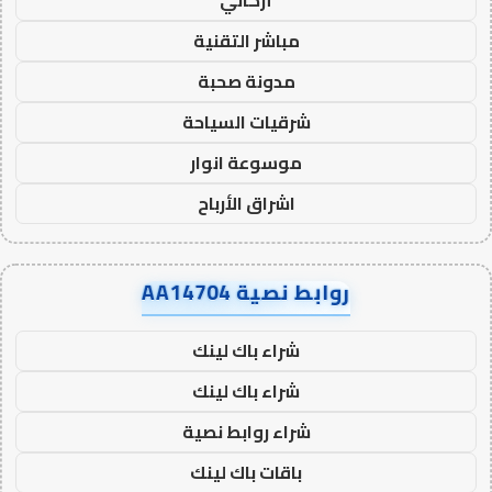
أركاني
مباشر التقنية
مدونة صحبة
شرقيات السياحة
موسوعة انوار
اشراق الأرباح
روابط نصية AA14704
شراء باك لينك
شراء باك لينك
شراء روابط نصية
باقات باك لينك