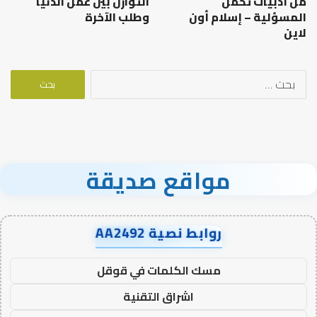
من أدبيات تحمل
التوازن بين عمل الدنيا
المسؤلية – إسلام أون
وطلب الآخرة
لاين
البحث
عن:
مواقع صديقة
روابط نصية AA2492
مسك الكلمات في قوقل
اشراق التقنية