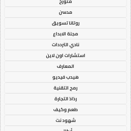
متورخ
مدسن
روتانا تسويق
مجلة الابداع
نادي الترددات
استشارات اون لاين
المعارف
هيدب فيديو
رمح التقنية
رذاذ التجارة
طعم وكيف
شهود نت