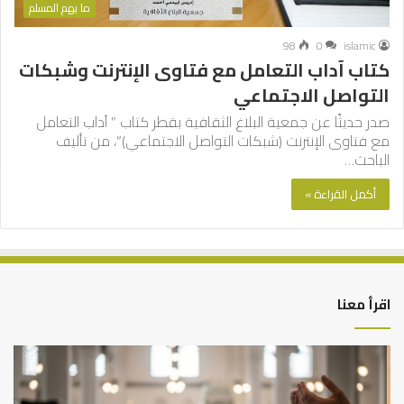
ما يهم المسلم
98
0
islamic
كتاب آداب التعامل مع فتاوى الإنترنت وشبكات
التواصل الاجتماعي
صدر حديثًا عن جمعية البلاغ الثقافية بقطر كتاب ” آداب التعامل
مع فتاوى الإنترنت (شبكات التواصل الاجتماعي)”، من تأليف
الباحث…
أكمل القراءة »
اقرأ معنا
أهم
الع
أسباب
الع
عدم
بين