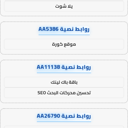
يلا شوت
روابط نصية AA5386
موقع كورة
روابط نصية AA11138
باقة باك لينك
تحسين محركات البحث SEO
روابط نصية AA26790