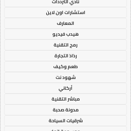
نادي الترددات
استشارات اون لاين
المعارف
هيدب فيديو
رمح التقنية
رذاذ التجارة
طعم وكيف
شهود نت
أركاني
مباشر التقنية
مدونة صحبة
شرقيات السياحة