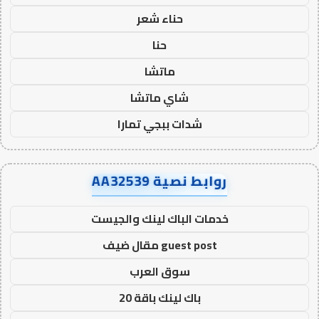
حناء شعر
حنا
ماتشا
شاي ماتشا
شدات ببجي تمارا
روابط نصية AA32539
خدمات الباك لينك والجيست
guest post مقال ضيف
سوق العرب
باك لينك باقة 20