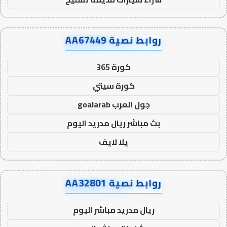
روابط نصية AA67449
كورة 365
كورة سيتي
جول العرب goalarab
بث مباشر ريال مدريد اليوم
يلا لايف
روابط نصية AA32801
ريال مدريد مباشر اليوم