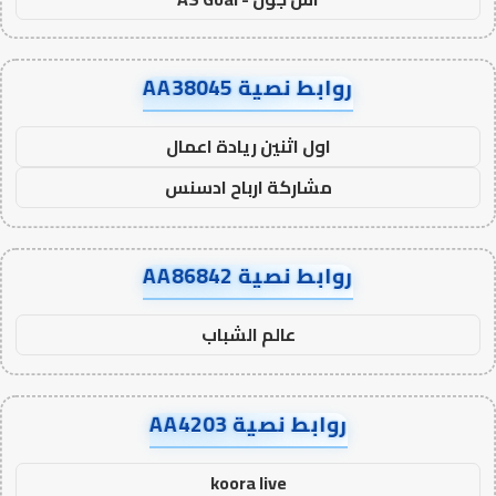
روابط نصية AA38045
اول اثنين ريادة اعمال
مشاركة ارباح ادسنس
روابط نصية AA86842
عالم الشباب
روابط نصية AA4203
koora live