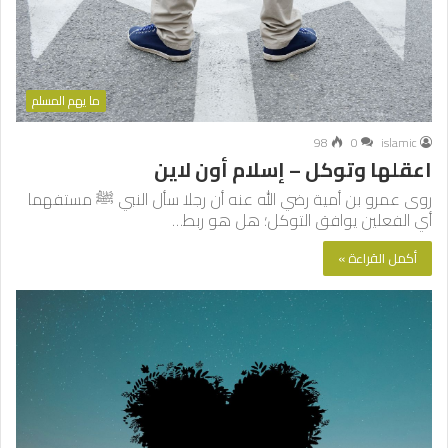
ما يهم المسلم
98
0
islamic
اعقلها وتوكل – إسلام أون لاين
روى عمرو بن أمية رضي الله عنه أن رجلا سأل النبي ﷺ مستفهما
أي الفعلين يوافق التوكل؛ هل هو ربط…
أكمل القراءة »