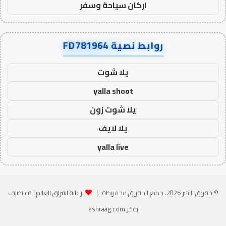
اركان سياحة وسفر
روابط نصية FD781964
يلا شوت
yalla shoot
يلا شوت زون
يلا لايف
yalla live
© حقوق النشر 2026، جميع الحقوق محفوظة |
برعاية اشراق العالم
| مُستضاف
بفخر
eshraag.com