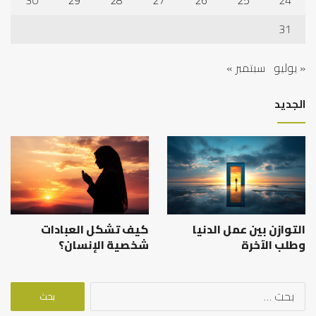
30
29
28
27
26
25
24
31
« يوليو
سبتمبر »
الجديد
التوازن بين عمل الدنيا
كيف تشكل العبادات
وطلب الآخرة
شخصية الإنسان؟
البحث
عن: