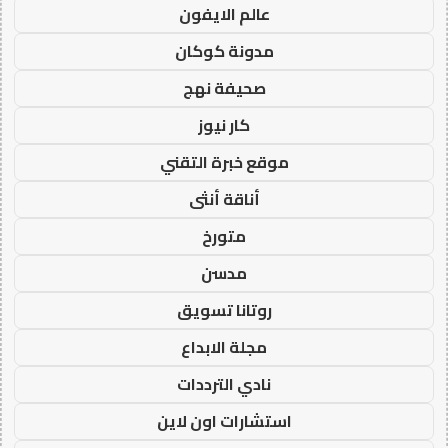
عالم الايفون
مدونة كوكان
صحيفة نهج
كار نيوز
موقع خبرة التقني
أناقة أنثى
متورخ
مدسن
روتانا تسويق
مجلة الابداع
نادي الترددات
استشارات اون لاين