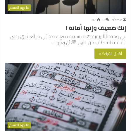
ما يهم المسلم
87
0
islamic
إنك ضعيف وإنها أمانة !
في وقفتنا التربوية هذه سنقف مع قصة أبي ذر الغفاري رضي
الله عنه لما طلب من النبي ﷺ أن يعهد…
أكمل القراءة »
ما يهم المسلم