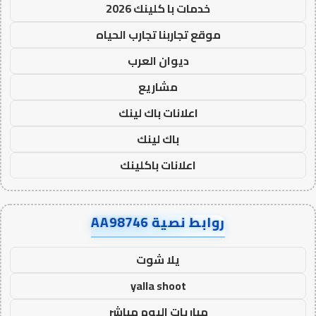
خدمات با كلينك 2026
موقع تجاربنا تجارب الحياه
ديوان العرب
مشاريع
اعلانات باك لينك
باك لينك
اعلانات باكلينك
روابط نصية AA98746
يلا شوت
yalla shoot
مباريات اليوم مباشر