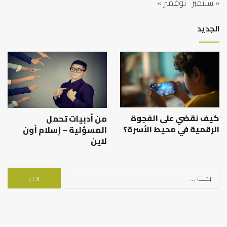
« سبتمبر
نوفمبر »
الجديد
كيف نقضي على الفجوة
من أدبيات تحمل
الرقمية في محيط الأسرة؟
المسؤلية – إسلام أون
لاين
البحث
عن: