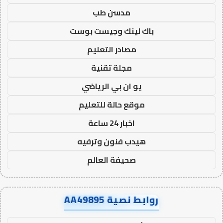
مدسن طب
باك لينك وجيست بوست
مصادر التعليم
مجلة تقنية
يو ان بي الرياضي
موقع حالة للتعليم
اخبار 24 ساعة
هيدب فنون وترفيه
صحيفة العالم
روابط نصية AA49895