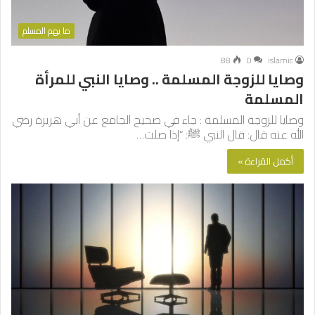
ما يهم المسلم
88
0
islamic
وصايا للزوجة المسلمة .. وصايا النبي للمرأة
المسلمة
وصايا للزوجة المسلمة : جاء في صحيح الجامع عن أبي هريرة رضي
الله عنه قال: قال النبي ﷺ: “إذا صلت…
أكمل القراءة »