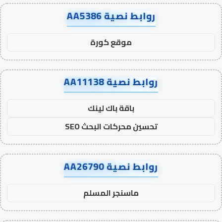
روابط نصية AA5386
موقع كورة
روابط نصية AA11138
باقة باك لينك
تحسين محركات البحث SEO
روابط نصية AA26790
ماسنجر المسلم