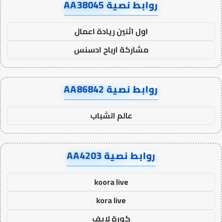
روابط نصية AA38045
اول اثنين ريادة اعمال
مشاركة ارباح ادسنس
روابط نصية AA86842
عالم الشباب
روابط نصية AA4203
koora live
kora live
كورة لايف