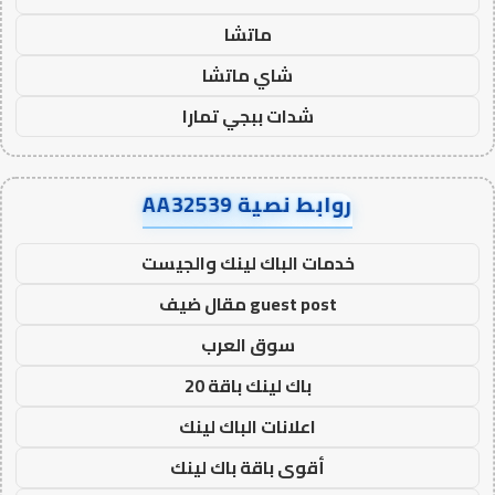
ماتشا
شاي ماتشا
شدات ببجي تمارا
روابط نصية AA32539
خدمات الباك لينك والجيست
guest post مقال ضيف
سوق العرب
باك لينك باقة 20
اعلانات الباك لينك
أقوى باقة باك لينك