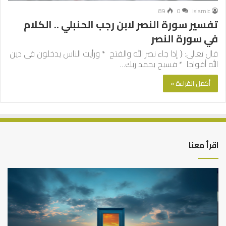
89
0
islamic
تفسير سورة النصر لابن رجب الحنبلي .. الكلام
في سورة النصر
قال تعالى: { إذا جاء نصر الله والفتح * ورأيت الناس يدخلون في دين
الله أفواجا * فسبح بحمد ربك…
أكمل القراءة »
اقرأ معنا
التوازن
كي
بين
تش
عمل
الع
الدنيا
شخ
وطلب
الإ
الآخرة