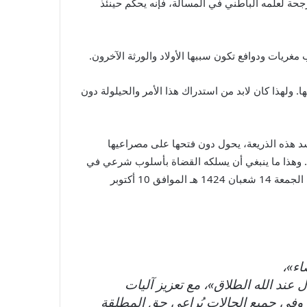
جحة لعلمه الباطني في المسألة، فإنه يحكم حينئذ
ريات ودوافع تكون سببها الأولاد والورثة الآخرون.
 ولهذا كان لابد من استدراك هذا الأمر والحيلولة دون
 لسد هذه الذريعة، يحول دون فتحها على مصراعيها
ثاله. وهذا ما ينبغي أن يسلكه القضاة بأسلوب شرعي في
المغرب بعد صدور البيان الملكي الخاص بإصلاح مدونة الأحوال الشخصية، والتي أصبحت معروفة بمدونة الأسرة، وذلك في خطاب الجمعة 14 شعبان 1424 هـ الموافق 10 أكتوبر
اء»،
 عند الله الطلاق»، مع تعزيز آليات
، وفي جميع الحالات يُراعى حق المطلقة