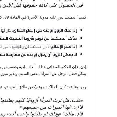
في الحصول على كافة حقوقها قبل الإذن ب
فمبدأ التمليك نص عليه مدونة الأسرة في المادة 89، كما يلي:
إذا ملك الزوج زوجته حق إيقاع الطلاق
، كان لها 
تتأكد المحكمة من توفر شروط التمليك المتفق
إذا تعذر الإصلاح
، تأذن المحكمة للزوج بالإشهاد على الطلاق
لا يمكن للزوج أن يعزل زوجته عن ممارسة حق
إذن، فإن الحكم القضائي هنا له أبعاد مادية ونفسية ورو
يمكن فصل الرجل عن المرأة بنفس السبب وبغير مبرر
ومن هنا فقد كان للمالكية موقفٌ من طلاق المريض، فهو
«قلت: هل ترث المرأة أزواجًا كلهم يطلقها
قال: «لها الميراث من جميعهم.»
قال مالك: «وذلك لو طلقها واحدة ألبتة وه