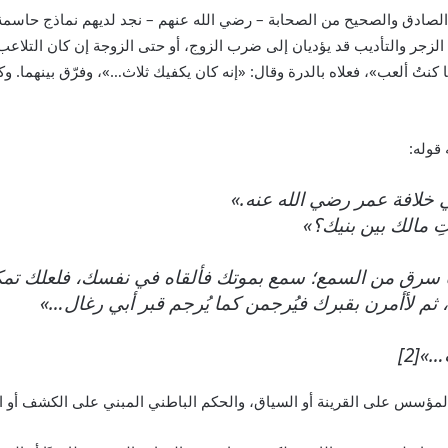
الصادق والصحيح من الصحابة – رضي الله عنهم – نجد لديهم نماذج حاسمة 
زجر والتأديب قد يؤديان إلى ضرب الزوج، أو حتى الزوجة إن كان التلاعب م
ا كنتُ ألعب»، فعلاه بالدرة وقال: «إنه كان يكفيك ثلاث…»، وفرّق بينهما.
قوله:
 خلافة عمر رضي الله عنه.»
 مالك بين بنيك؟»
 سرق من السمع؛ سمع بموتك فألقاه في نفسك، فلعلك تمكثين إ
ثم لأأمرن بقبرك فيُرجمن كما يُرجم قبر أبي رغال…»
»[2]
المؤسس على القرينة أو السياق، والحكم الباطني المبني على الكشف أو ال