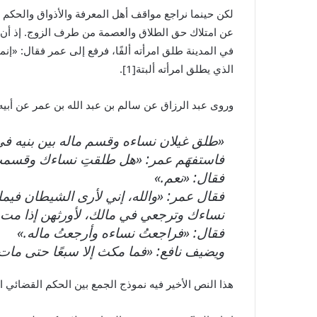
لكن حينما نراجع مواقف أهل المعرفة والأذواق والحكم 
عن امتلاك حق الطلاق والعصمة من طرف الزوج. إذ أن ال
في المدينة طلق امرأته ألفًا، فرفع إلى عمر فقال: «إنم
الذي يطلق امرأته ألبتة[1].
وروى عبد الرزاق عن سالم بن عبد الله بن عمر عن أبيه 
«طلق غيلان نساءه وقسم ماله بين بنيه في
فاستفهَم عمر: «هل طلقتِ نساءك وقسمتِ
فقال: «نعم.»
فقال عمر: «والله، إني لأرى الشيطان فيما
نساءك وترجعي في مالك، لأورثهن إذا مت، 
فقال: «فراجعتُ نساءه وأرجعتُ ماله.»
ويضيف نافع: «فما مكث إلا سبعًا حتى مات…
هذا النص الأخير فيه نموذج الجمع بين الحكم القضائي 