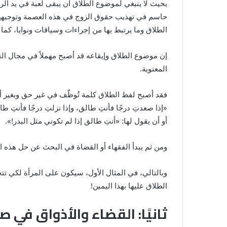
بحيث لا ينبغي لموضوع الطلاق أن يبقى لعبة في يد الر
حاسم في تهذيب حقوق الزوج في هذه العصمة وتوجيهها أ
الطلاق وما يرتبط بها من إجراءات وسياقات ونوايا، كما 
إن موضوع الطلاق وإيقاعه قد أصبح مهملاً في مجال التق
المعنوية.
فقد أصبح لفظ الطلاق كلمة تُوظّف في غير حق وبغير 
«إذا صعدتِ درجًا فأنتِ طالق، وإذا نزلتِ درجًا فأنتِ طا
أو أن يقول لها: «أنتِ طالق إذا لم تكوني مثل البدر!».
ومن ثم يبدأ الفقهاء أو القضاة في البحث عن حل هذه ا
وبالتالي، في المثال الأول، سيكون على المرأة لكي تت
الطلاق عليها بهذا اليمين!
ثانيًا: القضاء والأذواق في ص