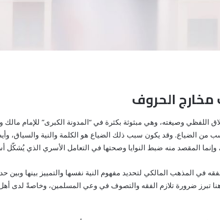
ب مخارج الحروف
طلاق اللفظي وصيغته، وهي مبثوثة بكثرة في “المدونة الكبرى” للإمام مالك 
 من الضياع. وقد يكون سبب ذلك الضياع هو الكلمة والنية والسياق، وأيضًا
 وإنما المقصد منه ضبط النوايا وصحتها في التعامل الأسري الذي يُشكّل 
لفقه في المذهب المالكي لتحديد مفهوم النية نفسها والتمييز بينها وبين 
هنا تبرز ضرورة تلازم الفقه والتصوف في وعي المسلمين، وخاصةً لدى أهل