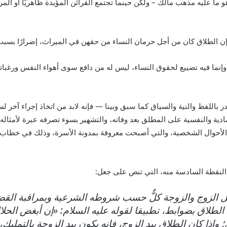
ما عليه مذهب مالك – ولكن حينما تجتمع القرائن المؤيدة ظاهريًا أو المر
ن الطلاق كان من أجل حرمان النساء من حقهن في الميراث، إضرارًا بسبب مغ
إنما فيه تضييع لحقوق النساء، ليس له من دافع سوى أهواء النفس ورغباتها.
در باللفظ والنية والسياق كما سبق وبينا — فإنه لابد من اتخاذ إجراء آخر
بة المادية والنفسية على المطلق بعد وفاته، والتشهير بسوء تصرفه عبرة لأم
لنقطة السادسة منه، التي تنص على جعل:
قبل الزوج والزوجة كلٌّ حسب شروطه الشرعية وبمراقبة القض
لطلاق بضوابط، تطبيقا لقوله عليه السلام: «إن أبغض الحلال
وإذا كان الطلاق بيد الزوج، فإنه يكون بيد الزوجة بالتمليك