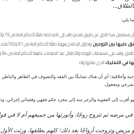
الطلاق…
أن تستعمل هذا الحق عن طريق تقديم طلب إلى المحكمة طبقًا لأحكام المادتين 79 و80 أعلاه.
 عليها بين الزوجين
وتحاول الإصلاح بينهما طبقًا لأحكام المادتين 81 و82 أعلاه.
، وتثبت في مستحقات الزوجة والأطفال عند الاقتضاء، تطبيقا لأحكام المادتين 84 و85 أعلاه.
ها في التمليك
الذي ملكها إياه.
حية وأخلاقية؛ أي أن هناك تشابكًا بين الفقه والتصوف في الظاهر والباطن 
 شرعي ومعقول.
 أقرب إلى العقوبة والزجر منه إلى مجرد حكم فقهي وقضائي إجرائي، وذلك
 في مرضه ثم تتزوج زوجًا، وأنورثها من جميعهم أم لا في ق
و مريض وتزوجت أزواجًا بعد ذلك؛ كلهم يطلقها، ورثت الأول 