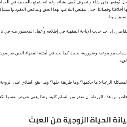
جل يُوقعها متى شاء ويتصرف كيف يشاء، رغم أنه يتمتع بالعصمة في الحياة
خلاقيًا وقضائيًا، حتى يتقلص التلاعب بهذا الحق وتتناقص العقود والمشا
سبق وبينا.
اضي، إذ أخذ جانب الإباحة الفقهية في إطلاقه وأُغفِل المحظور منه في با
أسباب موضوعية وضرورية، بحيث كما نجد في أمثلة الفقهاء الذين يعرضون 
لق»،
لمشكلة الرعناء: ما حكمها؟ وما طريقة حلها؟ وهل يقع الطلاق على الزوجة 
خلص من هذه الورطة أن تقفز من السلم كلية، وهذا يعني تعريض نفسها لكسر
يانة الحياة الزوجية من العبث