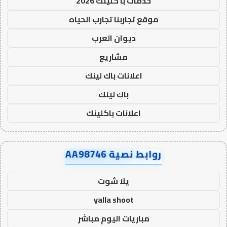
خدمات با كلينك 2026
موقع تجاربنا تجارب الحياه
ديوان العرب
مشاريع
اعلانات باك لينك
باك لينك
اعلانات باكلينك
روابط نصية AA98746
يلا شوت
yalla shoot
مباريات اليوم مباشر