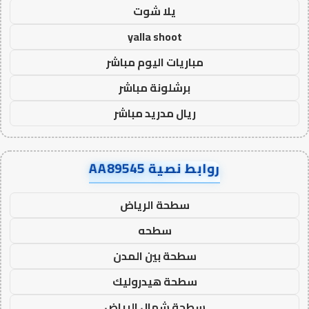
يلا شوت
yalla shoot
مباريات اليوم مباشر
برشلونة مباشر
ريال مدريد مباشر
روابط نصية AA89545
سطحة الرياض
سطحه
سطحة بين المدن
سطحة هيدروليك
سطحة شمال الرياض