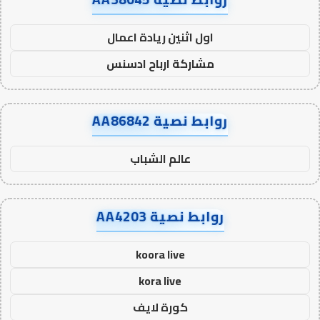
اول اثنين ريادة اعمال
مشاركة ارباح ادسنس
روابط نصية AA86842
عالم الشباب
روابط نصية AA4203
koora live
kora live
كورة لايف