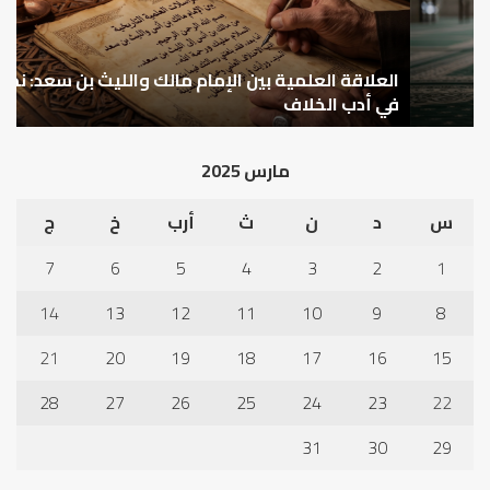
والليث
كي
بن
نتر
سعد:
خبر
نموذج
العلاقة العلمية بين الإمام مالك والليث بن سعد: نموذج
ما
ا
في
قب
في أدب الخلاف
ق
أدب
الم
الخلاف
إلى
مارس 2025
نجا
س
د
ن
ث
أرب
خ
ج
7
6
5
4
3
2
1
14
13
12
11
10
9
8
21
20
19
18
17
16
15
28
27
26
25
24
23
22
31
30
29