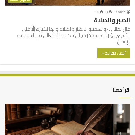
64
0
islamic
الصبر والصلاة
قال تعالى : {وَاسْتَعِينُوا بِالصَّبْرِ وَالصَّلَاةِ وَإِنَّهَا لَكَبِيرَةٌ إِلَّا عَلَى
الْخَاشِعِينَ} [البقرة: 45] تتجلى حكمة الله تعالى في استخلاف
الإنسان…
أكمل القراءة »
اقرأ معنا
العلاقة
الر
العلمية
الت
بين
وال
الإمام
الم
مالك
..