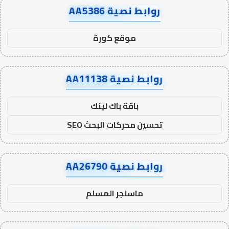
روابط نصية AA5386
موقع كورة
روابط نصية AA11138
باقة باك لينك
تحسين محركات البحث SEO
روابط نصية AA26790
ماسنجر المسلم