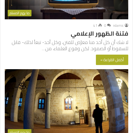
ما يهم المسلم
41
0
islamic
فتنة الظهور الإعلامي
لا شك أن كل أحد منا معرّض للفتن، وكل أحد- تبعاً لذلك- قابل
للسقوط أو الصمود. لكن وقوع العلماء، من…
أكمل القراءة »
ما يهم المسلم