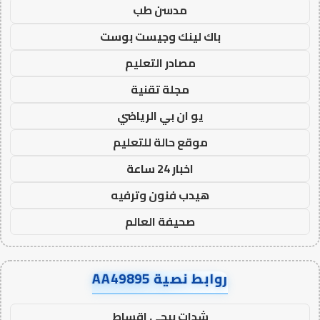
مدسن طب
باك لينك وجيست بوست
مصادر التعليم
مجلة تقنية
يو ان بي الرياضي
موقع حالة للتعليم
اخبار 24 ساعة
هيدب فنون وترفيه
صحيفة العالم
روابط نصية AA49895
شدات ببجي اقساط