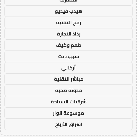
هيدب فيديو
رمح التقنية
رذاذ التجارة
طعم وكيف
شهود نت
أركاني
مباشر التقنية
مدونة صحبة
شرقيات السياحة
موسوعة انوار
اشراق الأرباح