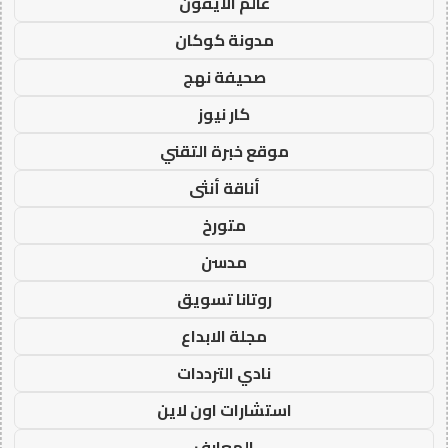
عالم الايفون
مدونة كوكان
صحيفة نهج
كار نيوز
موقع خبرة التقني
أناقة أنثى
متورخ
مدسن
روتانا تسويق
مجلة الابداع
نادي الترددات
استشارات اون لاين
المعارف