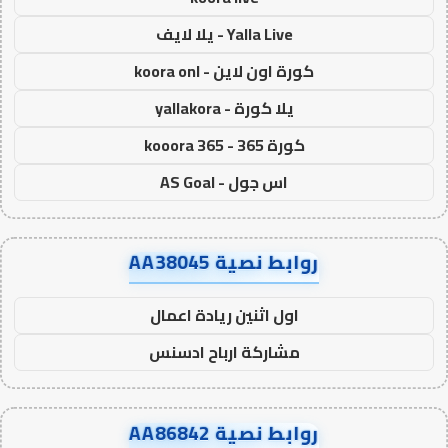
Yalla Live - يلا لايف
كورة اون لاين - koora onl
يلا كورة - yallakora
كورة 365 - kooora 365
اس جول - AS Goal
روابط نصية AA38045
اول اثنين ريادة اعمال
مشاركة ارباح ادسنس
روابط نصية AA86842