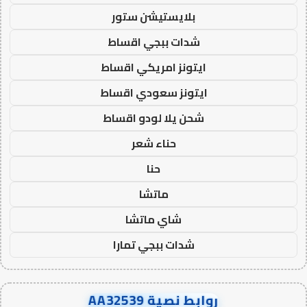
بلايستيشن ستور
شدات ببجي اقساط
ايتونز امريكي اقساط
ايتونز سعودي اقساط
شحن يلا لودو اقساط
حناء شعر
حنا
ماتشا
شاي ماتشا
شدات ببجي تمارا
روابط نصية AA32539