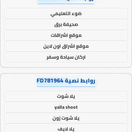
ضوء التعليمي
صحيفة برق
موقع اشراقات
موقع اشراق اون لاين
اركان سياحة وسفر
روابط نصية FD781964
يلا شوت
yalla shoot
يلا شوت زون
يلا لايف