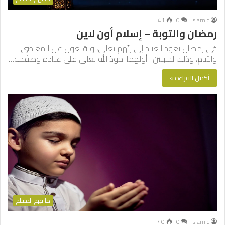
41
0
islamic
رمضان والتوبة – إسلام أون لاين
في رمضان يعود العباد إلى ربِّهم تعالى، ويقلعون عن المعاصي
والآثام، وذلك لسببين: أولهما: جودُ الله تعالى على عباده وصَفْحه…
أكمل القراءة »
ما يهم المسلم
40
0
islamic