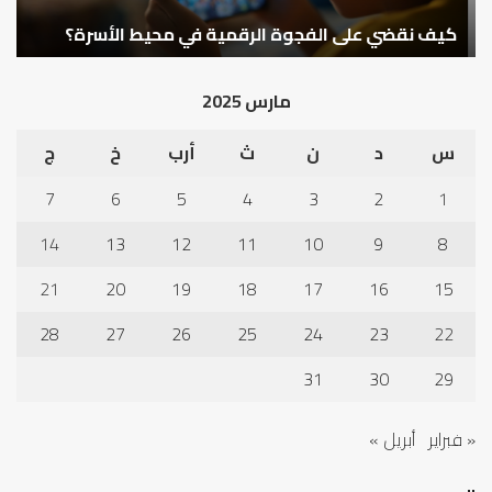
كيف نقضي على الفجوة الرقمية في محيط الأسرة؟
م
مارس 2025
س
د
ن
ث
أرب
خ
ج
7
6
5
4
3
2
1
14
13
12
11
10
9
8
21
20
19
18
17
16
15
28
27
26
25
24
23
22
31
30
29
« فبراير
أبريل »