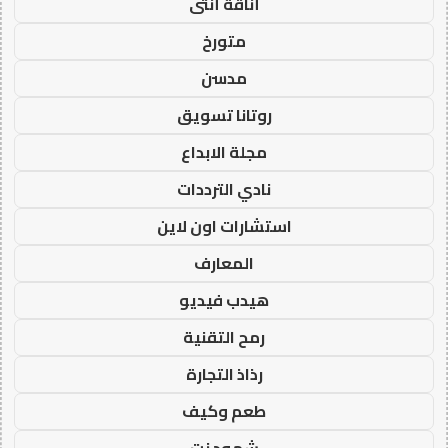
أناقة أنثى
متورخ
مدسن
روتانا تسويق
مجلة الابداع
نادي الترددات
استشارات اون لاين
المعارف
هيدب فيديو
رمح التقنية
رذاذ التجارة
طعم وكيف
شهود نت