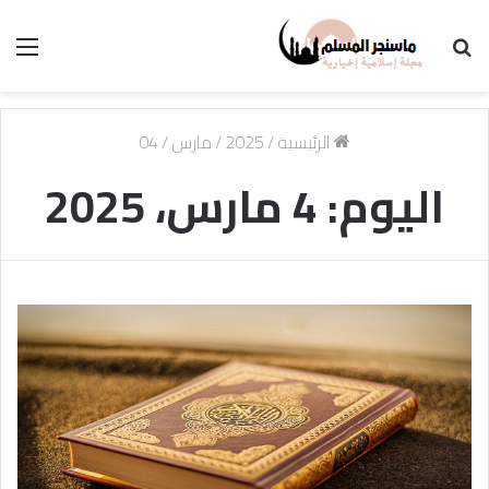
بحث
الق
عن
الرئيسية
/
2025
/
مارس
/
04
اليوم:
4 مارس، 2025