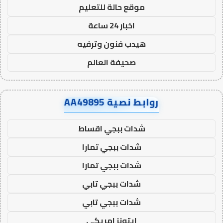
موقع حالة للتعليم
اخبار 24 ساعة
هيدب فنون وترفيه
صحيفة العالم
روابط نصية AA49895
شدات ببجي اقساط
شدات ببجي تمارا
شدات ببجي تمارا
شدات ببجي تابي
شدات ببجي تابي
ايتونز امريكي