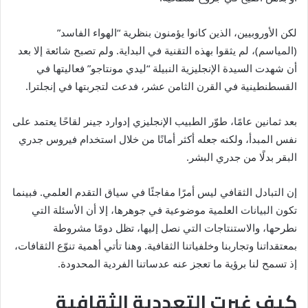
لكن الأوروبيين، الذين كانوا يؤمنون بنظرية “الهواء الفاسد”
(المياسم)، لم يثقوا بهذه التقنية في البداية. ولم تصبح شائعة إلا بعد
أن شهدت السيدة الإنجليزية النبيلة “ليدي مونتاجو” فعاليتها في
القسطنطينية في القرن الثامن عشر، فدعت لتجربتها في إنجلترا.
بعد ثمانين عامًا، طوّر الطبيب الإنجليزي إدوارد جينر لقاحًا يعتمد على
نفس المبدأ، ولكنه جعله أكثر أمانًا من خلال استخدام فيروس جدري
البقر بدلًا من جدري البشر.
إن التبادل الثقافي ليس أمرًا مفاجئًا في سياق التقدم العلمي. فبينما
تكون البيانات العلمية موضوعية في جوهرها، إلا أن الأسئلة التي
نطرحها، والاستنتاجات التي نصل إليها، تظل دومًا مشروطة
بمعتقداتنا وتجاربنا وخلفياتنا الثقافية. وهنا تأتي أهمية تنوّع الثقافات،
إذ تسمح لنا برؤية ما تعجز عنه عدساتنا الفردية المحدودة.
كيف غيرت التعددية الثقافية