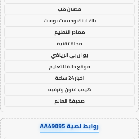
مدسن طب
باك لينك وجيست بوست
مصادر التعليم
مجلة تقنية
يو ان بي الرياضي
موقع حالة للتعليم
اخبار 24 ساعة
هيدب فنون وترفيه
صحيفة العالم
روابط نصية AA49895