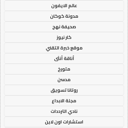
عالم الايفون
مدونة كوكان
صحيفة نهج
كار نيوز
موقع خبرة التقني
أناقة أنثى
متورخ
مدسن
روتانا تسويق
مجلة الابداع
نادي الترددات
استشارات اون لاين