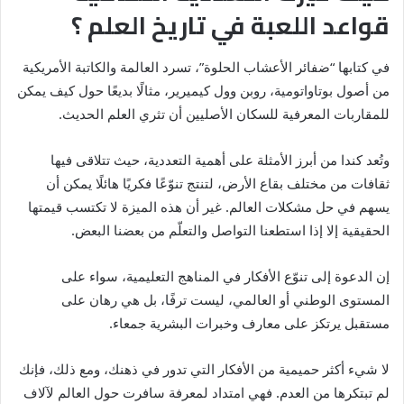
قواعد اللعبة في تاريخ العلم ؟
في كتابها “ضفائر الأعشاب الحلوة”، تسرد العالمة والكاتبة الأمريكية
من أصول بوتاواتومية، روبن وول كيميرير، مثالًا بديعًا حول كيف يمكن
للمقاربات المعرفية للسكان الأصليين أن تثري العلم الحديث.
وتُعد كندا من أبرز الأمثلة على أهمية التعددية، حيث تتلاقى فيها
ثقافات من مختلف بقاع الأرض، لتنتج تنوّعًا فكريًا هائلًا يمكن أن
يسهم في حل مشكلات العالم. غير أن هذه الميزة لا تكتسب قيمتها
الحقيقية إلا إذا استطعنا التواصل والتعلّم من بعضنا البعض.
إن الدعوة إلى تنوّع الأفكار في المناهج التعليمية، سواء على
المستوى الوطني أو العالمي، ليست ترفًا، بل هي رهان على
مستقبل يرتكز على معارف وخبرات البشرية جمعاء.
لا شيء أكثر حميمية من الأفكار التي تدور في ذهنك، ومع ذلك، فإنك
لم تبتكرها من العدم. فهي امتداد لمعرفة سافرت حول العالم لآلاف