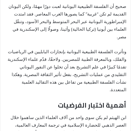
صحيح أن الفلسفة الطبيعية اليونانية لعبت دورًا مهمًا، ولكن اليونان
القديمة لم تكن “غربية” كما يصورها الغرب المعاصر. فقد امتدت
الإمبراطورية اليونانية عبر البحر المتوسط والبحر الأسود، وتنقّل
العلماء بين أيونيا (تركيا الحالية) وأثينا، وصولًا إلى الإسكندرية في
مصر.
وتأثرت الفلسفة الطبيعية اليونانية بإنجازات البابليين في الرياضيات
والفلك، وبالمعرفة الطبية للمصريين. ولاحقًا، قدّم علماء الإسكندرية
تقدمًا كبيرًا في علم التشريح بعد أن تخلوا عن النفور اليوناني
التقليدي من عمليات التشريح، بفعل تأثير الثقافة المصرية. وهكذا
نشأت الفلسفة الطبيعية من تفاعل بين هذه التقاليد العلمية
المتعددة.
أهمية اختبار الفرضيات
ابن الهيثم لم يكن سوى واحد من آلاف العلماء الذين ساهموا خلال
العصر الذهبي للحضارة الإسلامية في ترجمة المعارف العالمية،