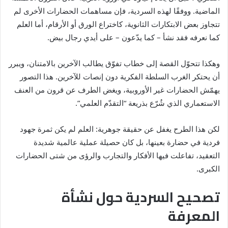
الماضية. ووفقًا لهذه السردية، فإن مساهمات الحضارات الأخرى لم
تتجاوز بعض الابتكارات الثانوية، كاختراع الورق أو الأرقام، أما العلم
كما نعرفه فقد نشأ – كما يدّعون – على أيدي رجال بيض.
وهكذا تتحوّل القصة إلى خطاب تفوّق يطالب الآخرين بالامتنان، ويبرر
أن يحتكر الغرب السلطة الفكرية دون إنصات للآخرين. هذا التصور
يهمّش الحضارات غير الأوروبية، ويغض الطرف عن قرون من العنف
الاستعماري الذي شُرّع بذريعة “التقدّم العلمي”.
لكن هذا الطرح يغفل عن حقيقة جوهرية: العلم لم يكن ثمرة جهود
فردية في حضارة بعينها، بل كان حصيلة عملية عالمية شديدة
التعقيد، تفاعلت فيها الأفكار والتجارب والرؤى من شتى الحضارات
الكبرى.
تصحيح السردية حول نشأة
المعرفة