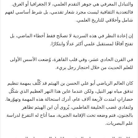
والتبادل المعرفي هي جوهر التقدم العلمي، لا الجغرافيا أو العرق.
فالتعددية الثقافية ليست مجرد شعار تقدمي، بل شرط أساسي لفهم
شامل وأخلاقي للتاريخ العلمي.
إن إعادة النظر في هذه السردية لا تصحّح فقط أخطاء الماضي، بل
تفتح آفاقًا لمستقبل علمي أكثر عدلًا وابتكارًا.
في القرن الحادي عشر، وفي قلب القاهرة، وُضعت الأسس الأولى
للعلم الحديث من خلال احتجاز رجل بريء.
كان العالم الرياضي أبو علي الحسن بن الهيثم قد كُلِّف بمهمة تنظيم
تدفق مياه نهر النيل، ولكن عندما عاين هذا النهر العظيم الذي شكّل
حضاراتٍ امتدت لأربعة آلاف عام، أدرك استحالة هذه المهمة وتهوّرها.
ولتفادي غضب الخليفة الفاطمي، يُروى أن ابن الهيثم تظاهر
بالجنون، فتم وضعه تحت الإقامة الجبرية، مما أتاح له التفرغ لدراسة
علم البصريات.