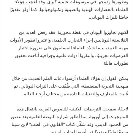
وتطويرها ودمجها في موسوعات علمية كبرى. وقد أعجب هؤلاء
العلماء بالحضارات الهندية والصينية وتكنولوجياتها، كما أولوا تقديرًا
خاصًا للتراث اليوناني.
لكنهم تجاوزوا اليونان في نقطة محورية: فقد رفض العديد من
الفلاسفة اليونانيين إجراء التجارب العلمية، واعتبروا تطوير الأدوات
مهمة للعبيد، بينما شدّد العلماء المسلمون على ضرورة اختبار
الفرضيات تجريبيًا، وابتكروا أدوات علمية وجراحية أتاحت تحقيق
تطورات هائلة.
يمكن القول إن هؤلاء العلماء أرَسوا دعائم العلم الحديث من خلال
منهجية التجربة المنضبطة، التي طُبّقت على التراث اليوناني، ثم
غُنيت بالمعارف والتقنيات القادمة من مختلف أرجاء العالم.
لاحقًا، سمحت الترجمات اللاتينية للنصوص العربية بانتقال هذه
المنهجيات إلى أوروبا، مما أطلق شرارة النهضة العلمية بعد عصور
من الجمود الديني. وقد شكّل كتاب “القانون في الطب” لابن سينا
مرجعًا طبيًا معتمدًا في أوروبا لمئات السنين.