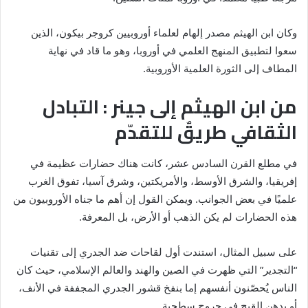
وكان ابن الهيثم مصدر إلهام لعلماء أوروبيين كروجر بيكون، الذين
سعوا لتطبيق المنهج العلمي في أوروبا، وهو ما قاد في نهاية
المطاف إلى الثورة العلمية الأوروبية.
من ابن الهيثم إلى جينر : التبادل
الثقافي طريقٌ للتقدّم
في مطلع القرن السادس عشر، كانت هناك حضارات عظيمة في
إفريقيا، والشرق الأوسط، والأمريكتين، وشرق آسيا، تفوق الغرب
علميًا في بعض الجوانب. ويمكن القول إن أهم ما جناه الأوروبيون من
هذه الحضارات لم يكن الذهب أو الأرض، بل المعرفة.
على سبيل المثال، استندت أول لقاحات ضد الجدري إلى تقنيات
“التجدير” التي ظهرت في الصين والهند والعالم الإسلامي، حيث كان
الناس يُحصّنون أنفسهم إما بنفخ قشور الجدري المجففة في الأنف،
أو بدهن القيح في جروح سطحية.