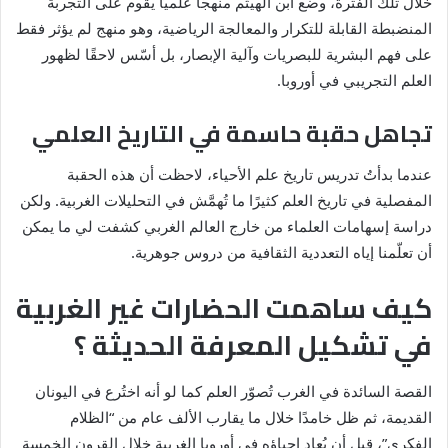
خلال تلك الفترة، وضع ابن الهيثم منهجًا علميًا يقوم على التجربة
المنضبطة القابلة للتكرار والمعالجة الرياضية، وهو منهج لم يؤثر فقط
على فهم البشرية للبصريات وآلية الإبصار، بل أسّس لاحقًا لظهور
العلم التجريبي في أوروبا.
تجاهل حقبة حاسمة في التاريخ العلمي
عندما بدأتُ تدريس تاريخ علم الأحياء، لاحظت أن هذه الحقبة
المفصلية في تاريخ العلم كثيرًا ما تُهمَّش في التحليلات الغربية. ولكن
دراسة إسهامات العلماء من خارج العالم الغربي كشفت لي ما يمكن
أن تعلّمنا إياه التعددية الثقافية من دروس جوهرية.
كيف ساهمت الحضارات غير الغربية
في تشكيل المعرفة الحديثة ؟
القصة السائدة في الغرب تُصوّر العلم كما لو أنه اختُرع في اليونان
القديمة، ثم ظل خامدًا خلال ما يقارب الألف عام من “الظلام
الفكري”، قبل أن يُعاد إحياؤه في أوروبا الغربية خلال القرون الخمسة