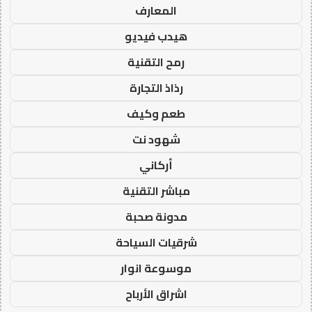
المعارف
هيدب فيديو
رمح التقنية
رذاذ التجارة
طعم وكيف
شهود نت
أركاني
مباشر التقنية
مدونة صحبة
شرقيات السياحة
موسوعة انوار
اشراق الأرباح