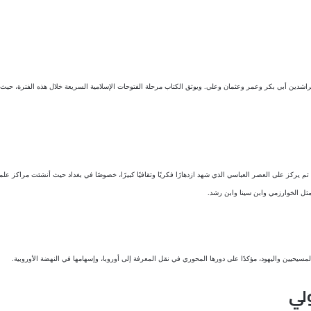
لفاء الراشدين أبي بكر وعمر وعثمان وعلي. ويوثق الكتاب مرحلة الفتوحات الإسلامية السريعة خلال هذه الفترة،
ثم يركز على العصر العباسي الذي شهد ازدهارًا فكريًا وثقافيًا كبيرًا، خصوصًا في بغداد حيث أنشئت مراكز عل
ن مثل الخوارزمي وابن سينا وابن رشد.
يحيين واليهود، مؤكدًا على دورها المحوري في نقل المعرفة إلى أوروبا، وإسهامها في النهضة الأوروبية.
لي