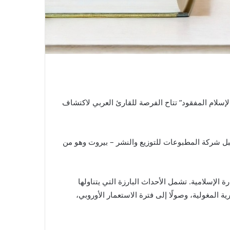
لإسلام المفقود” تتاح الفرصة للقارئ العربي لاكتشاف
اب “تاريخ الإسلام المفقود ..مطالبة باسترداد الحضارة الإسلامية من الماضي” صدرت في عام 2025م من قبل شركة المطبوعات للتوزيع والنشر – بيروت وهو من
الإسلامية. تشمل الأحداث البارزة التي يتناولها
ة المغولية، وصولًا إلى فترة الاستعمار الأوروبي،