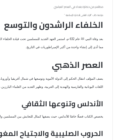
مظاهر من حضارة بغداد في العصر العباسي
مراجعة كتاب “التراث العلمي للحضارة الإسلامية “
الخلفاء الراشدون والتوسع
بعد وفاة النبي
ﷺ
عام 632 م، استمر العهد الجديد للمسلمين تحت قيادة الخ
مما أدى إلى إنشاء واحدة من أكبر الإمبراطوريات في التاريخ.
العصر الذهبي
يصف المؤلف انتقال الحكم إلى الدولة الأموية وتوسعها في شمال أفريقيا وأوروبا، 
اللغات اليونانية والفارسية والهندية إلى العربية، وظهر العديد من العلماء البارزي
الأندلس وتنوعها الثقافي
يخصص الكتاب فصلًا خاصًا للأندلس، حيث يصفها كمثال للتعايش بين المسلمين والمس
الحروب الصليبية والاجتياح المغو