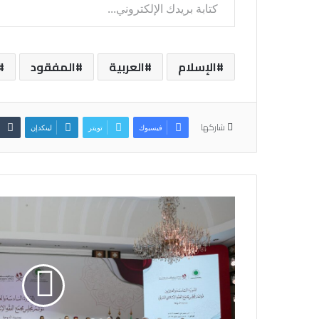
الإسلام
العربية
المفقود
شاركها
فيسبوك
تويتر
لينكدإن