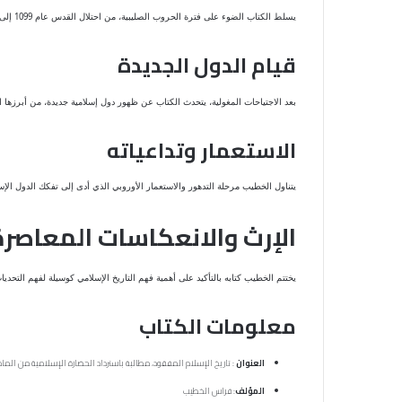
يسلط الكتاب الضوء على فترة الحروب الصليبية، من احتلال القدس عام 1099 إلى تحريرها على يد صلاح الدين الأيوبي عام 1187. كما يصف الاجتياح المغولي المدمر للعالم الإسلامي، خصوصًا سقوط بغداد عام 1258 وتأثيراته المدمرة.
قيام الدول الجديدة
بعد الاجتياحات المغولية، يتحدث الكتاب عن ظهور دول إسلامية جديدة، من أبرزها
الاستعمار وتداعياته
يتناول الخطيب مرحلة التدهور والاستعمار الأوروبي الذي أدى إلى تفكك الدول الإسلا
الإرث والانعكاسات المعاصرة
يختتم الخطيب كتابه بالتأكيد على أهمية فهم التاريخ الإسلامي كوسيلة لفهم التحدي
معلومات الكتاب
العنوان
: تاريخ الإسلام المفقود، مطالبة باسترداد الحضارة الإسلامية من الما
المؤلف
: فراس الخطيب