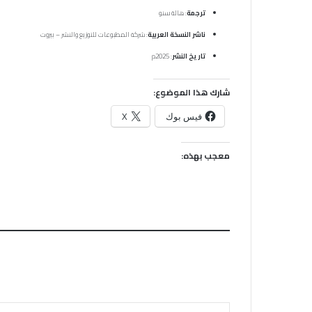
ترجمة
: هالة سنو
ناشر النسخة العربية
: شركة المطبوعات للتوزيع والنشر – بيروت
تاريخ النشر
: 2025م
شارك هذا الموضوع:
فيس بوك
X
معجب بهذه:
كتابة بريدك الإلكتروني...