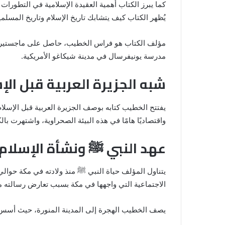
كما يبرز الكتاب أهمية العقيدة الإسلامية في التطورات
يُظهر الكتاب كيف يتشابك تاريخ الإسلام وتاريخ المسل
مؤلف الكتاب هو فراس الخطيب، حاصل على ماجستير في
مدرسة يونيفرسال في مدينة شيكاغو الأمريكية.
شبه الجزيرة العربية قبل الإ
يفتتح الخطيب كتابه بوصف الجزيرة العربية قبل الإسلام 
واقتصاديًا هامًا في هذه البيئة الصحراوية، واشتهرت بال
عهد النبي
ﷺ
ونشأة الإسلام
يتناول المؤلف حياة النبي
ﷺ
منذ ولادته في مكة حوالي عام 570 ميلادية وحتى نزول الوحي عليه في غار حراء. يسلط الضوء على الرسالة التوح
الاجتماعية التي واجهها في مكة بسبب تعارض رسالته مع
يصف الخطيب الهجرة إلى المدينة المنورة، حيث أسس