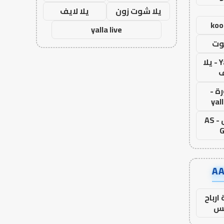
يلا شوت زون
يلا لايف
koo
yalla live
وت
Yalla Live - يلا
ف
ة -
yal
اس جول - AS
G
ارباح
س