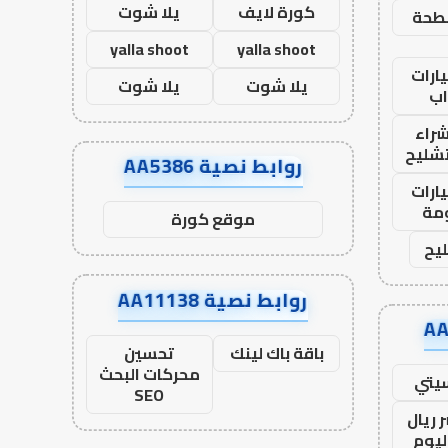
كورة لايف
يلا شوت
طحة
yalla shoot
yalla shoot
ارات
يلا شوت
يلا شوت
ب
راء
تشليح
روابط نصية AA5386
ارات
مة
موقع كورة
يح
روابط نصية AA11138
باقة باك لينك
تحسين
محركات البحث
يتي
SEO
 ريال
ليوم