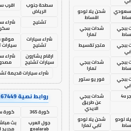
بي
سطحة جنوب
اقرب س
 سعودي
شحن يلا لودو
الرياض
ساط
اقساط
تشليح
شراء سي
 ببجي
شدات ببجي
سكرا
ساط
تمارا
شراء سيارات
موقع ش
 ببجي
متجر تقسيط
تشليح
سيارات 
بي
ارقام يشترون
شراء سي
 ببجي
شدات ببجي
سيارات تشليح
مصدو
ساط
تمارا
شراء سيارات قديمة تشل
 ببجي
فور يو ستور
بي
روابط نصية AA67449
 4u
شدات ببجي
عن طريق
الايدي
كورة 365
كورة س
ا لودو
شحن يلا لودو
جول العرب
بث مباشر
ساط
تابي تمارا
goalarab
مدريد ا