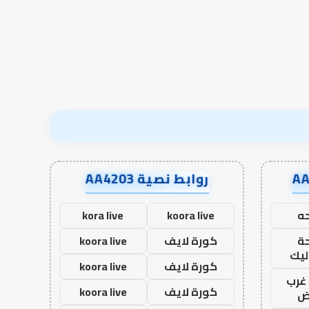
قبل المدرسة إلى نجاح؟
الآخرة
قبل
المدرسة
إلى
نجاح؟
روابط نصية AA4203
ه
koora live
kora live
ة
كورة لايف
koora live
ليك
كورة لايف
koora live
غرب
كورة لايف
koora live
اض