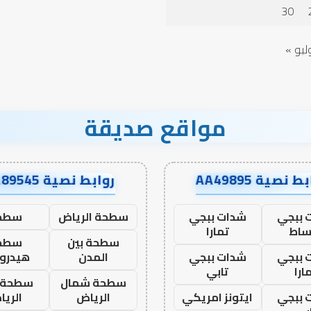
في أدب الخلاف
في
30
أدب
الخلاف
ليو »
مواقع صديقة
ط نصية AA49895
روابط نصية AA89545
 ببجي
شدات ببجي
سطحة الرياض
سطح
ساط
تمارا
سطحة بين
سطح
 ببجي
شدات ببجي
المدن
هيدرو
ارا
تابي
سطحة شمال
سطحة 
 ببجي
ايتونز امريكي
الرياض
الري