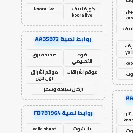
وت
كورة لايف -
koora live
ول -
koora live
kor
لايف
روابط نصية AA35872
ة -
yal
ضوء
صحيفة برق
التعليمي
koo
موقع اشراقات
موقع اشراق
وت
اون لاين
اركان سياحة وسفر
روابط نصية FD781964
ار -
koor
يلا شوت
yalla shoot
وت