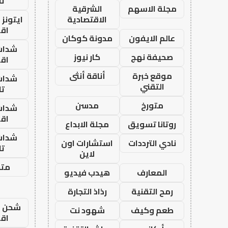
تا
مجلة الاسهم
الشرقية
الاقتصادية
ايتونز
اق
عالم الايفون
مدونة كوكان
شدات
صحيفة نهج
كار نيوز
اق
موقع خبرة
أناقة أنثى
شدات
التقني
تا
متورخ
مدسن
شدات
اق
روتانا تسويق
مجلة الابداع
شدات
نادي الترددات
استشارات اون
تا
لاين
متجر
المعارف
هيدب فيديو
رمح التقنية
رذاذ التجارة
شحن يل
طعم وكيف
شهود نت
اق