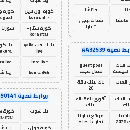
يلا شوت
يلا ش
نا
ماتشا
كورة اون لاين
كورة ج
a goal
- kora onli
ماتشا
شدات ببجي
تمارا
كورة ستار -
سوريا 
kora star
يلا لايف - yalla
يلا كور
ط نصية AA32539
lakora
live
ralive
kora live
 الباك
guest post
الجيست
مقال ضيف
koora 365
يلا ش
العرب
باك لينك باقة
20
روابط نصية AA90141
ت الباك
أقوى باقة باك
نك
لينك
يلا شوت
كورة ست
ت با
موقع تجاربنا
a-star
20
تجارب الحياه
كورة جول -
يلا ش