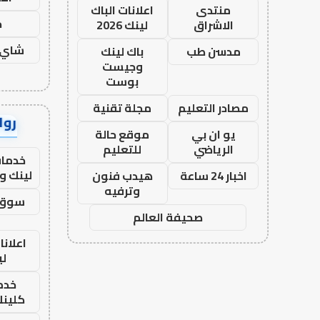
منتدى
اعلانات الباك
ح
الاشراق
لينك 2026
شاي 
مدسن طب
باك لينك
وجيست
بوست
مصادر التعليم
مجلة تقنية
رواب
يو ان بي
موقع حالة
الرياضي
للتعليم
خدمات
لينك و
اخبار 24 ساعة
هيدب فنون
وترفيه
سوق 
صحيفة العالم
اعلانا
لي
خدما
كلينك 26