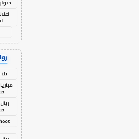
ديوان
اعلان
لي
رواب
يلا
مباريا
مب
ريال 
مب
shoot
ريال 