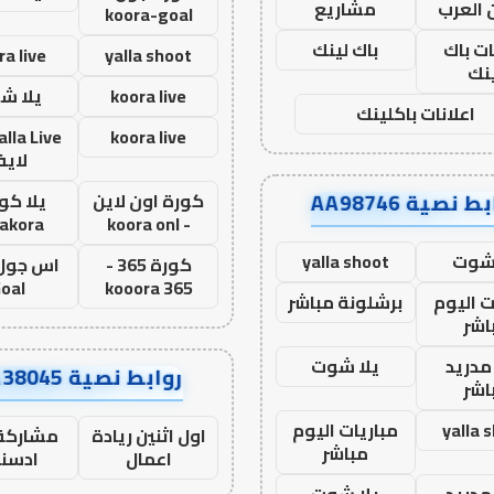
 العرب
مشاريع
koora-goal
ات باك
باك لينك
ra live
yalla shoot
نك
koora live
يلا ش
اعلانات باكلينك
koora live
لاي
ط نصية AA98746
كورة اون لاين
يلا كور
lakora
- koora onl
 شوت
yalla shoot
كورة 365 -
oal
kooora 365
ت اليوم
برشلونة مباشر
اشر
مدريد
يلا شوت
روابط نصية AA38045
اشر
yalla 
مباريات اليوم
اول اثنين ريادة
مشاركة 
مباشر
اعمال
ادسن
مدريد
يلا شوت