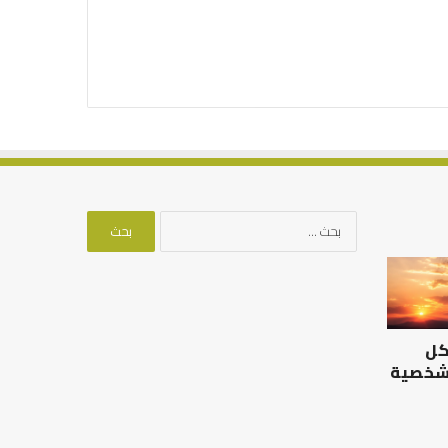
البحث
عن:
الرصيد
التوازن
التربوي
بين
والطفولة
عمل
المبكرة
الدنيا
كل
..
وطلب
كيف
الآخرة
 شخصية
نترجم
الرصيد التربوي والطفولة
خبرات
المبكرة .. كيف نترجم خبرات ما
التوازن بين عمل الدن
ما