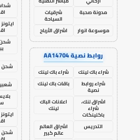
أركاني
مباشر التقنية
شدات
اق
مدونة صحبة
شرقيات
السياحة
ايتونز
اق
موسوعة انوار
اشراق الأرباح
شحن 
بب
روابط نصية AA14704
شحن يل
شراء باك لينك
شراء باك لينك
شراء روابط
باقات باك لينك
شعبية
نصية
بلاي
اشراق لنك،
اعلانات الباك
ست
شراء
لينك
ايتونز
باكلينكات
اق
التدريس
اشراق العالم
شحن يل
عالم كبير
اق