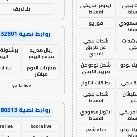
 ببجي
ايتونز امريكي
يلا لايف
ساط
اقساط
 سعودي
فور يو
ساط
روابط نصية AA32801
شدات
شدات ببجي
جي
عن طريق
ريال مدريد
برشلونة 
الايدي
مباشر اليوم
اليو
ا لودو
شحن لودو عن
مباريات اليوم
يلا لا
طريق الايدي
مباشر
 ببجي
بطاقات ايتونز
yalla live
ستيشن
شدات ببجي
ور
اقساط
روابط نصية AA80513
 امريكي
ايتونز سعودي
ساط
اقساط
ra live
koora live
ا لودو
حناء شعر
ساط