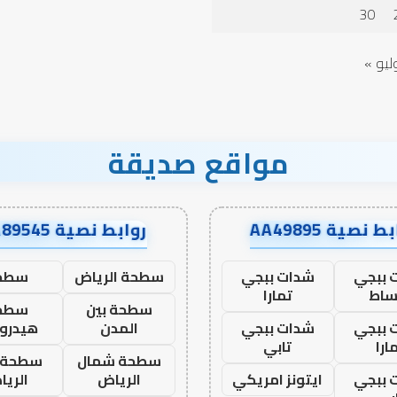
الدعاء
30
ليو »
مواقع صديقة
ط نصية AA49895
روابط نصية AA89545
 ببجي
شدات ببجي
سطحة الرياض
سطح
ساط
تمارا
سطحة بين
سطح
 ببجي
شدات ببجي
المدن
هيدرو
ارا
تابي
سطحة شمال
سطحة 
 ببجي
ايتونز امريكي
الرياض
الري