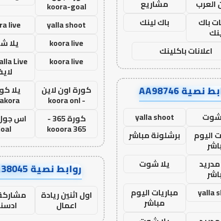
 العرب
مشاريع
koora-goal
ات باك
باك لينك
ra live
yalla shoot
نك
koora live
يلا ش
اعلانات باكلينك
koora live
لاي
ط نصية AA98746
كورة اون لاين
يلا كور
lakora
- koora onl
 شوت
yalla shoot
كورة 365 -
oal
kooora 365
ت اليوم
برشلونة مباشر
اشر
مدريد
يلا شوت
روابط نصية AA38045
اشر
yalla 
مباريات اليوم
اول اثنين ريادة
مشاركة 
مباشر
اعمال
ادسن
مدريد
يلا شوت