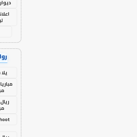
ديوان
اعلان
لي
رواب
يلا
مباريا
مب
ريال 
مب
shoot
ريال 