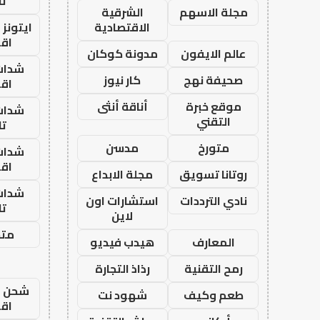
تا
مجلة الاسهم
الشرقية
الاقتصادية
ايتونز
اق
عالم الايفون
مدونة كوكان
شدات
صحيفة نهج
كار نيوز
اق
موقع خبرة
أناقة أنثى
شدات
التقني
تا
متورخ
مدسن
شدات
اق
روتانا تسويق
مجلة الابداع
شدات
نادي الترددات
استشارات اون
تا
لاين
متجر
المعارف
هيدب فيديو
رمح التقنية
رذاذ التجارة
شحن يل
طعم وكيف
شهود نت
اق