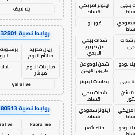
 ببجي
ايتونز امريكي
يلا لايف
ساط
اقساط
 سعودي
فور يو
ساط
روابط نصية AA32801
شدات
شدات ببجي
جي
عن طريق
ريال مدريد
برشلونة 
الايدي
مباشر اليوم
اليو
ا لودو
شحن لودو عن
مباريات اليوم
يلا لا
طريق الايدي
مباشر
 ببجي
بطاقات ايتونز
yalla live
ستيشن
شدات ببجي
ور
اقساط
روابط نصية AA80513
 امريكي
ايتونز سعودي
ساط
اقساط
ra live
koora live
ا لودو
حناء شعر
ساط