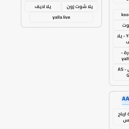
يلا شوت زون
يلا لايف
koo
yalla live
وت
Yalla Live - يلا
ف
ة -
yal
اس جول - AS
G
ارباح
س