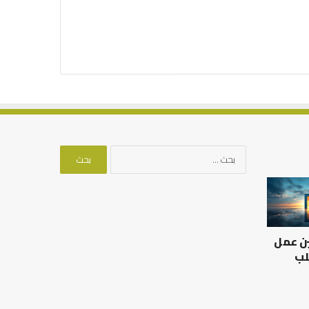
البحث
عن:
العلاقة
من
العلمية
أدبيات
بين
تحمل
الإمام
المسؤلية
ين عمل
مالك
–
والليث
إسلام
لب
بن
أون
العلاقة العلمية بين الإمام
سعد:
لاين
مالك والليث بن سعد: نموذج
من أدبيات تحمل المس
نموذج