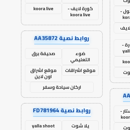
وت
كورة لايف -
koora live
ول -
koora live
kor
لايف
روابط نصية AA35872
ة -
yal
ضوء
صحيفة برق
التعليمي
koo
موقع اشراقات
موقع اشراق
وت
اون لاين
اركان سياحة وسفر
روابط نصية FD781964
ار -
koor
يلا شوت
yalla shoot
وت