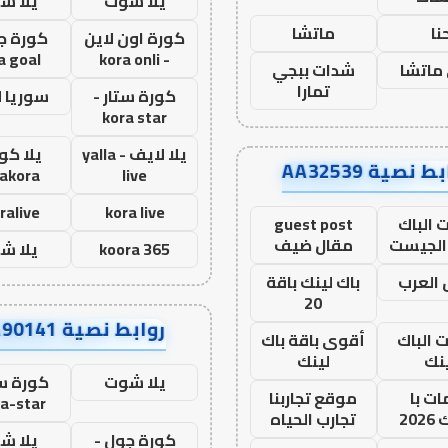
يلا شوت
يلا ش
نا
ماتشا
كورة اون لاين
كورة ج
a goal
- kora onli
ماتشا
شدات ببجي
تمارا
كورة ستار -
سوريا 
kora star
يلا لايف - yalla
يلا كور
ط نصية AA32539
lakora
live
ralive
kora live
 الباك
guest post
الجيست
مقال ضيف
koora 365
يلا ش
العرب
باك لينك باقة
20
روابط نصية AA90141
ت الباك
أقوى باقة باك
نك
لينك
يلا شوت
كورة ست
ت با
موقع تجاربنا
a-star
20
تجارب الحياه
كورة جول -
يلا ش