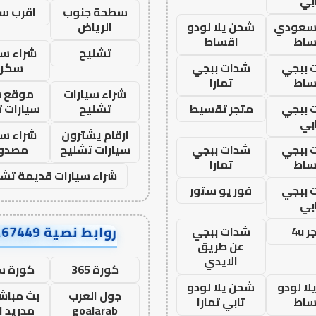
بي
سطحة جنوب
اقرب س
 سعودي
شحن يلا لودو
الرياض
ساط
اقساط
تشليح
شراء سي
 ببجي
شدات ببجي
سكرا
ساط
تمارا
شراء سيارات
موقع ش
 ببجي
متجر تقسيط
تشليح
سيارات 
بي
ارقام يشترون
شراء سي
 ببجي
شدات ببجي
سيارات تشليح
مصدو
ساط
تمارا
شراء سيارات قديمة تشل
 ببجي
فور يو ستور
بي
روابط نصية AA67449
 4u
شدات ببجي
عن طريق
الايدي
كورة 365
كورة س
ا لودو
شحن يلا لودو
جول العرب
بث مباشر
ساط
تابي تمارا
goalarab
مدريد ا