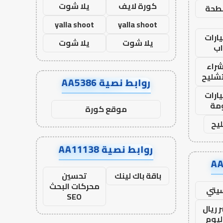
كورة لايف
يلا شوت
طحة
yalla shoot
yalla shoot
ارات
يلا شوت
يلا شوت
ب
راء
تشليح
روابط نصية AA5386
ارات
مة
موقع كورة
يح
روابط نصية AA11138
باقة باك لينك
تحسين
محركات البحث
يتي
SEO
 ريال
ليوم