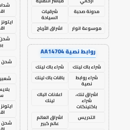
أركاني
مباشر التقنية
شدات
اق
مدونة صحبة
شرقيات
السياحة
ايتونز
اق
موسوعة انوار
اشراق الأرباح
شحن 
بب
روابط نصية AA14704
شحن يل
شراء باك لينك
شراء باك لينك
شراء روابط
باقات باك لينك
شعبية
نصية
بلاي
اشراق لنك،
اعلانات الباك
ست
شراء
لينك
ايتونز
باكلينكات
اق
التدريس
اشراق العالم
شحن يل
عالم كبير
اق