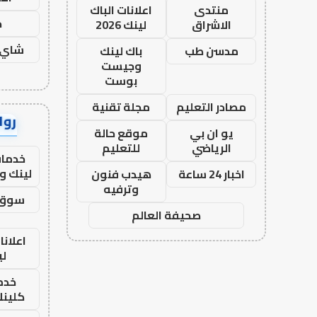
منتدى
اعلانات الباك
ح
الاشراق
لينك 2026
شاي 
مدسن طب
باك لينك
وجيست
بوست
مصادر التعليم
مجلة تقنية
رواب
يو ان بي
موقع حالة
الرياضي
للتعليم
خدمات
لينك و
اخبار 24 ساعة
هيدب فنون
وترفيه
سوق 
صحيفة العالم
اعلانا
لي
خدما
كلينك 26