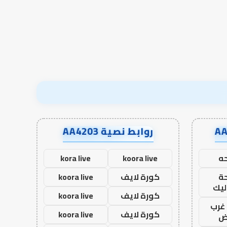
في أدب الخلاف
إسلام أون لاين
في
أدب
الخلاف
روابط نصية AA4203
ه
koora live
kora live
ة
كورة لايف
koora live
ليك
كورة لايف
koora live
غرب
كورة لايف
koora live
اض