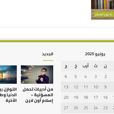
ما يهم المسلم
يونيو 2025
الجديد
ن
ث
أرب
خ
ج
أهم
أسباب
6
5
4
3
2
عدم
استجابة
13
12
11
10
9
من أدبيات تحمل
التوازن ب
الدعاء
المسؤلية –
الدنيا وط
20
19
18
17
16
إسلام أون لاين
الآخرة
27
26
25
24
23
 العبادات شخصية
أهم أسباب عدم استجابة