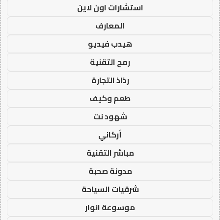
استشارات اون لاين
المعارف
هيدب فيديو
رمح التقنية
رذاذ التجارة
طعم وكيف
شهود نت
أركاني
مباشر التقنية
مدونة صحبة
شرقيات السياحة
موسوعة انوار