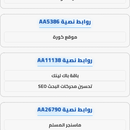
روابط نصية AA5386
موقع كورة
روابط نصية AA11138
باقة باك لينك
تحسين محركات البحث SEO
روابط نصية AA26790
ماسنجر المسلم