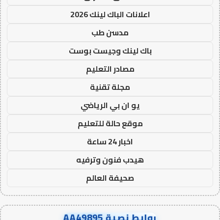
اعلانات الباك لينك 2026
مدسن طب
باك لينك وجيست بوست
مصادر التعليم
مجلة تقنية
يو ان بي الرياضي
موقع حالة للتعليم
اخبار 24 ساعة
هيدب فنون وترفيه
صحيفة العالم
روابط نصية AA49895