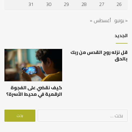
31
30
29
28
27
26
« يونيو
أغسطس »
الجديد
قل نزله روح القدس من ربك
بالحق
كيف نقضي على الفجوة
الرقمية في محيط الأسرة؟
البحث
عن: