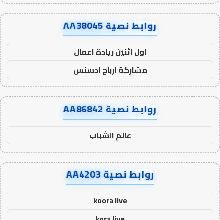
روابط نصية AA38045
اول اثنين ريادة اعمال
مشاركة ارباح ادسنس
روابط نصية AA86842
عالم الشباب
روابط نصية AA4203
koora live
kora live