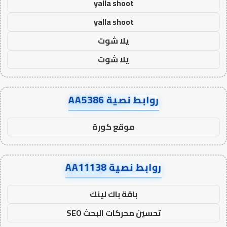
yalla shoot
yalla shoot
يلا شوت
يلا شوت
روابط نصية AA5386
موقع كورة
روابط نصية AA11138
باقة باك لينك
تحسين محركات البحث SEO