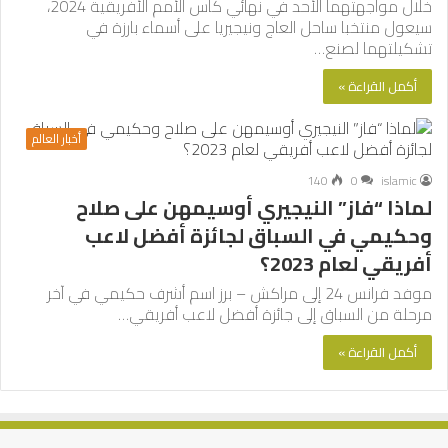
خلال مواجهتهما الأحد في نهائي كأس الأمم الأفريقية 2024،
سيعول منتخبا ساحل العاج ونيجيريا على أسماء بارزة في
تشكيلتهما لصنع…
أكمل القراءة »
أخبار العالم
140
0
islamic
لماذا “فاز” النيجيري أوسيمهن على صلاح
وحكيمي في السباق لجائزة أفضل لاعب
أفريقي لعام 2023؟
موفد فرانس 24 إلى مراكش – برز اسم أشرف حكيمي في آخر
مرحلة من السباق إلى جائزة أفضل لاعب أفريقي…
أكمل القراءة »