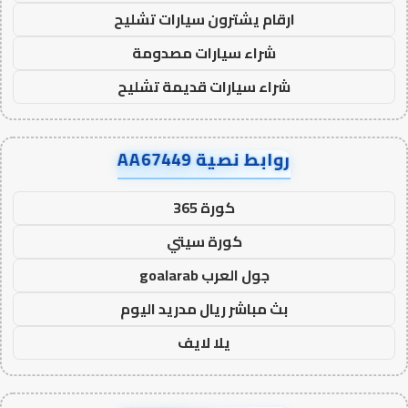
ارقام يشترون سيارات تشليح
شراء سيارات مصدومة
شراء سيارات قديمة تشليح
روابط نصية AA67449
كورة 365
كورة سيتي
جول العرب goalarab
بث مباشر ريال مدريد اليوم
يلا لايف