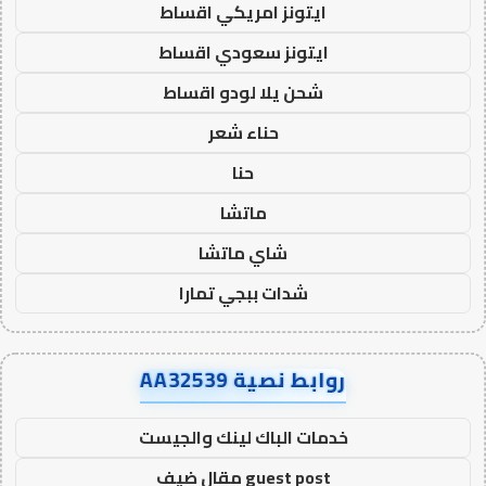
ايتونز امريكي اقساط
ايتونز سعودي اقساط
شحن يلا لودو اقساط
حناء شعر
حنا
ماتشا
شاي ماتشا
شدات ببجي تمارا
روابط نصية AA32539
خدمات الباك لينك والجيست
guest post مقال ضيف