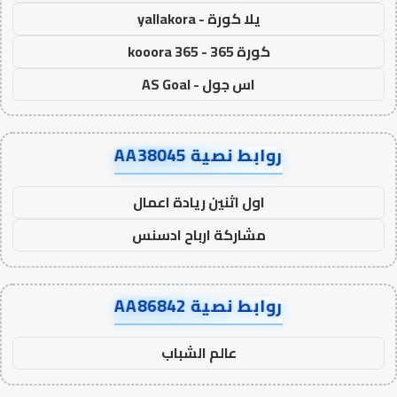
يلا كورة - yallakora
كورة 365 - kooora 365
اس جول - AS Goal
روابط نصية AA38045
اول اثنين ريادة اعمال
مشاركة ارباح ادسنس
روابط نصية AA86842
عالم الشباب