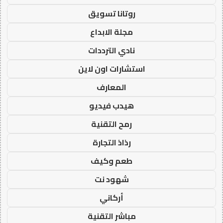
روتانا تسويق
مجلة الابداع
نادي الترددات
استشارات اون لاين
المعارف
هيدب فيديو
رمح التقنية
رذاذ التجارة
طعم وكيف
شهود نت
أركاني
مباشر التقنية