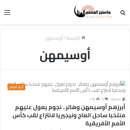
بحث
الق
عن
الرئيسية
/
أوسيمهن
أوسيمهن
أخبار العالم
118
0
islamic
أبرزهم أوسيمهن وهالر.. نجوم يعول عليهم
منتخبا ساحل العاج ونيجيريا لانتزاع لقب كأس
الأمم الأفريقية