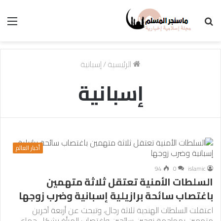
بحث
الق
عن
الرئيسية
/
إسبانية
إسبانية
أخبار العالم
94
0
islamic
السلطات الأمنية تعتقل ثلاثة متهمين
باغتصاب سائحة برازيلية إسبانية وضرب زوجها
اعتقلت السلطات الهندية ثلاثة رجال، وتبحث عن أربعة آخرين
متهمين بمهاجمة زوجين سائحين واغتصاب المرأة بشكل جماعي.