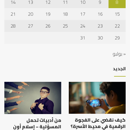
14
13
12
11
10
9
8
21
20
19
18
17
16
15
28
27
26
25
24
23
22
31
30
29
« يوليو
الجديد
كيف نقضي على الفجوة
من أدبيات تحمل
الرقمية في محيط الأسرة؟
المسؤلية – إسلام أون