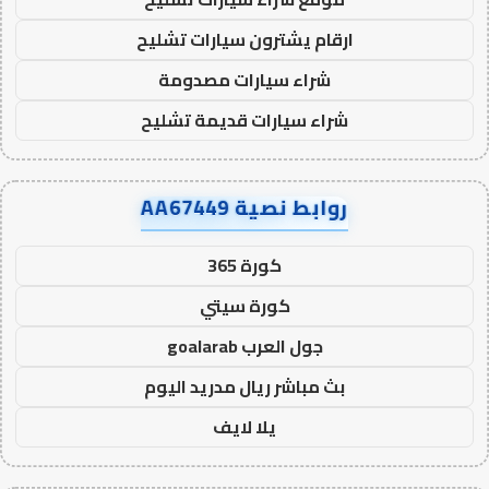
ارقام يشترون سيارات تشليح
شراء سيارات مصدومة
شراء سيارات قديمة تشليح
روابط نصية AA67449
كورة 365
كورة سيتي
جول العرب goalarab
بث مباشر ريال مدريد اليوم
يلا لايف