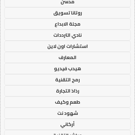
مدسن
روتانا تسويق
مجلة الابداع
نادي الترددات
استشارات اون لاين
المعارف
هيدب فيديو
رمح التقنية
رذاذ التجارة
طعم وكيف
شهود نت
أركاني