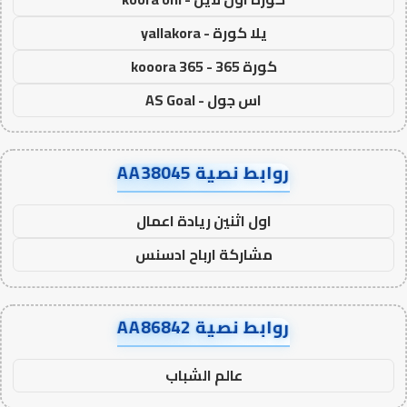
يلا كورة - yallakora
كورة 365 - kooora 365
اس جول - AS Goal
روابط نصية AA38045
اول اثنين ريادة اعمال
مشاركة ارباح ادسنس
روابط نصية AA86842
عالم الشباب