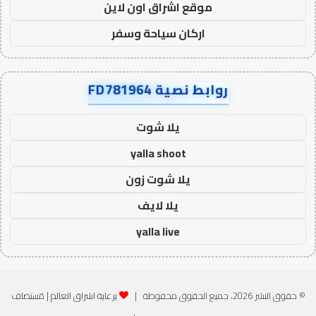
موقع اشراق اون لاين
اركان سياحة وسفر
روابط نصية FD781964
يلا شوت
yalla shoot
يلا شوت زون
يلا لايف
yalla live
© حقوق النشر 2026، جميع الحقوق محفوظة |
برعاية اشراق العالم
| مُستضاف