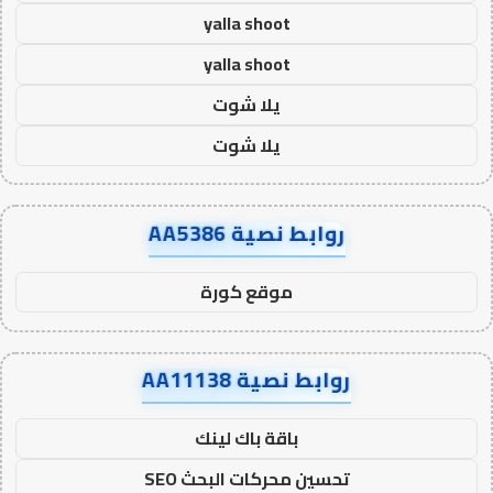
yalla shoot
yalla shoot
يلا شوت
يلا شوت
روابط نصية AA5386
موقع كورة
روابط نصية AA11138
باقة باك لينك
تحسين محركات البحث SEO