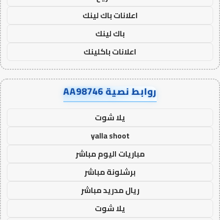
اعلانات باك لينك
باك لينك
اعلانات باكلينك
روابط نصية AA98746
يلا شوت
yalla shoot
مباريات اليوم مباشر
برشلونة مباشر
ريال مدريد مباشر
يلا شوت