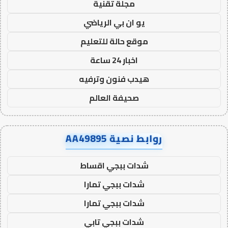
مجلة تقنية
يو ان بي الرياضي
موقع حالة للتعليم
اخبار 24 ساعة
هيدب فنون وترفيه
صحيفة العالم
روابط نصية AA49895
شدات ببجي اقساط
شدات ببجي تمارا
شدات ببجي تمارا
شدات ببجي تابي