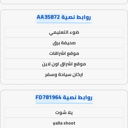
روابط نصية AA35872
ضوء التعليمي
صحيفة برق
موقع اشراقات
موقع اشراق اون لاين
اركان سياحة وسفر
روابط نصية FD781964
يلا شوت
yalla shoot