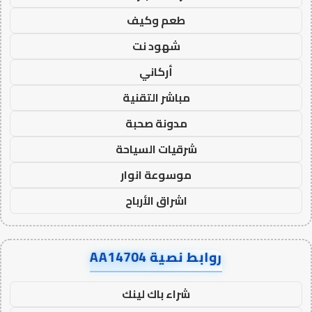
طعم وكيف
شهود نت
أركاني
مباشر التقنية
مدونة صحبة
شرقيات السياحة
موسوعة انوار
اشراق الأرباح
روابط نصية AA14704
شراء باك لينك