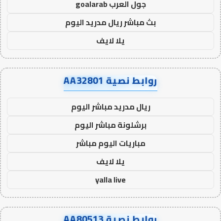
جول العرب goalarab
بث مباشر ريال مدريد اليوم
يلا لايف
روابط نصية AA32801
ريال مدريد مباشر اليوم
برشلونة مباشر اليوم
مباريات اليوم مباشر
يلا لايف
yalla live
روابط نصية AA80513