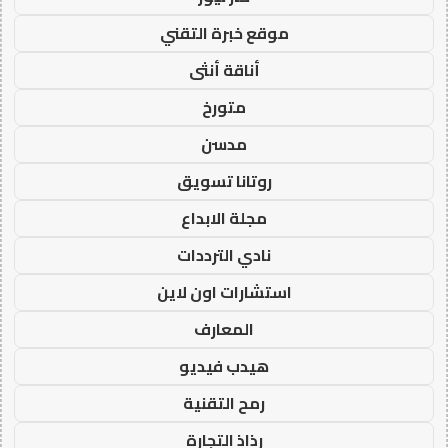
موقع خبرة التقني
أناقة أنثى
متورخ
مدسن
روتانا تسويق
مجلة الابداع
نادي الترددات
استشارات اون لاين
المعارف
هيدب فيديو
رمح التقنية
رذاذ التجارة