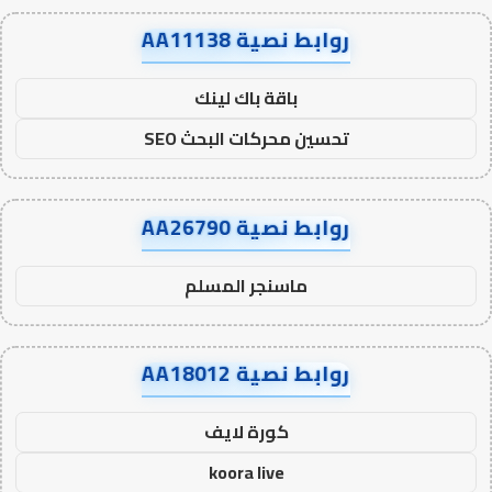
روابط نصية AA11138
باقة باك لينك
تحسين محركات البحث SEO
روابط نصية AA26790
ماسنجر المسلم
روابط نصية AA18012
كورة لايف
koora live