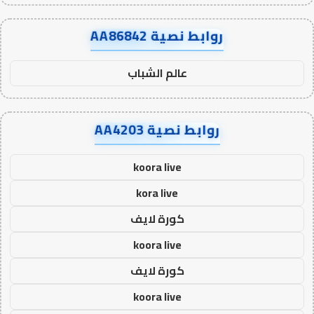
روابط نصية AA86842
عالم الشباب
روابط نصية AA4203
koora live
kora live
كورة لايف
koora live
كورة لايف
koora live