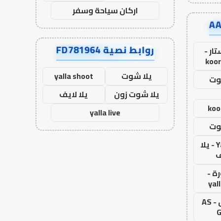
اركان سياحة وسفر
روابط نصية FD781964
ار -
koor
يلا شوت
yalla shoot
وت
يلا شوت زون
يلا لايف
koo
yalla live
وت
Yalla Live - يلا
ف
ة -
yal
اس جول - AS
G