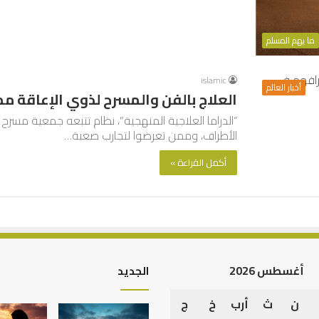
ما يهم المسلم
islamic
أخبار العالم
العلاج بالفن والمسرح لذوي الإعاقة م
“الدراما العلاجية المنهجية”، نظام تتبعه جمعية مسرح
الأطراف، وممن تعرضوا لتجارب صعبة…
أكمل القراءة »
أغسطس 2026
الجديد
ن
ث
أرب
خ
ج
العلاقة