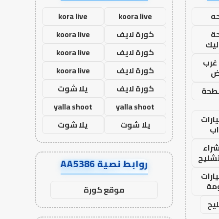
ه
koora live
kora live
ة
كورة لايف
koora live
ليك
كورة لايف
koora live
غرب
كورة لايف
koora live
اض
كورة لايف
يلا شوت
طحة
yalla shoot
yalla shoot
ارات
يلا شوت
يلا شوت
ب
راء
تشليح
روابط نصية AA5386
ارات
مة
موقع كورة
يح