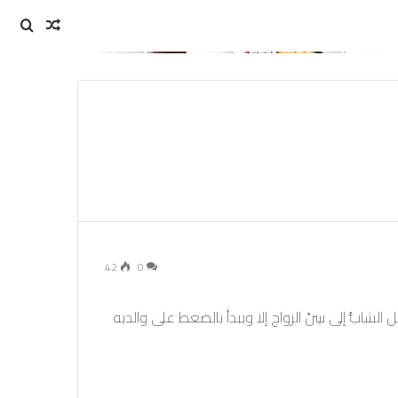
مقال
بحث
عن
عشوائي
42
0
 الشابُّ إلى سِنِّ الزواج إلا ويبدأ بالضغط على والديه