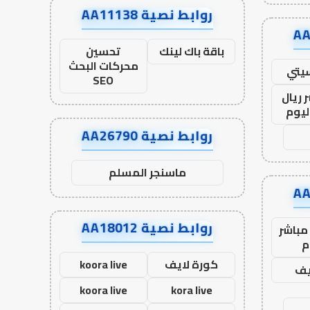
روابط نصية AA11138
باقة باك لينك
تحسين
محركات البحث
يتي
SEO
 ريال
ليوم
روابط نصية AA26790
ماسنجر المسلم
روابط نصية AA18012
مباشر
م
كورة لايف
koora live
يف
koora live
kora live