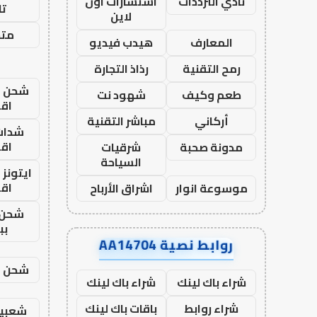
نادي الترددات
استشارات اون
تا
لاين
متجر
المعارف
هيدب فيديو
رمح التقنية
رذاذ التجارة
شحن يل
طعم وكيف
شهود نت
اق
أركاني
مباشر التقنية
شدات
اق
مدونة صحبة
شرقيات
السياحة
ايتونز
اق
موسوعة انوار
اشراق الأرباح
شحن 
بب
روابط نصية AA14704
شحن يل
شراء باك لينك
شراء باك لينك
شراء روابط
باقات باك لينك
شعبية