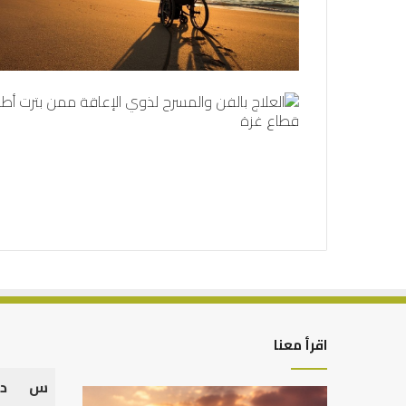
اقرأ معنا
س
د
كيف
أهم