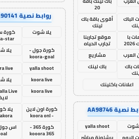
العرب
باك لينك باقة
20
روابط نصية AA90141
ت الباك
أقوى باقة باك
نك
لينك
يلا شوت
كورة ست
ت با
موقع تجاربنا
a-star
20
تجارب الحياه
كورة جول -
يلا ش
 العرب
مشاريع
koora-goal
ات باك
باك لينك
ra live
yalla shoot
نك
koora live
يلا ش
اعلانات باكلينك
koora live
لاي
ط نصية AA98746
كورة اون لاين
يلا كور
lakora
- koora onl
 شوت
yalla shoot
كورة 365 -
oal
kooora 365
ت اليوم
برشلونة مباشر