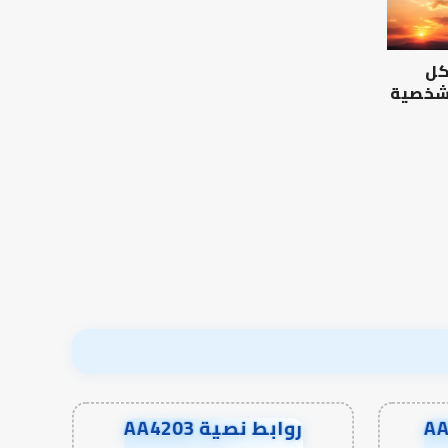
التربوي
بين
والطفولة
عمل
المبكرة
الدنيا
كل
..
وطلب
كيف
الآخرة
 شخصية
نترجم
الرصيد التربوي والطفولة
خبرات
المبكرة .. كيف نترجم خبرات ما
التوازن بين عمل الدن
ما
قبل المدرسة إلى نجاح؟
الآخرة
قبل
المدرسة
إلى
نجاح؟
روابط نصية AA4203