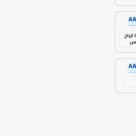
ارباح
س