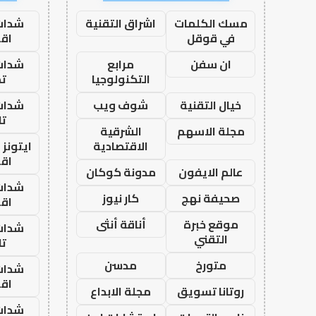
مسك الكلمات
اشراق التقنية
شدات
في قوقل
اق
ان سفن
مرابع
شدات
التكنولوجيا
تم
خيال التقنية
شوف ويب
شدات
تا
مجلة الاسهم
الشرقية
الاقتصادية
ايتونز
اق
عالم الايفون
مدونة كوكان
شدات
صحيفة نهج
كار نيوز
اق
موقع خبرة
أناقة أنثى
شدات
التقني
تا
متورخ
مدسن
شدات
اق
روتانا تسويق
مجلة الابداع
شدات