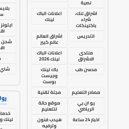
نصية
بلاي
اشراق لنك،
اعلانات الباك
ست
شراء
لينك
ايتونز
باكلينكات
اق
التدريس
اشراق العالم
شحن يل
عالم كبير
اق
منتدى
اعلانات الباك
ح
الاشراق
لينك 2026
شاي 
مدسن طب
باك لينك
وجيست
بوست
مصادر التعليم
مجلة تقنية
رواب
يو ان بي
موقع حالة
الرياضي
للتعليم
خدمات
لينك و
اخبار 24 ساعة
هيدب فنون
وترفيه