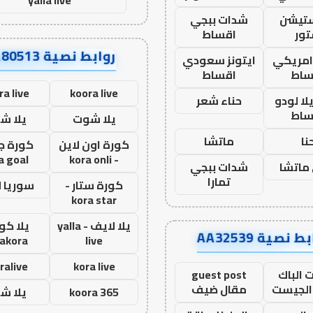
ستيشن
شدات ببجي
ور
اقساط
روابط نصية AA80513
 امريكي
ايتونز سعودي
ساط
اقساط
ra live
koora live
ا لودو
حناء شعر
ساط
يلا شوت
يلا ش
نا
ماتشا
كورة اون لاين
كورة ج
a goal
- kora onli
ماتشا
شدات ببجي
تمارا
كورة ستار -
سوريا 
kora star
يلا لايف - yalla
يلا كور
ط نصية AA32539
lakora
live
ralive
kora live
 الباك
guest post
الجيست
مقال ضيف
koora 365
يلا ش