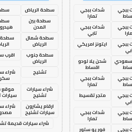
 ببجي
شدات ببجي
سطحة الرياض
سطح
ساط
تمارا
سطحة بين
سطح
 ببجي
شدات ببجي
المدن
هيدرو
ارا
تابي
سطحة شمال
سطحة 
 ببجي
ايتونز امريكي
الرياض
الري
بي
سطحة جنوب
اقرب س
 سعودي
شحن يلا لودو
الرياض
ساط
اقساط
تشليح
شراء سي
 ببجي
شدات ببجي
سكرا
ساط
تمارا
شراء سيارات
موقع ش
 ببجي
متجر تقسيط
تشليح
سيارات 
بي
ارقام يشترون
شراء سي
 ببجي
شدات ببجي
سيارات تشليح
مصدو
ساط
تمارا
شراء سيارات قديمة تشل
 ببجي
فور يو ستور