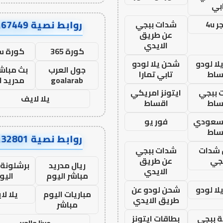
بي
روابط نصية AA67449
 4u
شدات ببجي
عن طريق
الايدي
كورة 365
كورة س
ا لودو
شحن يلا لودو
جول العرب
بث مباشر
ساط
تابي تمارا
goalarab
مدريد ا
 ببجي
ايتونز امريكي
يلا لايف
ساط
اقساط
 سعودي
فور يو
ساط
روابط نصية AA32801
شدات
شدات ببجي
جي
عن طريق
ريال مدريد
برشلونة 
الايدي
مباشر اليوم
اليو
ا لودو
شحن لودو عن
مباريات اليوم
يلا لا
طريق الايدي
مباشر
 ببجي
بطاقات ايتونز
yalla live