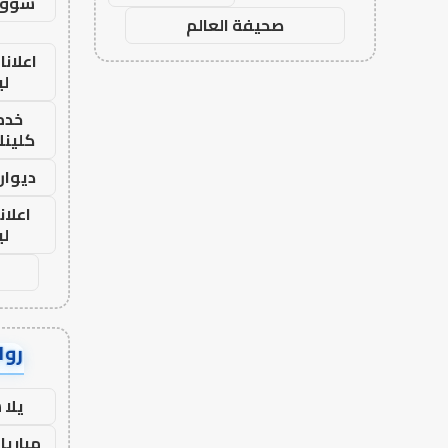
سوق 
صحيفة العالم
اعلانا
لي
خدما
كلينك 26
ديوان
اعلان
لي
رواب
يلا
مباريا