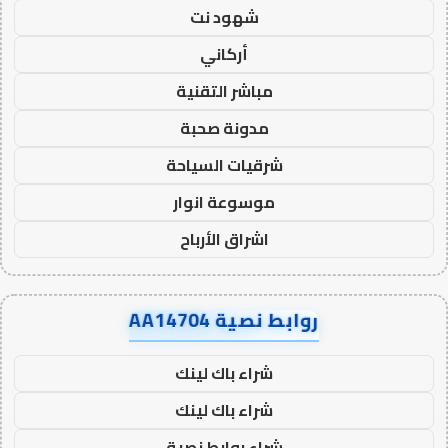
شهود نت
أركاني
مباشر التقنية
مدونة صحبة
شرقيات السياحة
موسوعة انوار
اشراق الأرباح
روابط نصية AA14704
شراء باك لينك
شراء باك لينك
شراء روابط نصية