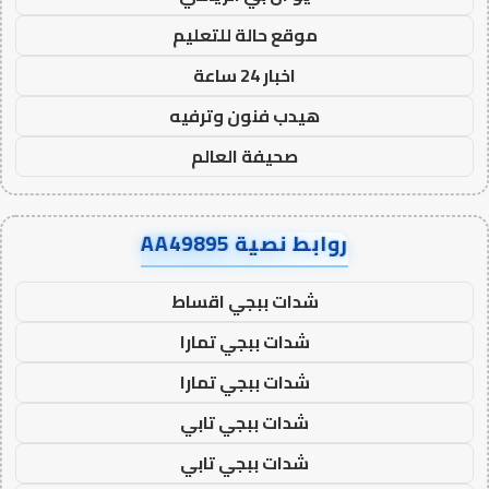
موقع حالة للتعليم
اخبار 24 ساعة
هيدب فنون وترفيه
صحيفة العالم
روابط نصية AA49895
شدات ببجي اقساط
شدات ببجي تمارا
شدات ببجي تمارا
شدات ببجي تابي
شدات ببجي تابي