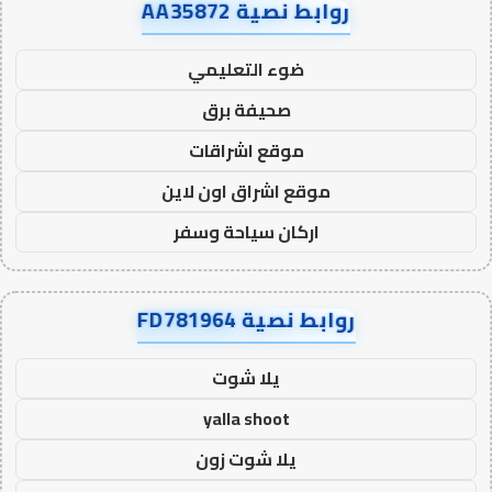
روابط نصية AA35872
ضوء التعليمي
صحيفة برق
موقع اشراقات
موقع اشراق اون لاين
اركان سياحة وسفر
روابط نصية FD781964
يلا شوت
yalla shoot
يلا شوت زون