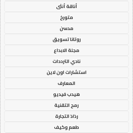
أناقة أنثى
متورخ
مدسن
روتانا تسويق
مجلة الابداع
نادي الترددات
استشارات اون لاين
المعارف
هيدب فيديو
رمح التقنية
رذاذ التجارة
طعم وكيف