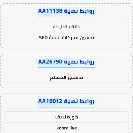
روابط نصية AA11138
باقة باك لينك
تحسين محركات البحث SEO
روابط نصية AA26790
ماسنجر المسلم
روابط نصية AA18012
كورة لايف
koora live