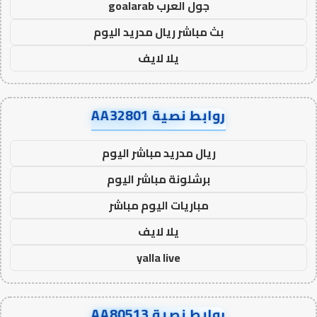
جول العرب goalarab
بث مباشر ريال مدريد اليوم
يلا لايف
روابط نصية AA32801
ريال مدريد مباشر اليوم
برشلونة مباشر اليوم
مباريات اليوم مباشر
يلا لايف
yalla live
روابط نصية AA80513