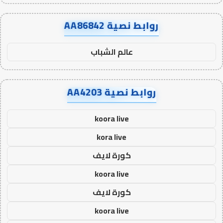
روابط نصية AA86842
عالم الشباب
روابط نصية AA4203
koora live
kora live
كورة لايف
koora live
كورة لايف
koora live