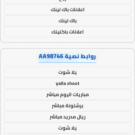
اعلانات باك لينك
باك لينك
اعلانات باكلينك
روابط نصية AA98746
يلا شوت
yalla shoot
مباريات اليوم مباشر
برشلونة مباشر
ريال مدريد مباشر
يلا شوت