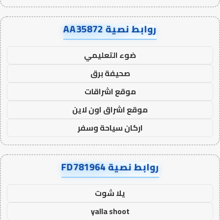
روابط نصية AA35872
ضوء التعليمي
صحيفة برق
موقع اشراقات
موقع اشراق اون لاين
اركان سياحة وسفر
روابط نصية FD781964
يلا شوت
yalla shoot