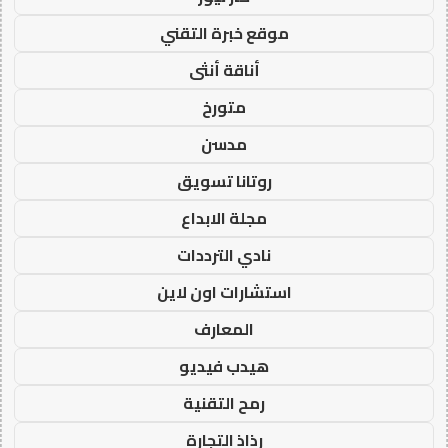
موقع خبرة التقني
أناقة أنثى
متورخ
مدسن
روتانا تسويق
مجلة الابداع
نادي الترددات
استشارات اون لاين
المعارف
هيدب فيديو
رمح التقنية
رذاذ التجارة