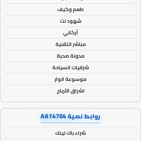
طعم وكيف
شهود نت
أركاني
مباشر التقنية
مدونة صحبة
شرقيات السياحة
موسوعة انوار
اشراق الأرباح
روابط نصية AA14704
شراء باك لينك