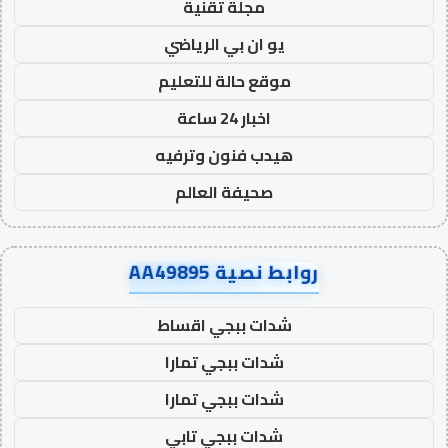
مجلة تقنية
يو ان بي الرياضي
موقع حالة للتعليم
اخبار 24 ساعة
هيدب فنون وترفيه
صحيفة العالم
روابط نصية AA49895
شدات ببجي اقساط
شدات ببجي تمارا
شدات ببجي تمارا
شدات ببجي تابي