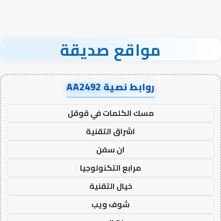
مواقع صديقة
روابط نصية AA2492
مسك الكلمات في قوقل
اشراق التقنية
ان سفن
مرابع التكنولوجيا
خيال التقنية
شوف ويب