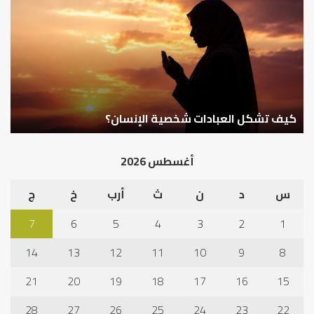
عدم
بين
استجابة
الإ
الدعاء
ما
وال
بن
سع
نم
ا
في
أهم أسباب عدم استجابة الدعاء
ف
أد
الخ
أغسطس 2026
س
د
ن
ث
أرب
خ
ج
7
6
5
4
3
2
1
14
13
12
11
10
9
8
21
20
19
18
17
16
15
28
27
26
25
24
23
22