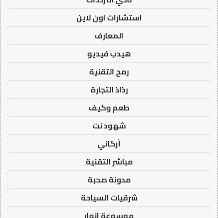
استشارات اون لاين
المعارف
هيدب فيديو
رمح التقنية
رذاذ التجارة
طعم وكيف
شهود نت
أركاني
مباشر التقنية
مدونة صحبة
شرقيات السياحة
موسوعة انوار