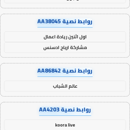
روابط نصية AA38045
اول اثنين ريادة اعمال
مشاركة ارباح ادسنس
روابط نصية AA86842
عالم الشباب
روابط نصية AA4203
koora live