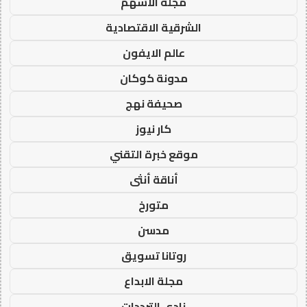
مجلة الاسهم
الشرقية الاقتصادية
عالم الايفون
مدونة كوكان
صحيفة نهج
كار نيوز
موقع خبرة التقني
أناقة أنثى
متورخ
مدسن
روتانا تسويق
مجلة الابداع
نادي الترددات