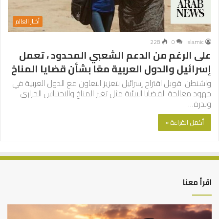
أخبار العالم
228
0
islamic
على الرغم من الدعم الشعبي المحدود ، تعمل
إسرائيل والدول العربية معًا بشأن قضايا المناخ
واشنطن: قوبل اقتراح إسرائيل بتعزيز التعاون مع الدول العربية في
جهود معالجة القضايا البيئية مثل تغير المناخ والاحتباس الحراري
وندرة…
أكمل القراءة »
اقرأ معنا
أهم
الع
أسباب
الع