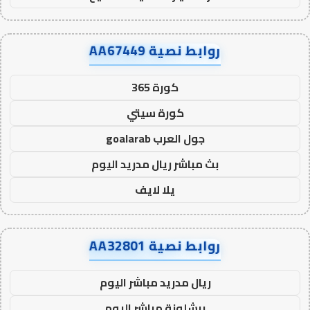
روابط نصية AA67449
كورة 365
كورة سيتي
جول العرب goalarab
بث مباشر ريال مدريد اليوم
يلا لايف
روابط نصية AA32801
ريال مدريد مباشر اليوم
برشلونة مباشر اليوم