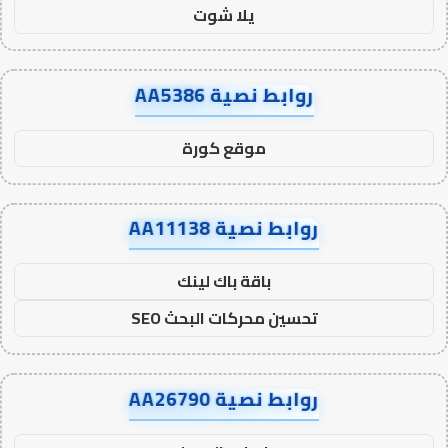
يلا شوت
روابط نصية AA5386
موقع كورة
روابط نصية AA11138
باقة باك لينك
تحسين محركات البحث SEO
روابط نصية AA26790