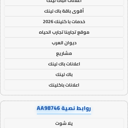
اعلانات الباك لينك
أقوى باقة باك لينك
خدمات با كلينك 2026
موقع تجاربنا تجارب الحياه
ديوان العرب
مشاريع
اعلانات باك لينك
باك لينك
اعلانات باكلينك
روابط نصية AA98746
يلا شوت