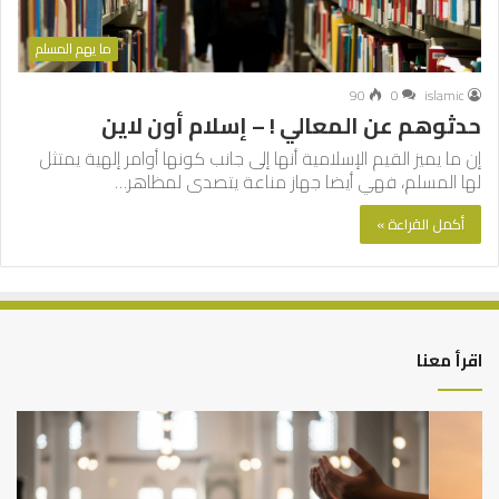
ما يهم المسلم
90
0
islamic
حدثوهم عن المعالي ! – إسلام أون لاين
إن ما يميز القيم الإسلامية أنها إلى جانب كونها أوامر إلهية يمتثل
لها المسلم، فهي أيضا جهاز مناعة يتصدى لمظاهر…
أكمل القراءة »
اقرأ معنا
أهم
الع
أسباب
الع
عدم
بين
استجابة
الإ