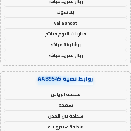
ريال مدريد مباشر
يلا شوت
yalla shoot
مباريات اليوم مباشر
برشلونة مباشر
ريال مدريد مباشر
روابط نصية AA89545
سطحة الرياض
سطحه
سطحة بين المدن
سطحة هيدروليك