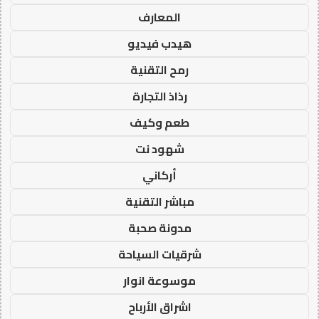
المعارف
هيدب فيديو
رمح التقنية
رذاذ التجارة
طعم وكيف
شهود نت
أركاني
مباشر التقنية
مدونة صحبة
شرقيات السياحة
موسوعة انوار
اشراق الأرباح