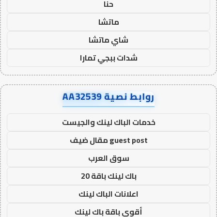
حنا
ماتشا
شاي ماتشا
شدات ببجي تمارا
روابط نصية AA32539
خدمات الباك لينك والجيست
guest post مقال ضيف
سوق العرب
باك لينك باقة 20
اعلانات الباك لينك
أقوى باقة باك لينك