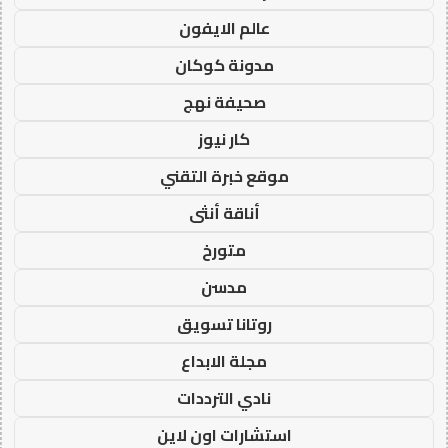
عالم الايفون
مدونة كوكان
صحيفة نهج
كار نيوز
موقع خبرة التقني
أناقة أنثى
متورخ
مدسن
روتانا تسويق
مجلة الابداع
نادي الترددات
استشارات اون لاين