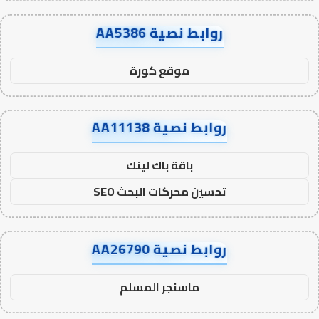
روابط نصية AA5386
موقع كورة
روابط نصية AA11138
باقة باك لينك
تحسين محركات البحث SEO
روابط نصية AA26790
ماسنجر المسلم