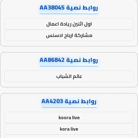
روابط نصية AA38045
اول اثنين ريادة اعمال
مشاركة ارباح ادسنس
روابط نصية AA86842
عالم الشباب
روابط نصية AA4203
koora live
kora live