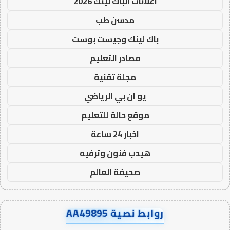
اعلانات الباك لينك 2026
مدسن طب
باك لينك وجيست بوست
مصادر التعليم
مجلة تقنية
يو ان بي الرياضي
موقع حالة للتعليم
اخبار 24 ساعة
هيدب فنون وترفيه
صحيفة العالم
روابط نصية AA49895