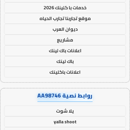
خدمات با كلينك 2026
موقع تجاربنا تجارب الحياه
ديوان العرب
مشاريع
اعلانات باك لينك
باك لينك
اعلانات باكلينك
روابط نصية AA98746
يلا شوت
yalla shoot