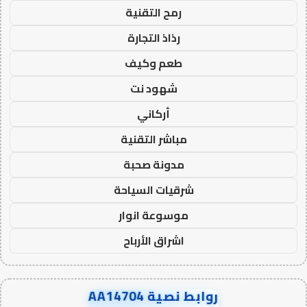
رمح التقنية
رذاذ التجارة
طعم وكيف
شهود نت
أركاني
مباشر التقنية
مدونة صحبة
شرقيات السياحة
موسوعة انوار
اشراق الأرباح
روابط نصية AA14704