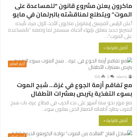
ماكرون يعلن مشروع قانون “للمساعدة على
الموت” ويتطلع لمناقشته بالبرلمان في مايو
أعلن الرئيس الفرنسي إيمانويل ماكرون الأحد، لأول مرة، تأييده
لتشريع جديد يتعلق بإنهاء الحياة، سيسمح لما وصفه “بالمساعدة
على الموت”،…
أكمل القراءة »
أخبار العالم
109
0
islamic
مع تفاقم أزمة الجوع في غزة… شبح الموت
بسوء التغذية يتربص بعشرات الأطفال
مع مرور نحو ستة أشهر على بدء الحرب في قطاع غزة، بات شبح
الموت يطارد أطفاله الصغار الذين يعانون سوء…
أكمل القراءة »
أخبار العالم