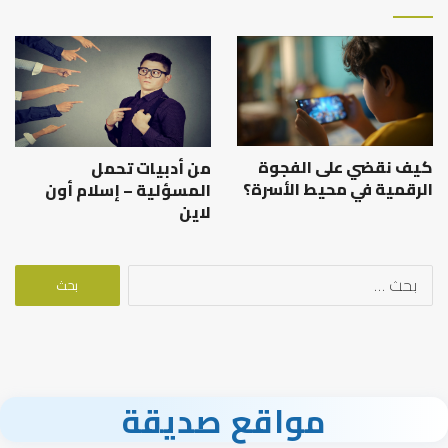
كيف نقضي على الفجوة
من أدبيات تحمل
الرقمية في محيط الأسرة؟
المسؤلية – إسلام أون
لاين
البحث
عن:
مواقع صديقة