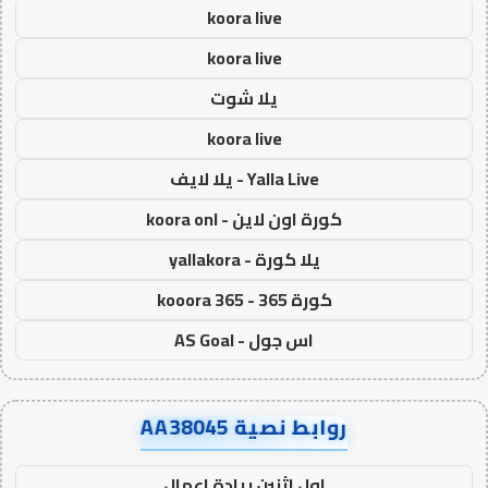
koora live
koora live
يلا شوت
koora live
Yalla Live - يلا لايف
كورة اون لاين - koora onl
يلا كورة - yallakora
كورة 365 - kooora 365
اس جول - AS Goal
روابط نصية AA38045
اول اثنين ريادة اعمال