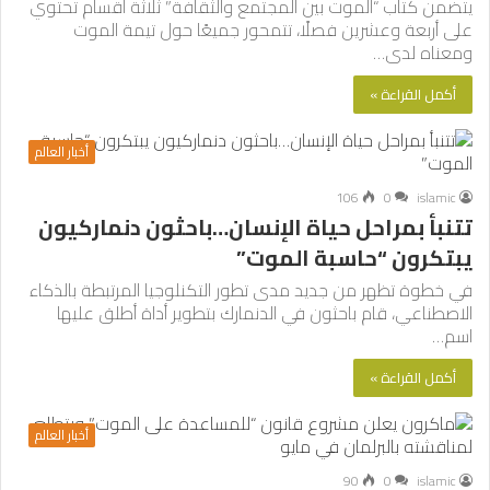
يتضمن كتاب “الموت بين المجتمع والثقافة” ثلاثة أقسام تحتوي
على أربعة وعشرين فصلًا، تتمحور جميعًا حول تيمة الموت
ومعناه لدى…
أكمل القراءة »
أخبار العالم
106
0
islamic
تتنبأ بمراحل حياة الإنسان…باحثون دنماركيون
يبتكرون “حاسبة الموت”
في خطوة تظهر من جديد مدى تطور التكنلوجيا المرتبطة بالذكاء
الاصطناعي، قام باحثون في الدنمارك بتطوير أداة أطلق عليها
اسم…
أكمل القراءة »
أخبار العالم
90
0
islamic