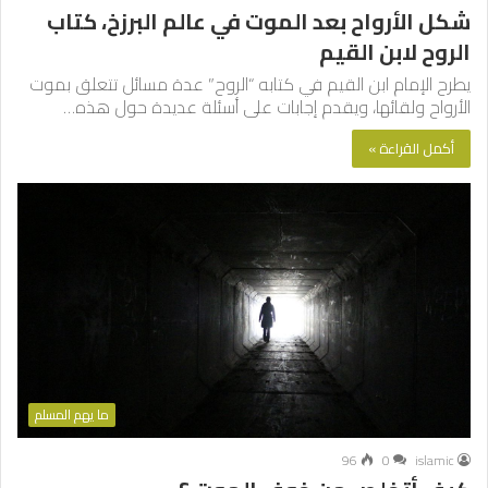
شكل الأرواح بعد الموت في عالم البرزخ، كتاب
الروح لابن القيم
يطرح الإمام ابن القيم في كتابه “الروح” عدة مسائل تتعلق بموت
الأرواح ولقائها، ويقدم إجابات على أسئلة عديدة حول هذه…
أكمل القراءة »
ما يهم المسلم
96
0
islamic