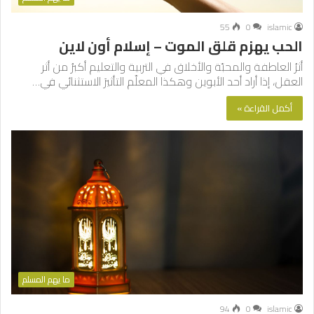
55
0
islamic
الحب يهزم قلق الموت – إسلام أون لاين
أثرُ العاطفة والمحبّة والأخلاق في التربية والتعليم أكبرُ من أثر
العقل، إذا أراد أحد الأبوين وهكذا المعلّم التأثيرَ الاستثنائي في…
أكمل القراءة »
ما يهم المسلم
94
0
islamic