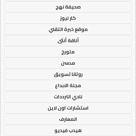
صحيفة نهج
كار نيوز
موقع خبرة التقني
أناقة أنثى
متورخ
مدسن
روتانا تسويق
مجلة الابداع
نادي الترددات
استشارات اون لاين
المعارف
هيدب فيديو