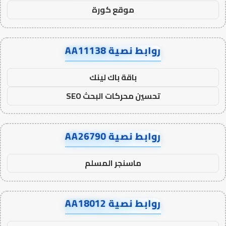
موقع كورة
روابط نصية AA11138
باقة باك لينك
تحسين محركات البحث SEO
روابط نصية AA26790
ماسنجر المسلم
روابط نصية AA18012