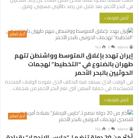
في البحر الأحمر، بعد قليل من رصد طائرتين مسيرتين، وفق…
أكمل القراءة »
أخبار العالم
142
0
islamic
إيران تهدد بإغلاق المتوسط وواشنطن تتهم
طهران بالضلوع في “التخطيط” لهجمات
الحوثيين بالبحر الأحمر
في الوقت الذي يستعد فيه التحالف الذي تقوده الولايات المتحدة
للمساعدة في حماية السفن التي تعبر البحر الأحمر من هجمات…
أكمل القراءة »
أخبار العالم
154
0
islamic
أكثر من 20 دولة تنضم لـ”حارس الازدهار” بقيادة