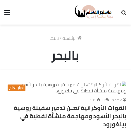
بحث
الق
عن
الرئيسية
/
بالبحر
بالبحر
أخبار العالم
101
0
islamic
القوات الأوكرانية تعلن تدمير سفينة روسية
بالبحر الأسود ومهاجمة منشأة نفطية في
بيلغورود