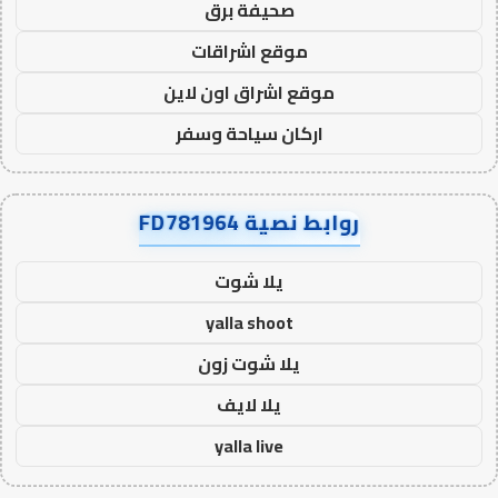
صحيفة برق
موقع اشراقات
موقع اشراق اون لاين
اركان سياحة وسفر
روابط نصية FD781964
يلا شوت
yalla shoot
يلا شوت زون
يلا لايف
yalla live