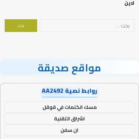
لاين
البحث
عن:
مواقع صديقة
روابط نصية AA2492
مسك الكلمات في قوقل
اشراق التقنية
ان سفن