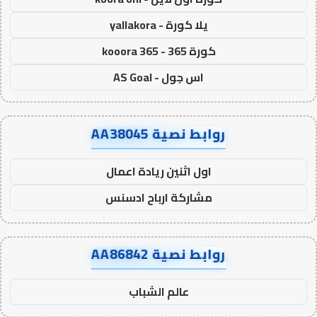
يلا كورة - yallakora
كورة 365 - kooora 365
اس جول - AS Goal
روابط نصية AA38045
اول اثنين ريادة اعمال
مشاركة ارباح ادسنس
روابط نصية AA86842
عالم الشباب