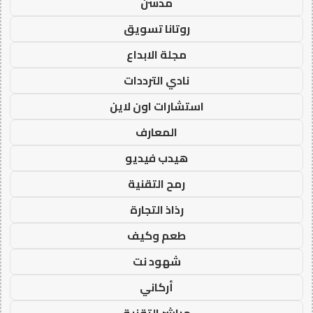
مدسن
روتانا تسويق
مجلة الابداع
نادي الترددات
استشارات اون لاين
المعارف
هيدب فيديو
رمح التقنية
رذاذ التجارة
طعم وكيف
شهود نت
أركاني