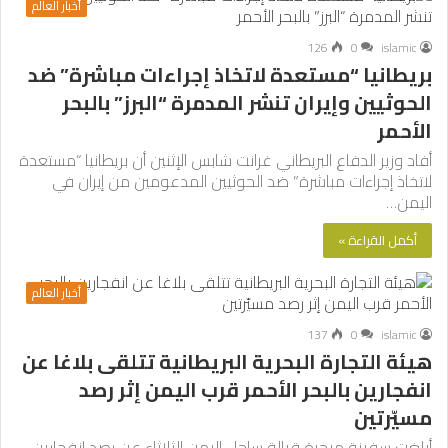
أخبار العالم
126
0
islamic
بريطانيا “مستعدة لاتخاذ إجراءات مباشرة” ضد
الحوثيين وإيران تنشر المدمرة “البرز” بالبحر
الأحمر
أفاد وزير الدفاع البريطاني غرانت شابس الإثنين أن بريطانيا “مستعدة
لاتخاذ إجراءات مباشرة” ضد الحوثيين المدعومين من إيران في
اليمن…
أكمل القراءة »
أخبار العالم
137
0
islamic
هيئة التجارة البحرية البريطانية تتلقى بلاغا عن
انفجارين بالبحر الأحمر قرب اليمن إثر رصد
مسيّرتين
أبلغت سفينة مبحرة قبالة ساحل اليمن الثلاثاء عن رصد انفجارين