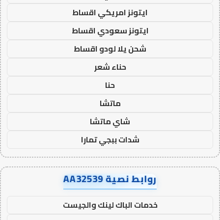
ايتونز امريكي اقساط
ايتونز سعودي اقساط
شحن يلا لودو اقساط
حناء شعر
حنا
ماتشا
شاي ماتشا
شدات ببجي تمارا
روابط نصية AA32539
خدمات الباك لينك والجيست