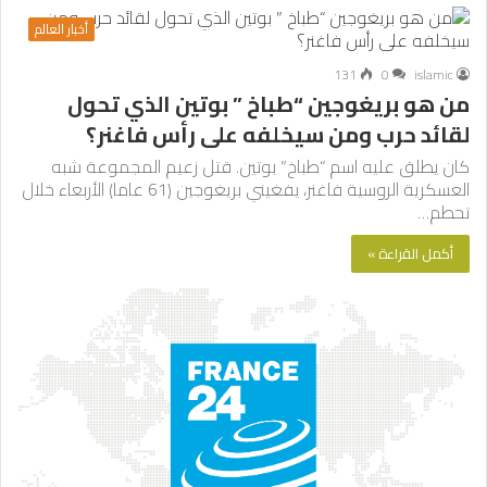
أخبار العالم
131
0
islamic
من هو بريغوجين “طباخ ” بوتين الذي تحول
لقائد حرب ومن سيخلفه على رأس فاغنر؟
كان يطلق عليه اسم “طباخ” بوتين. قتل زعيم المجموعة شبه
العسكرية الروسية فاغنر، يفغيني بريغوجين (61 عاما) الأربعاء خلال
تحطم…
أكمل القراءة »