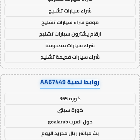
شراء سيارات تشليح
موقع شراء سيارات تشليح
ارقام يشترون سيارات تشليح
شراء سيارات مصدومة
شراء سيارات قديمة تشليح
روابط نصية AA67449
كورة 365
كورة سيتي
جول العرب goalarab
بث مباشر ريال مدريد اليوم