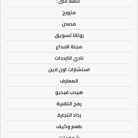
أناقة أنثى
متورخ
مدسن
روتانا تسويق
مجلة الابداع
نادي الترددات
استشارات اون لاين
المعارف
هيدب فيديو
رمح التقنية
رذاذ التجارة
طعم وكيف
شهود نت