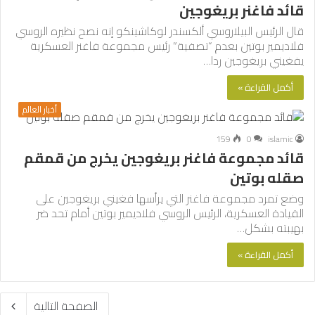
قائد فاغنر بريغوجين
قال الرئيس البيلاروسي ألكسندر لوكاشينكو إنه نصح نظيره الروسي
فلاديمير بوتين بعدم “تصفية” رئيس مجموعة فاغنر العسكرية
يفغيني بريغوجين ردا…
أكمل القراءة »
أخبار العالم
159
0
islamic
قائد مجموعة فاغنر بريغوجين يخرج من قمقم
صقله بوتين
وضع تمرد مجموعة فاغنر التي يرأسها فغيني بريغوجين على
القيادة العسكرية، الرئيس الروسي فلاديمير بوتين أمام تحد ضر
بهيبته بشكل…
أكمل القراءة »
الصفحة التالية