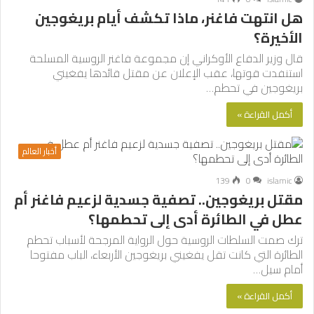
هل انتهت فاغنر، ماذا تكشف أيام بريغوجين
الأخيرة؟
قال وزير الدفاع الأوكراني إن مجموعة فاغنر الروسية المسلحة
استنفدت قوتها، عقب الإعلان عن مقتل قائدها يفغيني
بريغوجين في تحطم…
أكمل القراءة »
أخبار العالم
139
0
islamic
مقتل بريغوجين.. تصفية جسدية لزعيم فاغنر أم
عطل في الطائرة أدى إلى تحطمها؟
ترك صمت السلطات الروسية حول الرواية المرجحة لأسباب تحطم
الطائرة التي كانت تقل يفغيني بريغوجين الأربعاء، الباب مفتوحا
أمام سيل…
أكمل القراءة »