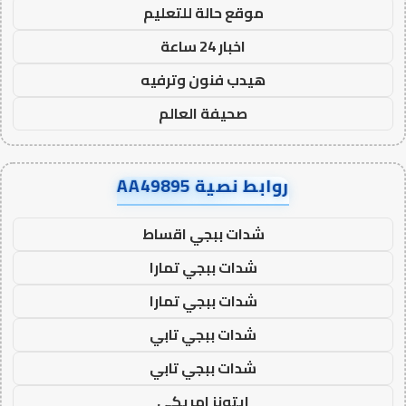
موقع حالة للتعليم
اخبار 24 ساعة
هيدب فنون وترفيه
صحيفة العالم
روابط نصية AA49895
شدات ببجي اقساط
شدات ببجي تمارا
شدات ببجي تمارا
شدات ببجي تابي
شدات ببجي تابي
ايتونز امريكي