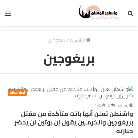
بحث
الق
عن
الرئيسية
/
بريغوجين
بريغوجين
أخبار العالم
132
0
islamic
واشنطن تعلن أنها باتت متأكدة من مقتل
بريغوجين والكرملين يقول إن بوتين لن يحضر
جنازته