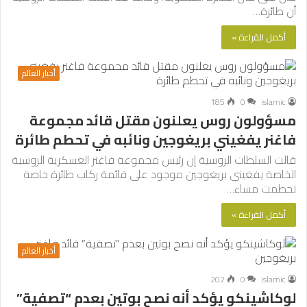
أن طائرة…
أكمل القراءة »
أخبار العالم
185
0
islamic
مسؤولون روس يعلنون مقتل قائد مجموعة
فاغنر يفغيني بريغوجين ونائبه في تحطم طائرة
قالت السلطات الروسية إن رئيس مجموعة فاغنر العسكرية الروسية
الخاصة يفغيني بريغوجين موجود على قائمة ركاب طائرة خاصة
تحطمت مساء…
أكمل القراءة »
أخبار العالم
202
0
islamic
لوكاشينكو يؤكد أنه نصح بوتين بعدم “تصفية”