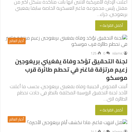
أعلنت الإدارة الأمريكية الاثنين أنها باتت متأكدة بشكل أكبر من
مقتل رئيس مجموعة فاغنر العسكرية الخاصة سابقا يفغيني
بريغوجين، جراء…
أكمل القراءة »
أخبار العالم
125
0
islamic
لجنة التحقيق تؤكد وفاة يفغيني بريغوجين
زعيم مرتزقة فاغنر في تحطم طائرة قرب
موسكو
أثبتت الفحوص الجينية وفاة يفغيني بريغوجين، بحسب ما أعلنت
الأحد لجنة التحقيق الروسية المكلفة بالنظر في حادث تحطم
الطائرة التي…
أكمل القراءة »
أخبار العالم
141
0
islamic