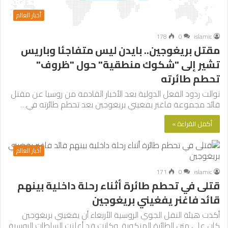
أخبار العالم
178
0
islamic
مقتل بريغوجين.. بايدن ليس متفاجئا وباريس
تشير إلى "شكوك منطقية" حول "ظروف"
تحطم طائرته
توالت ردود الفعل الدولية بعد الأخبار القادمة من روسيا عن مقتل
قائد مجموعة فاغنر يفغيني بريغوجين بعد تحطم طائرته في…
أكمل القراءة »
أخبار العالم
171
0
islamic
قتلى في تحطم طائرة أثناء رحلة داخلية بينهم
قائد فاغنر يفغيني بريغوجين
أكدت هيئة النقل الجوي الروسية الأربعاء أن يفغيني بريغوجين
كان على متن الطائرة المنكوبة. وكانت قد أعلنت السلطات الروسية