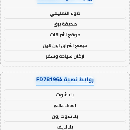
ضوء التعليمي
صحيفة برق
موقع اشراقات
موقع اشراق اون لاين
اركان سياحة وسفر
روابط نصية FD781964
يلا شوت
yalla shoot
يلا شوت زون
يلا لايف