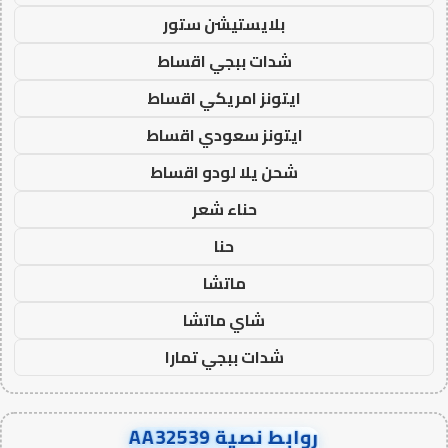
بلايستيشن ستور
شدات ببجي اقساط
ايتونز امريكي اقساط
ايتونز سعودي اقساط
شحن يلا لودو اقساط
حناء شعر
حنا
ماتشا
شاي ماتشا
شدات ببجي تمارا
روابط نصية AA32539