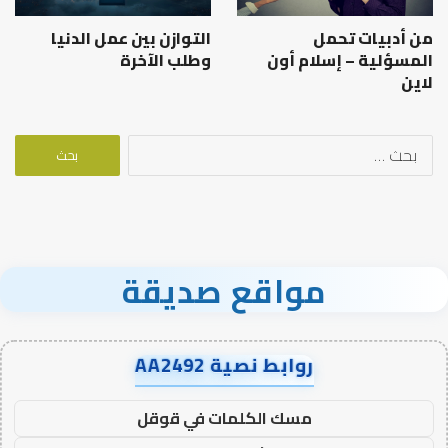
من أدبيات تحمل
التوازن بين عمل الدنيا
المسؤلية – إسلام أون
وطلب الآخرة
لاين
البحث
عن:
مواقع صديقة
روابط نصية AA2492
مسك الكلمات في قوقل