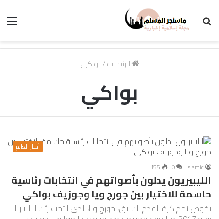
بحث
الق
عن
الرئيسية
/
بواكي
بواكي
أخبار العالم
155
0
islamic
الليبيريون يدلون بأصواتهم في انتخابات رئاسية
حاسمة للاختيار بين جورج ويا وجوزيف بواكي
يخوض نجم كرة القدم السابق، جورج ويا، الذي انتخب رئيسا لليبيريا
سنة 2017، منافسة محتدمة ضد منافسه المعارض، جوزيف