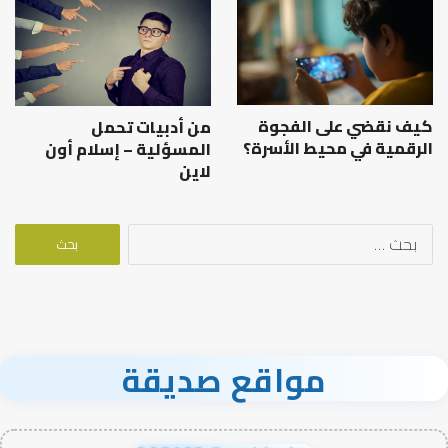
كيف نقضي على الفجوة
من أدبيات تحمل
الرقمية في محيط الأسرة؟
المسؤلية – إسلام أون
لاين
البحث
عن:
مواقع صديقة