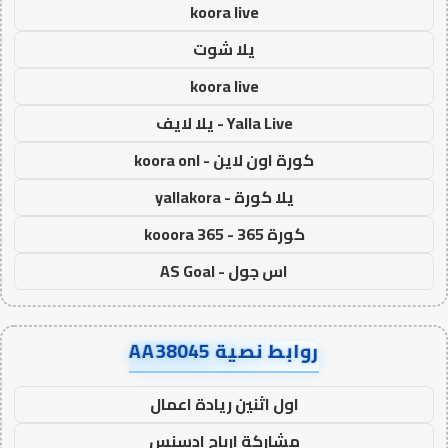
koora live
يلا شوت
koora live
Yalla Live - يلا لايف
كورة اون لاين - koora onl
يلا كورة - yallakora
كورة 365 - kooora 365
اس جول - AS Goal
روابط نصية AA38045
اول اثنين ريادة اعمال
مشاركة ارباح ادسنس