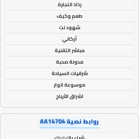
رذاذ التجارة
طعم وكيف
شهود نت
أركاني
مباشر التقنية
مدونة صحبة
شرقيات السياحة
موسوعة انوار
اشراق الأرباح
روابط نصية AA14704
شراء باك لينك