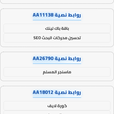
روابط نصية AA11138
باقة باك لينك
تحسين محركات البحث SEO
روابط نصية AA26790
ماسنجر المسلم
روابط نصية AA18012
كورة لايف