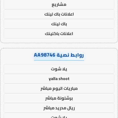
مشاريع
اعلانات باك لينك
باك لينك
اعلانات باكلينك
روابط نصية AA98746
يلا شوت
yalla shoot
مباريات اليوم مباشر
برشلونة مباشر
ريال مدريد مباشر
يلا شوت