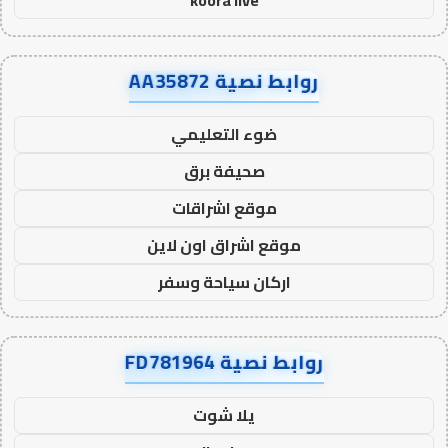
koora live
روابط نصية AA35872
ضوء التعليمي
صحيفة برق
موقع اشراقات
موقع اشراق اون لاين
اركان سياحة وسفر
روابط نصية FD781964
يلا شوت