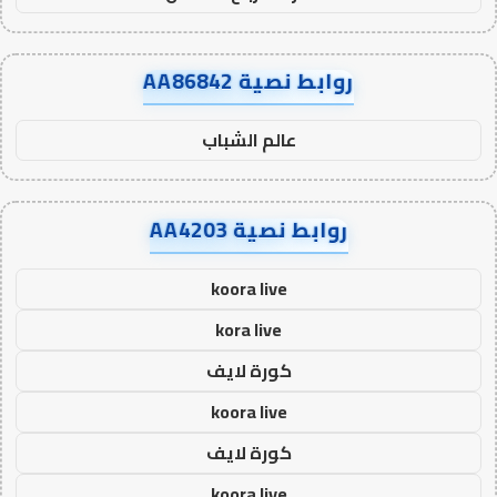
روابط نصية AA86842
عالم الشباب
روابط نصية AA4203
koora live
kora live
كورة لايف
koora live
كورة لايف
koora live