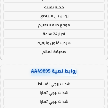
مجلة تقنية
يو ان بي الرياضي
موقع حالة للتعليم
اخبار 24 ساعة
هيدب فنون وترفيه
صحيفة العالم
روابط نصية AA49895
شدات ببجي اقساط
شدات ببجي تمارا
شدات ببجي تمارا