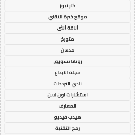
كار نيوز
موقع خبرة التقني
أناقة أنثى
متورخ
مدسن
روتانا تسويق
مجلة الابداع
نادي الترددات
استشارات اون لاين
المعارف
هيدب فيديو
رمح التقنية